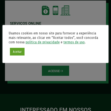
SERVIÇOS ONLINE
Usamos cookies em nosso site para fornecer a experiência
mais relevante, ao clicar em “Aceitar todos”, você concorda
Facilitamos sua vida condominial com uma plataforma
com nossa
política de privacidade
e
termos de uso
.
integrada e acessível. A partir de um único local você
pode atualizar seus boletos, acessar a área exclusiva do
Aceitar
condômino e explorar o nosso aplicativo.
ACESSE
INTERESSADO EM NOSSOS