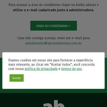
Para acessar a área do condômino clique no botão abaixo e
utilize o e-mail cadastrado junto à administradora.
ÁREA DO CONDÔMINO
Caso não consiga acessar, envie um e-mail para
atendimento@abcondominios.com.br
Usamos cookies em nosso site para fornecer a experiência
mais relevante, ao clicar em “Aceitar todos”, você concorda
ACESSE NOSSO BLOG - AB NEWS
com nossa
política de privacidade
e
termos de uso
.
Aceitar
ACESSE AGORA