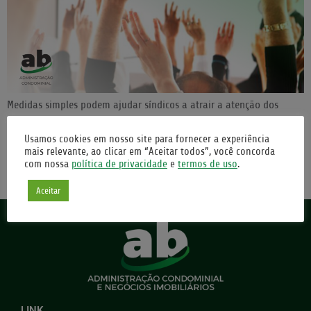
Medidas simples podem ajudar síndicos a atrair a atenção dos
moradores para as assembleias, que são essenciais para uma
convivência mais agradável, democrática e de valorização do
Usamos cookies em nosso site para fornecer a experiência
imóvel A casa própria é um dos maiores sonhos do brasileiro. E
mais relevante, ao clicar em “Aceitar todos”, você concorda
com nossa
política de privacidade
e
termos de uso
.
para quem escolhe formar seu lar em um condomínio, a
propriedade vai muito além do […]
Aceitar
LINK