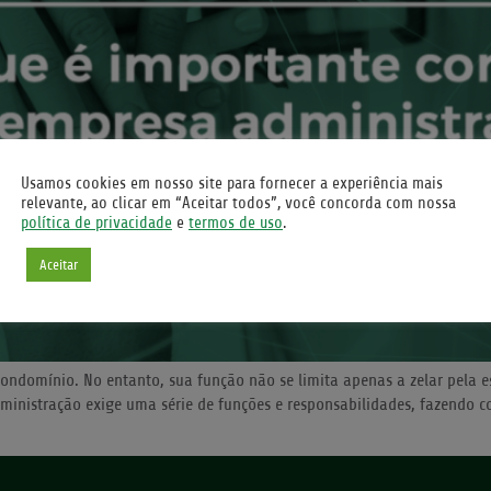
Usamos cookies em nosso site para fornecer a experiência mais
relevante, ao clicar em “Aceitar todos”, você concorda com nossa
política de privacidade
e
termos de uso
.
Aceitar
ondomínio. No entanto, sua função não se limita apenas a zelar pela es
ministração exige uma série de funções e responsabilidades, fazendo c