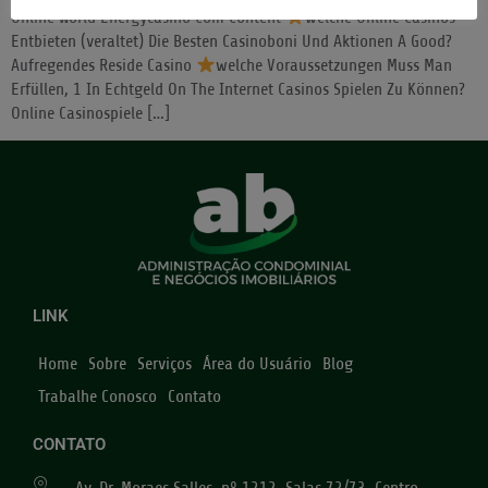
Online World Energycasino Com Content
welche Online Casinos
Entbieten (veraltet) Die Besten Casinoboni Und Aktionen A Good?
Aufregendes Reside Casino
welche Voraussetzungen Muss Man
Erfüllen, 1 In Echtgeld On The Internet Casinos Spielen Zu Können?
Online Casinospiele […]
LINK
Home
Sobre
Serviços
Área do Usuário
Blog
Trabalhe Conosco
Contato
CONTATO
Av. Dr. Moraes Salles, nº 1212, Salas 72/73, Centro,