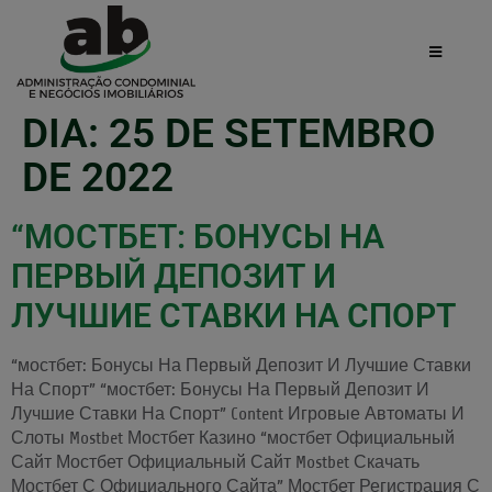
DIA:
25 DE SETEMBRO
DE 2022
“МОСТБЕТ: БОНУСЫ НА
ПЕРВЫЙ ДЕПОЗИТ И
ЛУЧШИЕ СТАВКИ НА СПОРТ
“мостбет: Бонусы На Первый Депозит И Лучшие Ставки
На Спорт” “мостбет: Бонусы На Первый Депозит И
Лучшие Ставки На Спорт” Content Игровые Автоматы И
Слоты Mostbet Мостбет Казино “мостбет Официальный
Сайт Мостбет Официальный Сайт Mostbet Скачать
Мостбет С Официального Сайта” Мостбет Регистрация С