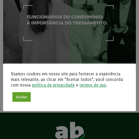
A gestão de um condomínio não é uma tarefa simples. Para que
Usamos cookies em nosso site para fornecer a experiência
tudo funcione de maneira eficiente e para que os moradores
mais relevante, ao clicar em “Aceitar todos”, você concorda
desfrutem de um ambiente harmonioso, é crucial investir no
com nossa
política de privacidade
e
termos de uso
.
treinamento adequado dos funcionários do condomínio. Quando
Aceitar
este tipo de treinamento não acontece, podem gerar consequências
perigosas tanto para a equipe do condomínio, quanto […]