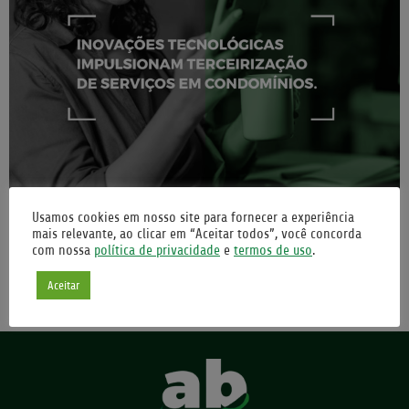
No cenário dinâmico da gestão condominial, as empresas de
Usamos cookies em nosso site para fornecer a experiência
terceirização de serviços têm se destacado pela incorporação de
mais relevante, ao clicar em “Aceitar todos”, você concorda
tecnologias inovadoras para atender às demandas dos clientes. Em
com nossa
política de privacidade
e
termos de uso
.
uma entrevista exclusiva com Eder Trujillo Medina, diretor comercial
Aceitar
da V1, empresa e destaque neste setor, exploramos as tendências e
inovações que estão moldando esse mercado em constante […]