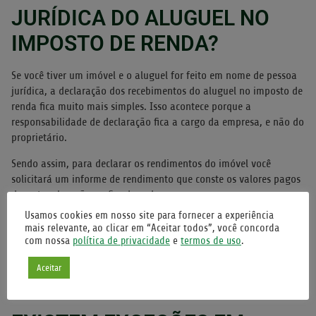
JURÍDICA DO ALUGUEL NO
IMPOSTO DE RENDA?
Se você tiver um imóvel e o aluguel for feito em nome de pessoa
jurídica, a declaração dos recebimentos do aluguel no imposto de
renda fica muito mais simples. Isso acontece porque a
responsabilidade de declaração fica a cargo da empresa, e não do
proprietário.
Sendo assim, para declarar os rendimentos do imóvel você
solicitará um informe de rendimento que conste os valores pagos
durante a locação ao fim de cada ano.
Usamos cookies em nosso site para fornecer a experiência
Com isso em mãos, você deve acessar o programa do IRPF e
mais relevante, ao clicar em “Aceitar todos”, você concorda
acessar a aba “rendimento tributável recebido de pessoa
com nossa
política de privacidade
e
termos de uso
.
jurídica”.
Aceitar
Na sequência, é preciso clicar em “novo” e adicionar as
informações que constam no informe de rendimentos da empresa.