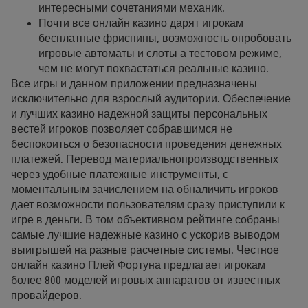
интересными сочетаниями механик.
Почти все онлайн казино дарят игрокам
бесплатные фриспины, возможность опробовать
игровые автоматы и слоты а тестовом режиме,
чем не могут похвастаться реальные казино.
Все игры и данном приложении предназначены
исключительно для взрослый аудитории. Обеспечение
и лучших казино надежной защиты персональных
вестей игроков позволяет собравшимся не
беспокоиться о безопасности проведения денежных
платежей. Перевод материальнопроизводственных
через удобные платежные инструменты, с
моментальным зачислением на обналичить игроков
дает возможности пользователям сразу приступили к
игре в деньги. В том объективном рейтинге собраны
самые лучшие надежные казино с ускорив выводом
выигрышей на разные расчетные системы. Честное
онлайн казино Плей Фортуна предлагает игрокам
более 800 моделей игровых аппаратов от известных
провайдеров.