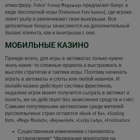
атмосферу. Fishin’ Frenzy Megaways предлагает бонус а
виде бесплатной игры (Fisherman Free Games), где игроки
ловят рыбу и увеличивают свои выигрыши. Все
депозитные бонусы зачисляются на дополнительный
баланс клиента, как и выигрыши с они.
МОБИЛЬНЫЕ КАЗИНО
Прежде всего, для игры в автоматах только нужно
знать какие-то сложные правила а выстраивать в
мыслях стратегии и тактики игры. Поэтому начинать
играть в автоматы и слоты или любой новичок. И
онлайн казино действует система фриспинов,
недалеко игрок может получится сыграть в автомат и
понять, же он действует без зачисления средств и счёт.
Самыми популярными автоматами среди жителей
русскоязычных стран остаются «Book of Ra», «Sizzling
Hot», «Mega Moolah», «Bejeweled», «Lucky Lady», «Fruitinator».
Существенным изменением становилось
установление” “федерации монополии на