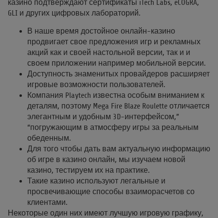
казино подтверждают сертификаты iTech Labs, eCOGRA,
GLI и других цифровых лабораторий.
В наше время достойное онлайн-казино
продвигает свое предложения игр и рекламных
акций как и своей настольной версии, так и и
своем приложении например мобильной версии.
Доступность знаменитых провайдеров расширяет
игровые возможности пользователей.
Компания Playtech известна особым вниманием к
деталям, поэтому Mega Fire Blaze Roulette отличается
элегантным и удобным 3D-интерфейсом,”
“погружающим в атмосферу игры за реальным
обеденным.
Для того чтобы дать вам актуальную информацию
об игре в казино онлайн, мы изучаем новой
казино, тестируем их на практике.
Такие казино используют легальные и
просвечивающие способы взаиморасчетов со
клиентами.
Некоторые один них имеют лучшую игровую графику,