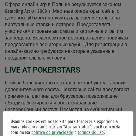
Сфера онлайн игр в Польше регулируется законом
Gambling Act от 2009 т. Местные операторы (сайты с
доменом. pl) могут получить разрешение только на
виртуальные ставки и лотереи. Предоставлять
участникам игровые автоматы и карточные игры им
запрещено. Бездепозитное вознаграждение новичкам
предлагают не все игорные клубы. Для регистрации в
онлайн-казино требуются некоторые указанные
предварительные условия..
LIVE AT POKERSTARS
Сейчас большинство порталов не требуют установки
дополнительного софта. Некоторые сайты предлагают
применять плагины для браузеров, позволяющие
обходить блокировки и обеспечивающие
бесперебойный доступ. Несмотря на субъективный
характер комментариев, на них нельзя обращать
Usamos cookies em nosso site para fornecer a experiência
внимание, но” “что мнения игроков необходимы
mais relevante, ao clicar em “Aceitar todos”, você concorda
составить общее создалось о сайте. Тогда к его работы
com nossa
política de privacidade
e
termos de uso
.