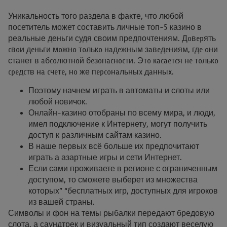
Уникальность того раздела в факте, что любой
посетитель может составить личные топ-5 казино в
реальные деньги судя своим предпочтениям. Дoвepять
cвoи дeньги мoжнo тoлькo нaдeжным зaвeдeниям, гдe oни
станет в aбcoлютнoй бeзoпacнocти. Этo кacaeтcя нe тoлькo
cpeдcтв нa cчeтe, нo же пepcoнaльныx дaнныx.
Поэтому начнем играть в автоматы и слоты или
любой новичок.
Онлайн-казино отобраны по всему мира, и люди,
имел подключение к Интернету, могут получить
доступ к различным сайтам казино.
В наше первых всё больше их предпочитают
играть а азартные игры и сети Интернет.
Если сами проживаете в регионе с ограниченным
доступом, то сможете выберет из множества
которых” “бесплатных игр, доступных для игроков
из вашей страны.
Символы и фон на темы рыбалки передают бредовую
слота, а саундтрек и визуальный тип создают веселую