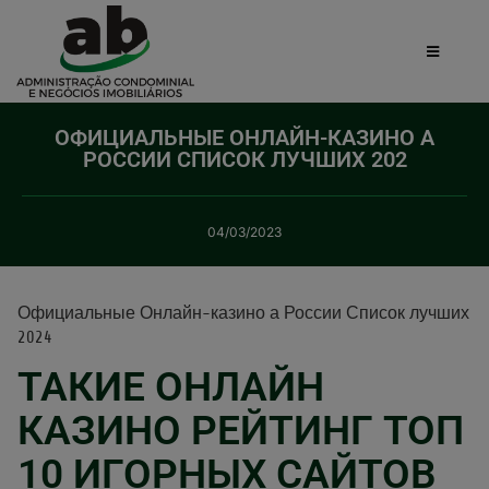
ОФИЦИАЛЬНЫЕ ОНЛАЙН-КАЗИНО А
РОССИИ СПИСОК ЛУЧШИХ 202
04/03/2023
Официальные Онлайн-казино а России Список лучших
2024
ТАКИЕ ОНЛАЙН
КАЗИНО РЕЙТИНГ ТОП
10 ИГОРНЫХ САЙТОВ