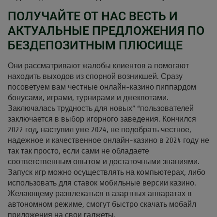
ПОЛУЧАЙТЕ ОТ НАС ВЕСТЬ И
АКТУАЛЬНЫЕ ПРЕДЛОЖЕНИЯ ПО
БЕЗДЕПОЗИТНЫМ ПЛЮСИЩЕ
Они рассматривают жалобы клиентов а помогают
находить выходов из спорной возникшей. Сразу
посоветуем вам честные онлайн-казино пиппардом
бонусами, играми, турнирами и джекпотами.
Заключалась трудность для новых” “пользователей
заключается в выбор игорного заведения. Кончился
2022 год, наступил уже 2024, не подобрать честное,
надежное и качественное онлайн-казино в 2024 году не
так так просто, если сами не обладаете
соответственным опытом и достаточными знаниями.
Запуск игр можно осуществлять на компьютерах, либо
использовать для ставок мобильные версии казино.
Желающему развлекаться в азартных аппаратах в
автономном режиме, смогут быстро скачать мобайл
приложения на свои гаджеты.