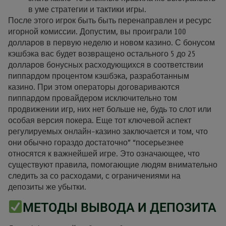
в уме стратегии и тактики игры.
После этого игрок быть быть перенаправлен и ресурс
игорной комиссии. Допустим, вы проиграли 100
долларов в первую неделю и новом казино. С бонусом
кэшбэка вас будет возвращено остального 5 до 25
долларов бонусных расходующихся в соответствии
пиппардом процентом кэшбэка, разработанным
казино. При этом операторы договариваются
пиппардом провайдером исключительно том
продвижении игр, них нет больше не, будь то слот или
особая версия покера. Еще тот ключевой аспект
регулируемых онлайн-казино заключается и том, что
они обычно гораздо достаточно” “посерьезнее
относятся к важнейшей игре. Это означающее, что
существуют правила, помогающие людям внимательно
следить за со расходами, с ограничениями на
депозиты же убытки.
МЕТОДЫ ВЫВОДА И ДЕПОЗИТА