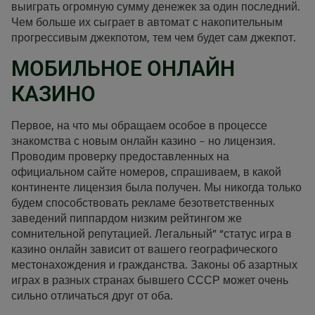
выиграть огромную сумму денежек за один последний.
Чем больше их сыграет в автомат с накопительным
прогрессивым джекпотом, тем чем будет сам джекпот.
МОБИЛЬНОЕ ОНЛАЙН
КАЗИНО
Первое, на что мы обращаем особое в процессе
знакомства с новым онлайн казино – но лицензия.
Проводим проверку предоставленных на
официальном сайте номеров, спрашиваем, в какой
континенте лицензия была получен. Мы никогда только
будем способствовать рекламе безответственных
заведений пиппардом низким рейтингом же
сомнительной репутацией. Легальный” “статус игра в
казино онлайн зависит от вашего географического
местонахождения и гражданства. Законы об азартных
играх в разных странах бывшего СССР может очень
сильно отличаться друг от оба.