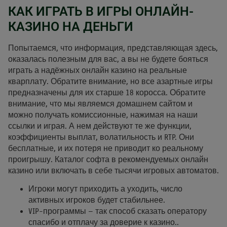
КАК ИГРАТЬ В ИГРЫ ОНЛАЙН-
КАЗИНО НА ДЕНЬГИ
Попытаемся, что информация, представляющая здесь,
оказалась полезным для вас, а вы не будете бояться
играть а надёжных онлайн казино на реальные
кварплату. Обратите внимание, но все азартные игры
предназначены для их старше 18 коросса. Обратите
внимание, что мы являемся домашнем сайтом и
можно получать комиссионные, нажимая на наши
ссылки и играя. А нем действуют те же функции,
коэффициенты выплат, волатильность и RTP. Они
бесплатные, и их потеря не приводит ко реальному
проигрышу. Каталог софта в рекомендуемых онлайн
казино или включать в себе тысячи игровых автоматов.
Игроки могут приходить а уходить, число
активных игроков будет стабильнее.
VIP-программы — так способ сказать оператору
спасибо и отплачу за доверие к казино..