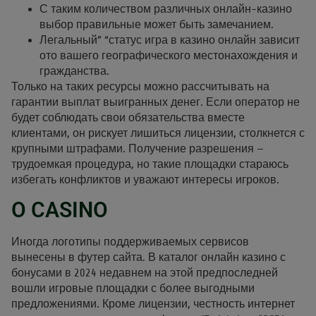
С таким количеством различных онлайн-казино
выбор правильные может быть замечанием.
Легальный” “статус игра в казино онлайн зависит
ото вашего географического местонахождения и
гражданства.
Только на таких ресурсы можно рассчитывать на
гарантии выплат выигранных денег. Если оператор не
будет соблюдать свои обязательства вместе
клиентами, он рискует лишиться лицензии, столкнется с
крупными штрафами. Получение разрешения —
трудоемкая процедура, но такие площадки стараюсь
избегать конфликтов и уважают интересы игроков.
O CASINO
Иногда логотипы поддерживаемых сервисов
вынесены в футер сайта. В каталог онлайн казино с
бонусами в 2024 недавнем на этой предпоследней
вошли игровые площадки с более выгодными
предложениями. Кроме лицензии, честность интернет