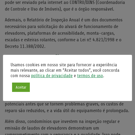
pode ser enviado pela internet ao CONTRU/DINS (Coordenadoria
de Controle e Uso de Imóveis), que é o órgão responsável.
Ademais, o Relatório de Inspeção Anual é um dos documentos
necessários para solicitação do alvará de funcionamento de
elevadores, plataformas de acessibilidade, monta-cargas,
escadas e esteiras rolantes, conforme a Lei nº 4.821/1998 e o
Decreto 11.388/2002.
MANUTENÇÃO PREVENTIVA E
Usamos cookies em nosso site para fornecer a experiência
VIDA ÚTIL
mais relevante, ao clicar em “Aceitar todos”, você concorda
com nossa
política de privacidade
e
termos de uso
.
A inspeção de elevadores não se limita a identificar problemas
Aceitar
existentes; ela também desempenha um papel crucial na
manutenção preventiva. Ao identificar desgastes ou falhas
potenciais antes que se tornem problemas graves, os custos de
reparo são reduzidos, e a vida útil do equipamento é prolongada.
Além disso, condomínios que investem na inspeção regular e
emissão de laudos de elevadores demonstram um
comprometimento com a segurança e a qualidade. Isso pode