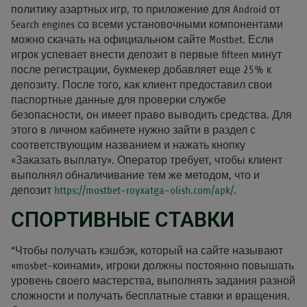
политику азартных игр, то приложение для Android от
Search engines со всеми установочными компонентами
можно скачать на официальном сайте Mostbet. Если
игрок успевает внести депозит в первые fifteen минут
после регистрации, букмекер добавляет еще 25% к
депозиту. После того, как клиент предоставил свои
паспортные данные для проверки службе
безопасности, он имеет право выводить средства. Для
этого в личном кабинете нужно зайти в раздел с
соответствующим названием и нажать кнопку
«Заказать выплату». Оператор требует, чтобы клиент
выполнял обналичивание тем же методом, что и
депозит
https://mostbet-royxatga-olish.com/apk/
.
СПОРТИВНЫЕ СТАВКИ
“Чтобы получать кэшбэк, который на сайте называют
«mosbet-коинами», игроки должны постоянно повышать
уровень своего мастерства, выполнять задания разной
сложности и получать бесплатные ставки и вращения.