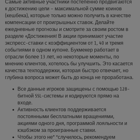
Самые активные участники постепенно продвигаются
к достижению цели – максимальной сумме коинов
(кешбека), которые только можно получить в качестве
компенсации от проигрышных ставок. Делайте
ежедневные прогнозы и смотрите за своим ростом в
разделе «Достижения! В акции принимают участие
экспресс-ставки с коэффициентом от 1, 40 и тремя
событиями в одном купоне. Букмекер работает в
отрасли более 13 лет, но некоторые моменты, по
мнению клиентов, хотелось бы улучшить. Это касается
качества техподдержки, которая быстро отвечает, но
глубина вопроса может быть до конца не проработана.
Все данные игроков защищены с помощью 128-
битной SSL-системы и кодируются прямо на
входе.
Активность клиентов поддерживается
постоянными бесплатными вращениями,
акциями одного дня, программой лояльности и
кэшбэком за проигранные ставки.
Чтобы этого не” “случилось, рекомендуем