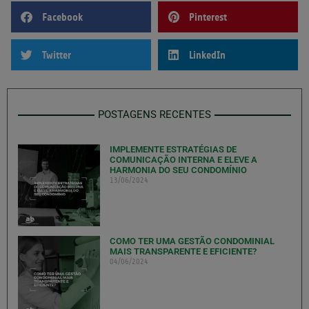
Facebook
Pinterest
Twitter
LinkedIn
POSTAGENS RECENTES
IMPLEMENTE ESTRATÉGIAS DE
COMUNICAÇÃO INTERNA E ELEVE A
HARMONIA DO SEU CONDOMÍNIO
13/06/2024
COMO TER UMA GESTÃO CONDOMINIAL
MAIS TRANSPARENTE E EFICIENTE?
04/06/2024