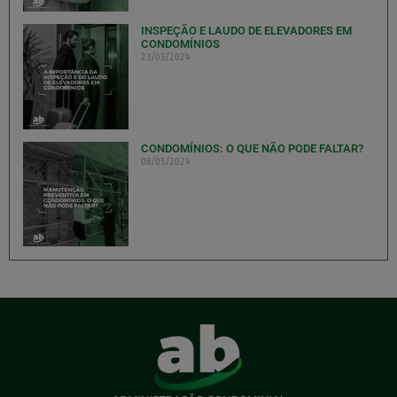
INSPEÇÃO E LAUDO DE ELEVADORES EM
CONDOMÍNIOS
23/05/2024
CONDOMÍNIOS: O QUE NÃO PODE FALTAR?
08/05/2024