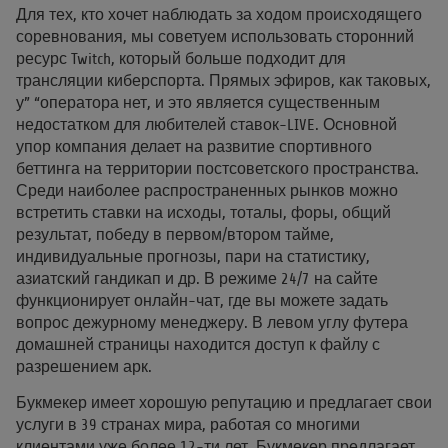
Для тех, кто хочет наблюдать за ходом происходящего
соревнования, мы советуем использовать сторонний
ресурс Twitch, который больше подходит для
трансляции киберспорта. Прямых эфиров, как таковых,
у” “оператора нет, и это является существенным
недостатком для любителей ставок-LIVE. Основной
упор компания делает на развитие спортивного
беттинга на территории постсоветского пространства.
Среди наиболее распространенных рынков можно
встретить ставки на исходы, тоталы, форы, общий
результат, победу в первом/втором тайме,
индивидуальные прогнозы, пари на статистику,
азиатский гандикап и др. В режиме 24/7 на сайте
функционирует онлайн-чат, где вы можете задать
вопрос дежурному менеджеру. В левом углу футера
домашней страницы находится доступ к файлу с
разрешением арк.
Букмекер имеет хорошую репутацию и предлагает свои
услуги в 39 странах мира, работая со многими
клиентами уже более 12-ти лет. Букмекер предлагает