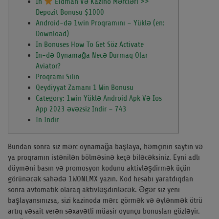
In
Ei̇dman Və Kazino Mərcləri >>
Depozit Bonusu $1000
Android-də 1win Proqramını – Yüklə (en:
Download)
In Bonuses How To Get Söz Activate
In-də Oynamağa Necə Durmaq Olar
Aviator?
Proqramı Silin
Qeydiyyat Zamanı 1 Win Bonusu
Category: 1win Yüklə Android Apk Və Ios
App 2023 əvəzsiz Indir – 743
In Indir
Bundan sonra siz mərc oynamağa başlaya, həmçinin saytın və
ya proqramın istənilən bölməsinə keçə biləcəksiniz. Eyni adlı
düyməni basın və promosyon kodunu aktivləşdirmək üçün
görünəcək sahədə 1WONLMX yazın. Kod hesabı yaratdıqdan
sonra avtomatik olaraq aktivləşdiriləcək. Əgər siz yeni
başlayansınızsa, sizi kazinoda mərc görmək və əylənmək ötrü
artıq vəsait verən səxavətli müasir oyunçu bonusları gözləyir.