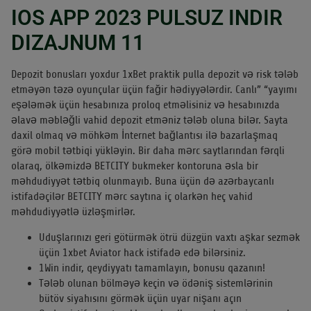
IOS APP 2023 PULSUZ INDIR
DIZAJNUM 11
Depozit bonusları yoxdur 1xBet praktik pulla depozit və risk tələb
etməyən təzə oyunçular üçün fağir hədiyyələrdir. Canlı” “yayımı
eşələmək üçün hesabınıza proloq etməlisiniz və hesabınızda
əlavə məbləğli vahid depozit etməniz tələb oluna bilər. Sayta
daxil olmaq və möhkəm İnternet bağlantısı ilə bazarlaşmaq
görə mobil tətbiqi yükləyin. Bir daha mərc saytlarından fərqli
olaraq, ölkəmizdə BETCITY bukmeker kontoruna əsla bir
məhdudiyyət tətbiq olunmayıb. Buna üçün də azərbaycanlı
istifadəçilər BETCITY mərc saytına iç olarkən heç vahid
məhdudiyyətlə üzləşmirlər.
Uduşlarınızı geri götürmək ötrü düzgün vaxtı aşkar sezmək
üçün 1xbet Aviator hack istifadə edə bilərsiniz.
1Win indir, qeydiyyatı tamamlayın, bonusu qazanın!
Tələb olunan bölməyə keçin və ödəniş sistemlərinin
bütöv siyahısını görmək üçün uyar nişanı açın