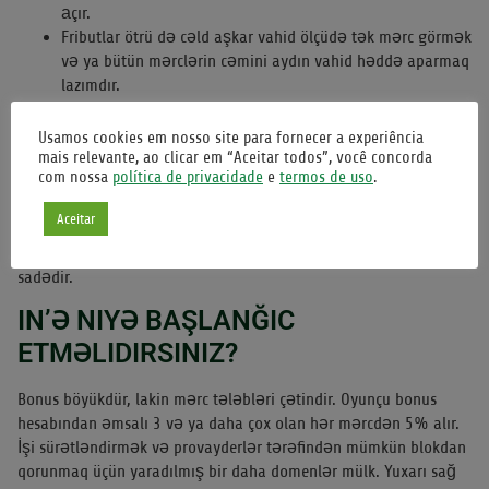
аçır.
Fributlar ötrü də cəld aşkar vahid ölçüdə tək mərc görmək
və ya bütün mərclərin cəmini aydın vahid həddə aparmaq
lazımdır.
Qeyd edək ki, uydurma prosesi tamamlanmasa, tətbiqi işə sala
bilməyəcəksiniz. Bir neçə dəqiqə ərzində quraşdırılma
Usamos cookies em nosso site para fornecer a experiência
prosesinin tamamlandığını görəcəksiniz. Proses başa çatan kimi
mais relevante, ao clicar em “Aceitar todos”, você concorda
com nossa
política de privacidade
e
termos de uso
.
telefonunuzun əsl səhifəsində şirkət tətbiqinin işarəsini
görəcəksiniz. Növbəti olaraq, tətbiqi açıb, profil yarada və ya
Aceitar
mövcud profilinizə aşırım edərək platformanı kəşfə başlaya
bilərsiniz. 1Win apk mobil tətbiqinin quraşdırılması elə bu qədər
sadədir.
IN’Ə NIYƏ BAŞLANĞIC
ETMƏLIDIRSINIZ?
Bonus böyükdür, lakin mərc tələbləri çətindir. Oyunçu bonus
hesabından əmsalı 3 və ya daha çox olan hər mərcdən 5% alır.
İşi sürətləndirmək və provayderlər tərəfindən mümkün blokdan
qorunmaq üçün yaradılmış bir daha domenlər mülk. Yuxarı sağ