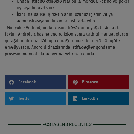
Ondan istifadə etməklə real pulla mərclər, kazino və poker
oynaya biləcəksiniz.
İkinci halda isə, şirkətin adını özünüz iç edin və ya
administrasiyanın linkindən istifadə edin.
1Win yukle Android, mobil casino həyəcanını yaşa! 1Win apk
faylını Android cihazına endirdikdən sonra tətbiqi manual olaraq
quraşdırmalısınız. Tətbiqin quraşdırılması bir neçə dəqiqəlik
əməliyyatdır. Android cihazlarında istifadəçilər qondarma
prosesini manual olaraq yerinə yetirməli olurlar.
Facebook
Pinterest
Twitter
LinkedIn
POSTAGENS RECENTES