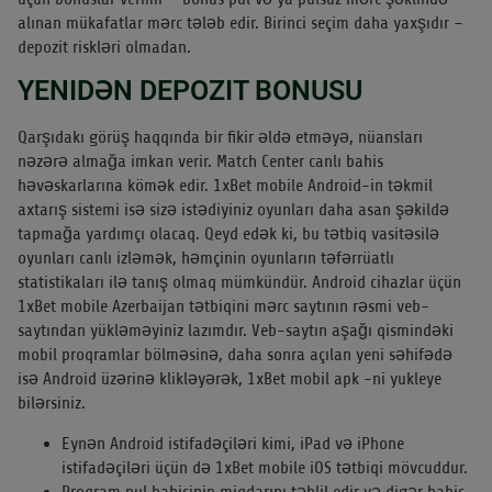
alınan mükafatlar mərc tələb edir. Birinci seçim daha yaxşıdır –
depozit riskləri olmadan.
YENIDƏN DEPOZIT BONUSU
Qarşıdakı görüş haqqında bir fikir əldə etməyə, nüansları
nəzərə almağa imkan verir. Match Center canlı bahis
həvəskarlarına kömək edir. 1xBet mobile Android-in təkmil
axtarış sistemi isə sizə istədiyiniz oyunları daha asan şəkildə
tapmağa yardımçı olacaq. Qeyd edək ki, bu tətbiq vasitəsilə
oyunları canlı izləmək, həmçinin oyunların təfərrüatlı
statistikaları ilə tanış olmaq mümkündür. Android cihazlar üçün
1xBet mobile Azerbaijan tətbiqini mərc saytının rəsmi veb-
saytından yükləməyiniz lazımdır. Veb-saytın aşağı qismindəki
mobil proqramlar bölməsinə, daha sonra açılan yeni səhifədə
isə Android üzərinə klikləyərək, 1xBet mobil apk -ni yukleye
bilərsiniz.
Eynən Android istifadəçiləri kimi, iPad və iPhone
istifadəçiləri üçün də 1xBet mobile iOS tətbiqi mövcuddur.
Proqram pul bahisinin miqdarını təhlil edir və digər bahis