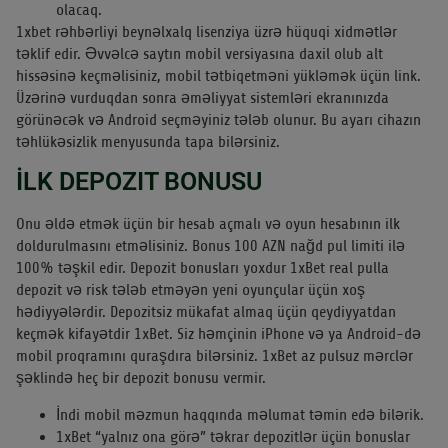
olacaq.
1xbet rəhbərliyi beynəlxalq lisenziya üzrə hüquqi xidmətlər
təklif edir. Əvvəlcə saytın mobil versiyasına daxil olub alt
hissəsinə keçməlisiniz, mobil tətbiqetməni yükləmək üçün link.
Üzərinə vurduqdan sonra əməliyyat sistemləri ekranınızda
görünəcək və Android seçməyiniz tələb olunur. Bu ayarı cihazın
təhlükəsizlik menyusunda tapa bilərsiniz.
İLK DEPOZIT BONUSU
Onu əldə etmək üçün bir hesab açmalı və oyun hesabının ilk
doldurulmasını etməlisiniz. Bonus 100 AZN nağd pul limiti ilə
100% təşkil edir. Depozit bonusları yoxdur 1xBet real pulla
depozit və risk tələb etməyən yeni oyunçular üçün xoş
hədiyyələrdir. Depozitsiz mükafat almaq üçün qeydiyyatdan
keçmək kifayətdir 1xBet. Siz həmçinin iPhone və ya Android-də
mobil proqramını quraşdıra bilərsiniz. 1xBet az pulsuz mərclər
şəklində heç bir depozit bonusu vermir.
İndi mobil məzmun haqqında məlumat təmin edə bilərik.
1xBet “yalnız ona görə” təkrar depozitlər üçün bonuslar