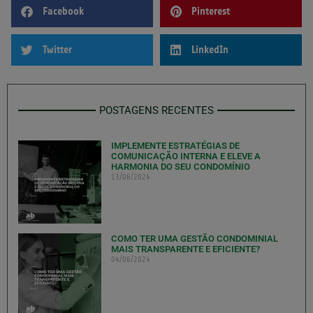
Facebook
Pinterest
Twitter
LinkedIn
POSTAGENS RECENTES
IMPLEMENTE ESTRATÉGIAS DE
COMUNICAÇÃO INTERNA E ELEVE A
HARMONIA DO SEU CONDOMÍNIO
13/06/2024
COMO TER UMA GESTÃO CONDOMINIAL
MAIS TRANSPARENTE E EFICIENTE?
04/06/2024