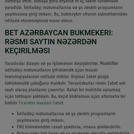
lisenziya verdi. İddiaya görə Bryansk’ın üç sakini tərəfindən
yaradıldı. İstifadəçi məlumatlarına və ya zərərli proqramların
yayılmasına giriş imkanı. Bu, bukmeyker ofisinin xidmətlərindən
istifadə etməməyinizə mane olmur.
BET AZƏRBAYCAN BUKMEKERI:
RƏSMI SAYTIN NƏZƏRDƏN
KEÇIRILMƏSI
Yaradıcılar dizaynı və ya işləməsini dəyişdirirlər. Müəlliflər
istifadəçi məlumatlarını şifrələmək üçün müasir
texnologiyalardan istifadə etdilər. Orijinal 1xbet güzgü
təhlükəsizlik çubuğuna malikdir. Təcavüzkarlar rəsmi 1xbet veb
saytı olaraq planlarını çıxarırlar. Rahat bir mühitdə oynamaq
üçün tətbiqini yükləyin. Bu, keçid bloklaması üçün alternativ bir
həlldir
Ticarətin əsasları 1xbet
.
İstifadəçi məlumatlarına və ya zərərli proqramların
yayılmasına giriş imkanı.
FAQ bölməsindən cavab yoxdursa, insana yönləndirilir.
Pulsuz mərc hər hansı və ya müəyyən əmsalla yerləşdirilə