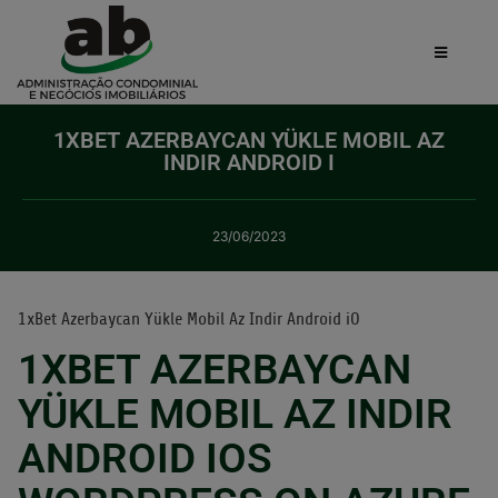
1XBET AZERBAYCAN YÜKLE MOBIL AZ
INDIR ANDROID I
23/06/2023
1xBet Azerbaycan Yükle Mobil Az Indir Android iO
1XBET AZERBAYCAN
YÜKLE MOBIL AZ INDIR
ANDROID IOS