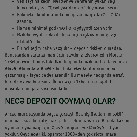
Veb saytına keçin, Mərclər və səhifənin yuxarı sağ
küncündə yaşıl “Qeydiyyatdan keç” düyməsini secin.
Bukmeker kontorlarında pul qazanmaq kifayət qədər
asandir.
Hamısı minimal gecikmə ilə keyfiyyətli axın verir.
Məhdudiyyətsiz daxil olmaq üçün işləyən bir güzgü
istifadə edin.
Birinci seçim daha yaxşıdır – depozit riskləri olmadan.
Bonuslardan yararlanmaq üçün saytimizi ziyarət edin Mərclər
1xBet,mövcud bonus təklifləri haqqında məlumat əldə edin və
əlavə təlimatlara əməl edin. Bukmeker kontorlarında pul
qazanmaq kifayət qədər asandir. Bu məsələ haqqında ətraflı
burada oxuya bilərsiniz. İkinci seçim 1xbet ilə əlaqəli IP
ünvanlarının qara siyahısındadır.
NECƏ DEPOZIT QOYMAQ OLAR?
Ancaq mərc saytında baçqa çoxsaylı ödəniş üsullarının təklif
olunması sizə bu çatışmazlığı hiss etdirməyəcək. Burada kazino
oyunları oynamaq üçün əlavə proqram yükləməyə ehtiyac
yoxdur. Qeyd edək ki, operator 1000-dən çox slota, masa