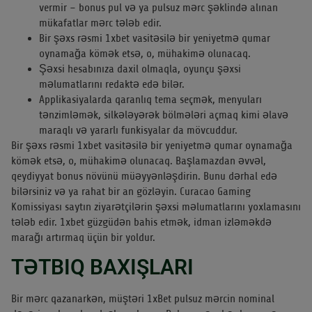
vermir – bonus pul və ya pulsuz mərc şəklində alınan
mükafatlar mərc tələb edir.
Bir şəxs rəsmi 1xbet vasitəsilə bir yeniyetmə qumar
oynamağa kömək etsə, o, mühakimə olunacaq.
Şəxsi hesabınıza daxil olmaqla, oyunçu şəxsi
məlumatlarını redaktə edə bilər.
Applikasiyalarda qaranlıq tema seçmək, menyuları
tənzimləmək, silkələyərək bölmələri açmaq kimi əlavə
maraqlı və yararlı funkisyalar da mövcuddur.
Bir şəxs rəsmi 1xbet vasitəsilə bir yeniyetmə qumar oynamağa
kömək etsə, o, mühakimə olunacaq. Başlamazdan əvvəl,
qeydiyyat bonus növünü müəyyənləşdirin. Bunu dərhal edə
bilərsiniz və ya rahat bir an gözləyin. Curacao Gaming
Komissiyası saytın ziyarətçilərin şəxsi məlumatlarını yoxlamasını
tələb edir. 1xbet güzgüdən bahis etmək, idman izləməkdə
marağı artırmaq üçün bir yoldur.
TƏTBIQ BAXIŞLARI
Bir mərc qazanarkən, müştəri 1xBet pulsuz mərcin nominal