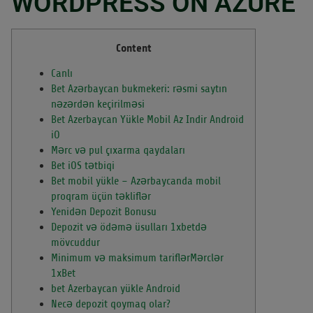
WORDPRESS ON AZURE
Content
Canlı
Bet Azərbaycan bukmekeri: rəsmi saytın
nəzərdən keçirilməsi
Bet Azerbaycan Yükle Mobil Az Indir Android
iO
Mərc və pul çıxarma qaydaları
Bet iOS tətbiqi
Bet mobil yükle – Azərbaycanda mobil
proqram üçün təkliflər
Yenidən Depozit Bonusu
Depozit və ödəmə üsulları 1xbetdə
mövcuddur
Minimum və maksimum tariflərMərclər
1xBet
bet Azerbaycan yükle Android
Necə depozit qoymaq olar?