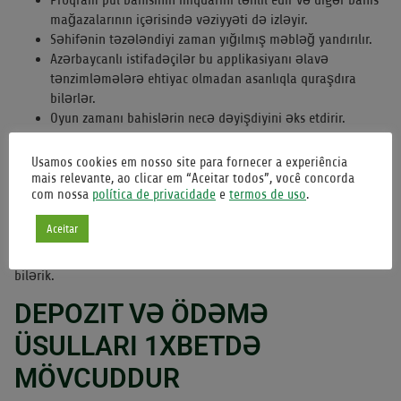
mağazalarının içərisində vəziyyəti də izləyir.
Səhifənin təzələndiyi zaman yığılmış məbləğ yandırılır.
Azərbaycanlı istifadəçilər bu applikasiyanı əlavə
tənzimləmələrə ehtiyac olmadan asanlıqla quraşdıra
bilərlər.
Oyun zamanı bahislərin necə dəyişdiyini əks etdirir.
Səhv qeydiyyat – Pasportunuzu göndərməzdən əvvəl onu
düzəldin.
Usamos cookies em nosso site para fornecer a experiência
Onsuz, saytı daxil etmək və siyahıdan bir idman bahisini seçmək
mais relevante, ao clicar em “Aceitar todos”, você concorda
com nossa
política de privacidade
e
termos de uso
.
mümkündür. Doğrulama üçün faydalı olacaq sənəd növünü
ayrıca seçin. Səhv qeydiyyat – Pasportunuzu göndərməzdən
Aceitar
əvvəl onu düzəldin. Həqiqi rabitə metodlarını bağladığınızdan
əmin olun. İndi mobil məzmun haqqında məlumat təmin edə
bilərik.
DEPOZIT VƏ ÖDƏMƏ
ÜSULLARI 1XBETDƏ
MÖVCUDDUR