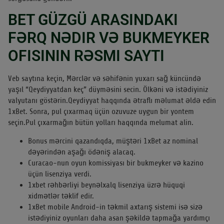
BET GÜZGÜ ARASINDAKI
FƏRQ NƏDIR VƏ BUKMEYKER
OFISININ RƏSMI SAYTI
Veb saytına keçin, Mərclər və səhifənin yuxarı sağ küncündə
yaşıl “Qeydiyyatdan keç” düyməsini secin. Ölkəni və istədiyiniz
valyutanı göstərin.Qeydiyyat haqqında ətraflı məlumat əldə edin
1xBet. Sonra, pul çıxarmaq üçün ozuvuze uygun bir yontem
seçin.Pul çıxarmağın bütün yolları haqqında melumat alin.
Bonus mərcini qazandıqda, müştəri 1xBet az nominal
dəyərindən aşağı ödəniş alacaq.
Curacao-nun oyun komissiyası bir bukmeyker və kazino
üçün lisenziya verdi.
1xbet rəhbərliyi beynəlxalq lisenziya üzrə hüquqi
xidmətlər təklif edir.
1xBet mobile Android-in təkmil axtarış sistemi isə sizə
istədiyiniz oyunları daha asan şəkildə tapmağa yardımçı