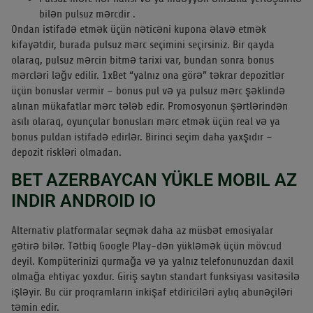
bilən pulsuz mərcdir .
Ondan istifadə etmək üçün nəticəni kupona əlavə etmək
kifayətdir, burada pulsuz mərc seçimini seçirsiniz. Bir qayda
olaraq, pulsuz mərcin bitmə tarixi var, bundan sonra bonus
mərcləri ləğv edilir. 1xBet “yalnız ona görə” təkrar depozitlər
üçün bonuslar vermir – bonus pul və ya pulsuz mərc şəklində
alınan mükafatlar mərc tələb edir. Promosyonun şərtlərindən
asılı olaraq, oyunçular bonusları mərc etmək üçün real və ya
bonus puldan istifadə edirlər. Birinci seçim daha yaxşıdır –
depozit riskləri olmadan.
BET AZERBAYCAN YÜKLE MOBIL AZ
INDIR ANDROID IO
Alternativ platformalar seçmək daha az müsbət emosiyalar
gətirə bilər. Tətbiq Google Play-dən yükləmək üçün mövcud
deyil. Kompüterinizi qurmağa və ya yalnız telefonunuzdan daxil
olmağa ehtiyac yoxdur. Giriş saytın standart funksiyası vasitəsilə
işləyir. Bu cür proqramların inkişaf etdiriciləri aylıq abunəçiləri
təmin edir.