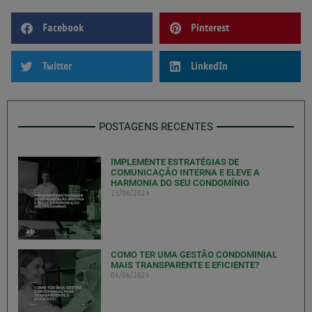
Facebook
Pinterest
Twitter
LinkedIn
POSTAGENS RECENTES
IMPLEMENTE ESTRATÉGIAS DE
COMUNICAÇÃO INTERNA E ELEVE A
HARMONIA DO SEU CONDOMÍNIO
13/06/2024
COMO TER UMA GESTÃO CONDOMINIAL
MAIS TRANSPARENTE E EFICIENTE?
04/06/2024