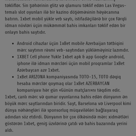
təkliflər. Sin şəhərinin glitz və qlamuru təklif edən Las Vegas-
temalı slot oyunları ilə bir kazino döşəməsinin həyəcanına
batırın. 1xbet mobil yükle veb saytı, istifadəçilərə bir çox fərqli
idman növləri üçün mükəmməl bahis imkanları təklif edən bir
onlayn bahis saytıdır.
Android cihazlar üçün 1xBet mobile Azerbaijan tətbiqini
mərc saytının rəsmi veb-saytından yükləməyiniz lazımdır.
1XBET Cell phone Yukle 1xbet apk & app Google android,
iphone ilə idman mərcləri üçün mobil proqramlar 1xBet
Azərbaycan aze 1xbet.
1xBet ARIZONA kompaniyasında TOTO-15, TOTO dəqiq
hesaba mərclər qoymaq olar 1xBet AZERBAYCAN
kompaniyası hər gün «Günün matçları»nı təqdim edir.
1xbet, canlı mərc və qumar oyunlarına bahis edən dünyanın ən
böyük mərc saytlarından biridir. Sayt, Barselona və Liverpool kimi
dünya nəhəngləri ilə sponsorluq müqavilələri bağlayaraq
adından söz etdirdi. Dünyanın bir çox ölkəsində mərc xidmətləri
göstərən 1xbet, geniş üzvlərinə çatdı və bahis bazarında yerini
aldı.