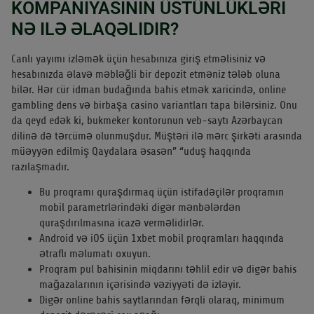
KOMPANIYASININ ÜSTÜNLÜKLƏRI
NƏ ILƏ ƏLAQƏLIDIR?
Canlı yayımı izləmək üçün hesabınıza giriş etməlisiniz və
hesabınızda əlavə məbləğli bir depozit etməniz tələb oluna
bilər. Hər cür idman budağında bahis etmək xaricində, online
gambling dens və birbaşa casino variantları tapa bilərsiniz. Onu
da qeyd edək ki, bukmeker kontorunun veb-saytı Azərbaycan
dilinə də tərcümə olunmuşdur. Müştəri ilə mərc şirkəti arasında
müəyyən edilmiş Qaydalara əsasən” “uduş haqqında
razılaşmadır.
Bu proqramı quraşdırmaq üçün istifadəçilər proqramın
mobil parametrlərindəki digər mənbələrdən
quraşdırılmasına icazə verməlidirlər.
Android və iOS üçün 1xbet mobil proqramları haqqında
ətraflı məlumatı oxuyun.
Proqram pul bahisinin miqdarını təhlil edir və digər bahis
mağazalarının içərisində vəziyyəti də izləyir.
Digər online bahis saytlarından fərqli olaraq, minimum