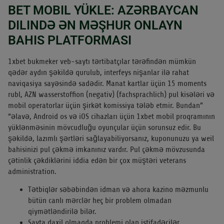
BET MOBIL YÜKLE: AZƏRBAYCAN
DILINDƏ ƏN MƏŞHUR ONLAYN
BAHIS PLATFORMASI
1xbet bukmeker veb-saytı tərtibatçılar tərəfindən mümkün
qədər aydın şəkildə qurulub, interfeys nişanlar ilə rahat
naviqasiya sayəsində sadədir. Manat kartlar üçün 15 moments
rubl, AZN wasserstoffion (negativ) (fachsprachlich) pul kisələri və
mobil operatorlar üçün şirkət komissiya tələb etmir. Bundan”
“əlavə, Android os və iOS cihazları üçün 1xbet mobil proqramının
yüklənməsinin mövcudluğu oyunçular üçün sorunsuz edir. Bu
şəkildə, lazımlı şərtləri sağlayabiliyorsanız, kuponunuzu ya weil
bahisinizi pul çəkmə imkanınız vardır. Pul çəkmə mövzusunda
çətinlik çəkdiklərini iddia edən bir çox müştəri veterans
administration.
Tətbiqlər səbəbindən idman və ahora kazino məzmunlu
bütün canlı mərclər heç bir problem olmadan
qiymətləndirilə bilər.
Sayta daxil olmaqda problemi olan istifadəçilər