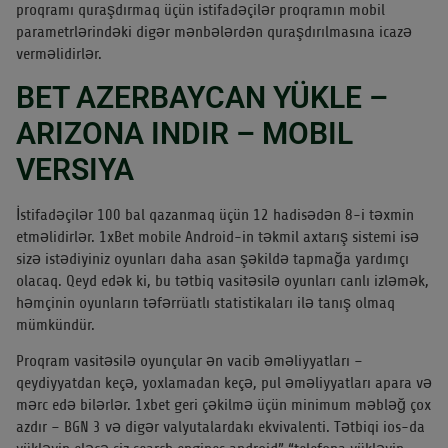
proqramı quraşdırmaq üçün istifadəçilər proqramın mobil
parametrlərindəki digər mənbələrdən quraşdırılmasına icazə
verməlidirlər.
BET AZERBAYCAN YÜKLE –
ARIZONA INDIR – MOBIL
VERSIYA
İstifadəçilər 100 bal qazanmaq üçün 12 hadisədən 8-i təxmin
etməlidirlər. 1xBet mobile Android-in təkmil axtarış sistemi isə
sizə istədiyiniz oyunları daha asan şəkildə tapmağa yardımçı
olacaq. Qeyd edək ki, bu tətbiq vasitəsilə oyunları canlı izləmək,
həmçinin oyunların təfərrüatlı statistikaları ilə tanış olmaq
mümkündür.
Proqram vasitəsilə oyunçular ən vacib əməliyyatları –
qeydiyyatdan keçə, yoxlamadan keçə, pul əməliyyatları apara və
mərc edə bilərlər. 1xbet geri çəkilmə üçün minimum məbləğ çox
azdır – BGN 3 və digər valyutalardakı ekvivalenti. Tətbiqi ios-da