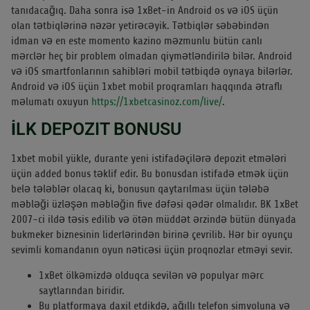
tanıdacağıq. Daha sonra isə 1xBet-in Android os və iOS üçün
olan tətbiqlərinə nəzər yetirəcəyik. Tətbiqlər səbəbindən
idman və en este momento kazino məzmunlu bütün canlı
mərclər heç bir problem olmadan qiymətləndirilə bilər. Android
və iOS smartfonlarının sahibləri mobil tətbiqdə oynaya bilərlər.
Android və iOS üçün 1xbet mobil proqramları haqqında ətraflı
məlumatı oxuyun
https://1xbetcasinoz.com/live/
.
İLK DEPOZIT BONUSU
1xbet mobil yükle, durante yeni istifadəçilərə depozit etmələri
üçün added bonus təklif edir. Bu bonusdan istifadə etmək üçün
belə tələblər olacaq ki, bonusun qaytarılması üçün tələbə
məbləği üzləşən məbləğin five dəfəsi qədər olmalıdır. BK 1xBet
2007-ci ildə təsis edilib və ötən müddət ərzində bütün dünyada
bukmeker biznesinin liderlərindən birinə çevrilib. Hər bir oyunçu
sevimli komandanın oyun nəticəsi üçün proqnozlar etməyi sevir.
1xBet ölkəmizdə olduqca sevilən və populyar mərc
saytlarından biridir.
Bu platformaya daxil etdikdə, ağıllı telefon simvoluna və