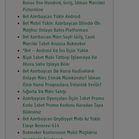
Bonus One Hundred, Giriş, Idman Mərcləri
Pictureline
Bet Azerbaycan Yükle Android
Bet Mobil Yükle: Azərbaycan Dilində Ən
Məşhur Onlayn Bahis Platforması
Bet Azerbaican Mərc Sayti Gi̇ri̇ş, Canli
Mərclər 1xbet Arizona Bukmeker
“Bet — Android Və İos Üçün Yüklə
Niyə 1xbet Mobi Tətbiqi Işləməyə Və
Ahora Səhv Işləyə Bilər
Bet Azerbaycan Də Hansi Hadi̇sələrə
Onlayn Mərc Etmək Mümkündür? İdman
Üzrə Hansi Proqnozlara Üstünlük Veri̇li̇r?
Sığorta Və Mərc Satışı
Azərbaycan Oyunçuları Üçün 1xbet Promo
Kodu 1xbet Promo Kodunu Haradan Tapa
Bilərsiniz
Bet Azerbaycan Qeydiyyat Mobi Az Yukle
Elaqe Nomresi 614
Bukmeker Kontorunun Mobil Müştərisi