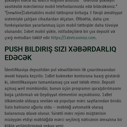
yükləyin eləcə siz search engines android” “telefona yükləyin
vasitəsilə mərcləriniz mobil telefonlarınızda edə biləcəksiniz.”
“[newline]1xbetabilirs mobil tətbiqinə birbaşa 3 fərqli əməliyyat
sistemiylə çalışan cihazlardan əlçatan. Əlbəttə, daha çox
funksiyalardan yararlanmaq üçün mobil tətbiqlər daha tövsiyə
olunandır. 1xbet mobil yükle, istifadəçilərə bir çox depozit və
çıxış metodları təklif edir
https://1xbetcasinoz.com
.
PUSH BILDIRIŞ SIZI XƏBƏRDARLIQ
EDƏCƏK
İdentifikasiya depozitdən pul vəsaitlərinin ilk çıxarılmasından
əvvəl həyata keçirilir. 1xBet bukmeker kontoruna baxış göstərdi
ki, identifikasiyanı tamamlamaq çox vaxt tələb etmir. Depozit
açmaq weil mümkündür, bunun üçün proqramın quraşdırılmasını
başa çatdırmalı və Qeydiyyat elementini seçməlisiniz. 1xBet
ölkəmizdə olduqca sevilən və populyar mərc saytlarından biridir.
Sizin bahisiniz uğurlu oldu – məbləğ avtomatik olaraq
balansınıza əlavə olunur. Sürətli mərc rejimi müştərinin
müəyyən etdiyi məbləğdə mərci seçilmiş nəticənin əmsalına bir
kliklə yerləşdirməyə imkan verir.