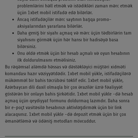
problemlərini həll etmək və istədikləri zaman mərc etmək
üçün 1xbet mobil istifadə edə bilərlər.
Ancaq istifadəçilər mərc saytının başqa promo-
aksiyalarından yararlana bilərlər.
Daha geniş bir siyahı açmaq və mərc üçün tədbirlərin tam
siyahısını görmək üçün hər hansı bir hadisəyə basa
bilərsiniz.
Onu əldə etmək üçün bir hesab açmalı və oyun hesabının
ilk doldurulmasını etməlisiniz.
Bu rəqəmsal aləmdə həssas və dəstəkləyici müştəri xidməti
komandası hazır vəziyyətdədir. 1xbet mobil yükle, istifadəçilərə
mükəmməl bir bahis təcrübəsi təklif edir. 1xbet mobil yükle,
Azərbaycan dili daxil olmaqla bir çox ərazilər üzrə fəaliyyət
göstərən bir onlayn bahis şirkətidir. 1xbet mobil yükle -də hesab
açmaq üçün qeydiyyat formunu doldurmaq lazımdır. Daha sonra
bir e-poçt vasitəsilə hesabınızı aktivləşdirmək üçün bir link
alacaqsınız. 1xbet mobil yükle -də depozit etmək üçün bir çox
əmanətləmə və ödəniş metodları mövcuddur.