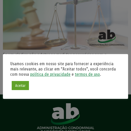
Se um síndico não adotar as medidas necessárias para o
isolamento social ou de proteção o mesmo poderá ser
Usamos cookies em nosso site para fornecer a experiência
responsabilizado? O síndico poderá ser responsabilizado por se
mais relevante, ao clicar em “Aceitar todos”, você concorda
tratar de um procurador responsável pelo condomínio ou um
com nossa
política de privacidade
e
termos de uso
.
administrador contratado. Caso fique constatado que o síndico não
Aceitar
cumpriu as regras de isolamento e proteção gerando danos aos […]