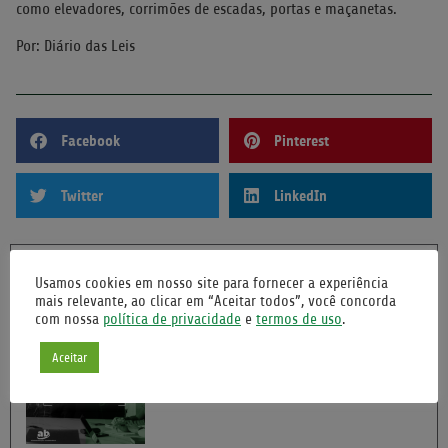
como elevadores, corrimões de escadas, portas e maçanetas.
Por: Diário das Leis
Facebook
Pinterest
Twitter
LinkedIn
POSTAGENS RECENTES
Usamos cookies em nosso site para fornecer a experiência
mais relevante, ao clicar em “Aceitar todos”, você concorda
com nossa
política de privacidade
e
termos de uso
.
IMPLEMENTE ESTRATÉGIAS DE
COMUNICAÇÃO INTERNA E ELEVE A
Aceitar
HARMONIA DO SEU CONDOMÍNIO
13/06/2024