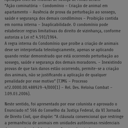
“Ação cominatória – Condomínio – Criação de animal em
apartamento – Ausência de prova da perturbação ao sossego,
saúde e segurança dos demais condôminos – Proibição contida
em norma interna – Inaplicabilidade. O condomínio pode
estabelecer regras limitativas do direito de vizinhança, conforme
autoriza a Lei nº 4.591/1964.
A regra interna do Condomínio que proíbe a criação de animais
deve ser interpretada teleologicamente, apenas se aplicando
quando restar demonstrado que está ocorrendo perturbação ao
sossego, saúde e segurança dos demais moradores. – Inexistindo
provas de que tais danos estão ocorrendo, permite-se a criação
dos animais, não se justificando a aplicação de qualquer
penalidade por esse motivo” (TJMG – Processo
nº2.0000.00.488929-4/000(1) – Rel. Des. Heloísa Combat –
J.09.03.2006).
Neste sentido, foi apresentado por esse colunista e aprovado o
Enunciado nº 566 do Conselho da Justiça Federal, da VI Jornada
de Direito Civil, que dispõe: “A cláusula convencional que restringe
a permanência de animais em unidades autônomas residenciais