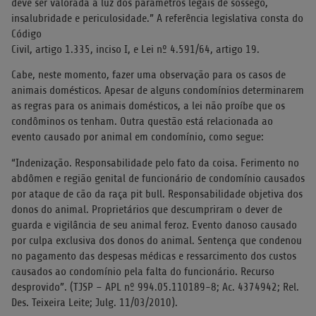
deve ser valorada à luz dos parâmetros legais de sossego,
insalubridade e periculosidade.” A referência legislativa consta do
Código
Civil, artigo 1.335, inciso I, e Lei nº 4.591/64, artigo 19.
Cabe, neste momento, fazer uma observação para os casos de
animais domésticos. Apesar de alguns condomínios determinarem
as regras para os animais domésticos, a lei não proíbe que os
condôminos os tenham. Outra questão está relacionada ao
evento causado por animal em condomínio, como segue:
“Indenização. Responsabilidade pelo fato da coisa. Ferimento no
abdômen e região genital de funcionário de condomínio causados
por ataque de cão da raça pit bull. Responsabilidade objetiva dos
donos do animal. Proprietários que descumpriram o dever de
guarda e vigilância de seu animal feroz. Evento danoso causado
por culpa exclusiva dos donos do animal. Sentença que condenou
no pagamento das despesas médicas e ressarcimento dos custos
causados ao condomínio pela falta do funcionário. Recurso
desprovido”. (TJSP – APL nº 994.05.110189-8; Ac. 4374942; Rel.
Des. Teixeira Leite; Julg. 11/03/2010).