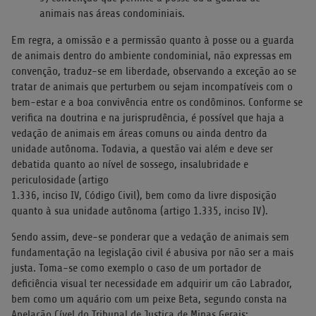
animais nas áreas condominiais.
Em regra, a omissão e a permissão quanto à posse ou a guarda
de animais dentro do ambiente condominial, não expressas em
convenção, traduz-se em liberdade, observando a exceção ao se
tratar de animais que perturbem ou sejam incompatíveis com o
bem-estar e a boa convivência entre os condôminos. Conforme se
verifica na doutrina e na jurisprudência, é possível que haja a
vedação de animais em áreas comuns ou ainda dentro da
unidade autônoma. Todavia, a questão vai além e deve ser
debatida quanto ao nível de sossego, insalubridade e
periculosidade (artigo
1.336, inciso IV, Código Civil), bem como da livre disposição
quanto à sua unidade autônoma (artigo 1.335, inciso IV).
Sendo assim, deve-se ponderar que a vedação de animais sem
fundamentação na legislação civil é abusiva por não ser a mais
justa. Toma-se como exemplo o caso de um portador de
deficiência visual ter necessidade em adquirir um cão Labrador,
bem como um aquário com um peixe Beta, segundo consta na
Apelação Cível do Tribunal de Justiça de Minas Gerais: