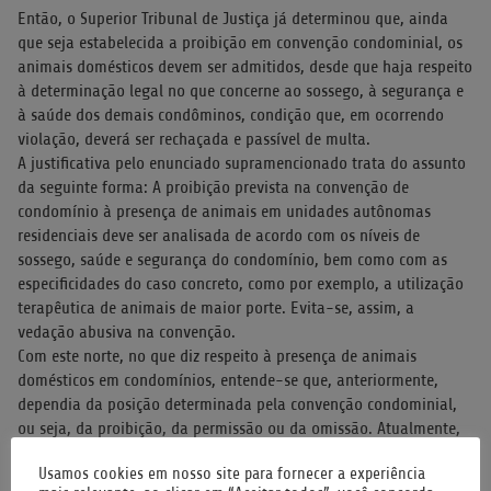
Então, o Superior Tribunal de Justiça já determinou que, ainda
que seja estabelecida a proibição em convenção condominial, os
animais domésticos devem ser admitidos, desde que haja respeito
à determinação legal no que concerne ao sossego, à segurança e
à saúde dos demais condôminos, condição que, em ocorrendo
violação, deverá ser rechaçada e passível de multa.
A justificativa pelo enunciado supramencionado trata do assunto
da seguinte forma: A proibição prevista na convenção de
condomínio à presença de animais em unidades autônomas
residenciais deve ser analisada de acordo com os níveis de
sossego, saúde e segurança do condomínio, bem como com as
especificidades do caso concreto, como por exemplo, a utilização
terapêutica de animais de maior porte. Evita-se, assim, a
vedação abusiva na convenção.
Com este norte, no que diz respeito à presença de animais
domésticos em condomínios, entende-se que, anteriormente,
dependia da posição determinada pela convenção condominial,
ou seja, da proibição, da permissão ou da omissão. Atualmente,
porém, a jurisprudência entende que os animais domésticos
Usamos cookies em nosso site para fornecer a experiência
devem ser permitidos, ainda que a convenção condominial