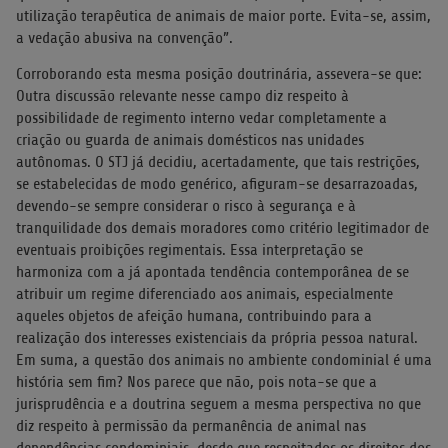
utilização terapêutica de animais de maior porte. Evita-se, assim,
a vedação abusiva na convenção”.
Corroborando esta mesma posição doutrinária, assevera-se que:
Outra discussão relevante nesse campo diz respeito à
possibilidade de regimento interno vedar completamente a
criação ou guarda de animais domésticos nas unidades
autônomas. O STJ já decidiu, acertadamente, que tais restrições,
se estabelecidas de modo genérico, afiguram-se desarrazoadas,
devendo-se sempre considerar o risco à segurança e à
tranquilidade dos demais moradores como critério legitimador de
eventuais proibições regimentais. Essa interpretação se
harmoniza com a já apontada tendência contemporânea de se
atribuir um regime diferenciado aos animais, especialmente
aqueles objetos de afeição humana, contribuindo para a
realização dos interesses existenciais da própria pessoa natural.
Em suma, a questão dos animais no ambiente condominial é uma
história sem fim? Nos parece que não, pois nota-se que a
jurisprudência e a doutrina seguem a mesma perspectiva no que
diz respeito à permissão da permanência de animal nas
dependências condominiais, desde que respeitados os direitos dos