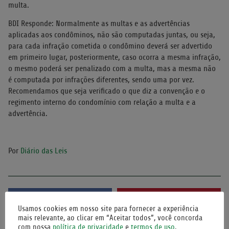
multa.
BDI Responde: Normalmente as multas e as advertências
aplicadas aos condôminos, não são computadas juntas, ou seja,
para cada infração cometida o condômino deverá ser advertido
em primeiro lugar, posteriormente, caso ocorra a mesma infração,
o mesmo poderá ser penalizado com a multa, mas a mesma não
é computada por infrações diferentes, sendo uma por vez.
Recomendamos que seja verificado o que diz a convenção e o
regimento interno do condomínio com relação a multa e a
advertência.
Por
Diário das Leis
Facebook
Pinterest
Usamos cookies em nosso site para fornecer a experiência
mais relevante, ao clicar em “Aceitar todos”, você concorda
com nossa
política de privacidade
e
termos de uso
.
Twitter
LinkedIn