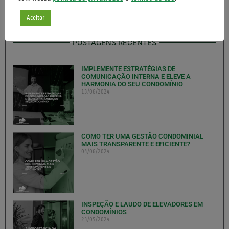
Aceitar
POSTAGENS RECENTES
IMPLEMENTE ESTRATÉGIAS DE
COMUNICAÇÃO INTERNA E ELEVE A
HARMONIA DO SEU CONDOMÍNIO
13/06/2024
COMO TER UMA GESTÃO CONDOMINIAL
MAIS TRANSPARENTE E EFICIENTE?
04/06/2024
INSPEÇÃO E LAUDO DE ELEVADORES EM
CONDOMÍNIOS
23/05/2024