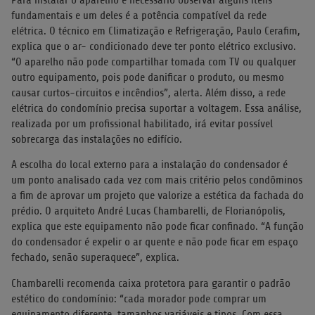
fundamentais e um deles é a potência compatível da rede
elétrica. O técnico em Climatização e Refrigeração, Paulo Cerafim,
explica que o ar- condicionado deve ter ponto elétrico exclusivo.
“O aparelho não pode compartilhar tomada com TV ou qualquer
outro equipamento, pois pode danificar o produto, ou mesmo
causar curtos-circuitos e incêndios”, alerta. Além disso, a rede
elétrica do condomínio precisa suportar a voltagem. Essa análise,
realizada por um profissional habilitado, irá evitar possível
sobrecarga das instalações no edifício.
A escolha do local externo para a instalação do condensador é
um ponto analisado cada vez com mais critério pelos condôminos
a fim de aprovar um projeto que valorize a estética da fachada do
prédio. O arquiteto André Lucas Chambarelli, de Florianópolis,
explica que este equipamento não pode ficar confinado. “A função
do condensador é expelir o ar quente e não pode ficar em espaço
fechado, senão superaquece”, explica.
Chambarelli recomenda caixa protetora para garantir o padrão
estético do condomínio: “cada morador pode comprar um
equipamento diferente, tamanhos variáveis e tipos. Com essa