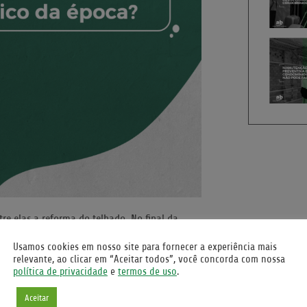
e elas a reforma do telhado. No final da
lhas de amianto), em cima da laje, onde se
Usamos cookies em nosso site para fornecer a experiência mais
sobre os canos que levam a água para os
relevante, ao clicar em “Aceitar todos”, você concorda com nossa
 anos). Com o peso, um dos canos estragou e
política de privacidade
e
termos de uso
.
Aceitar