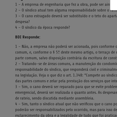
1 – A empresa de engenharia que fez a obra, pode ser ainda 
2 – O síndico atual tem alguma responsabilidade sobre o fato
3 – O cano estragado deverá ser substituído e o teto do apa
despesa?
4 – O síndico da época responde?
BDI Responde:
1 – Não, a empresa não poderá ser acionada, pois conforme o 
comum, e, conforme o § 5º deste mesmo artigo, o terraço de
parte comum, salvo disposição contrária da escritura de cons
2 – Tratando-se de áreas comuns, a manutenção do condomín
responsabilidade do síndico, que responderá civil e criminalm
na legislação. Veja o que diz o art. 1.348: “Compete ao síndic
das partes comuns e zelar pela prestação dos serviços que int
3 – Sim, o cano deverá ser reparado para que se evite problem
emergencial, deverá ser realizada o quanto antes. As despes
de rateio, sendo discutida mediante assembleia.
4 – Sim, tanto o síndico atual que não verificou que o cano po
poderão ser responsabilizados pelo ocorrido, mas para isso 
esclarecimento da obra e a legalidade de tudo que foi pratica