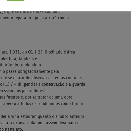
acionada?
, já que se trata de área comum?
rtamento reparado. Quem arcará com a
art. 1.331, do CC, § 2º: O telhado é área
 cobertura, também é
tituição do condomínio.
io passa obrigatoriamente pela
ente se deixar de observar as regras contidas
o: (…) V – diligenciar a conservação e a guarda
eressem aos possuidores”.
as futuros e, por se tratar de uma obra
as caberão a todos os condôminos como forma
deria vir a estourar, quanto o síndico anterior
deverá ser convocada uma assembleia para o
do neste ato.