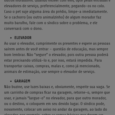
outros moradores. Quando estiver com eles, opte pelas entradas e
elevadores de serviço, preferencialmente, pegando-os no colo.
Caso o pet suje alguma área do prédio, limpe-a imediatamente.
Se o cachorro (ou outro animalzinho) de algum morador faz
muito barulho, fale com o síndico sobre o problema, e ele
conversará com o dono.
ELEVADOR
Ao usar o elevador, cumprimente os presentes e espere as pessoas
saírem antes de você entrar – questão de educação, mas sempre
bom lembrar. Não “segure” o elevador, pois outra pessoa poderá
estar precisando utilizá-lo e, por isso, estará impedida. Para
transportar caixas, compras, malas e, como já mencionado,
animais de estimação, use sempre o elevador de serviço.
GARAGEM
Não buzine, use luzes baixas e, obviamente, respeite sua vaga. Se
um carrinho de compras ficar na garagem, retorne-o, sempre que
usar, e jamais “largue-o” no elevador, para que outro morador,
ou o destino, o coloquem em seu devido lugar. O síndico pode,
novamente, colocar um aviso no andar da garagem, ao lado do
elevador, por exemplo, sobre as regras básicas que devem ser