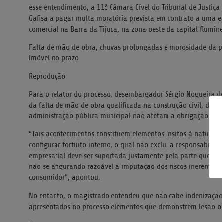
esse entendimento, a 11ª Câmara Cível do Tribunal de Justiça
Gafisa a pagar multa moratória prevista em contrato a uma 
comercial na Barra da Tijuca, na zona oeste da capital flumin
Falta de mão de obra, chuvas prolongadas e morosidade da p
imóvel no prazo
Reprodução
Para o relator do processo, desembargador Sérgio Nogueira de
da falta de mão de obra qualificada na construção civil, de 
administração pública municipal não afetam a obrigação de 
“Tais acontecimentos constituem elementos ínsitos à naturez
configurar fortuito interno, o qual não exclui a responsabilida
empresarial deve ser suportada justamente pela parte que au
não se afigurando razoável a imputação dos riscos inerentes
consumidor”, apontou.
No entanto, o magistrado entendeu que não cabe indenizaçã
apresentados no processo elementos que demonstrem lesão o