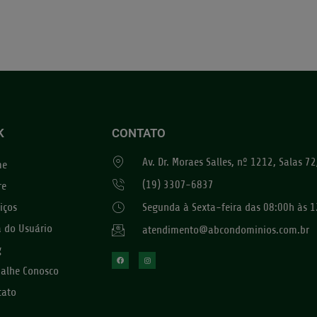
K
CONTATO
Av. Dr. Moraes Salles, nº 1212, Salas 
me
(19) 3307-6837
re
iços
Segunda à Sexta-feira das 08:00h às 1
a do Usuário
atendimento@abcondominios.com.br
g
balhe Conosco
tato