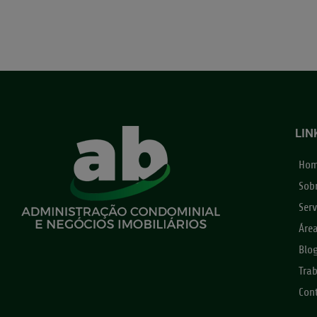
LIN
Ho
Sob
Serv
Áre
Blo
Tra
Con