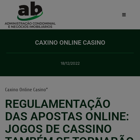
CAXINO ONLINE CASINO
18/12/2022
Caxino Online Casino”
REGULAMENTAÇÃO
DAS APOSTAS ONLINE:
JOGOS DE CASSINO