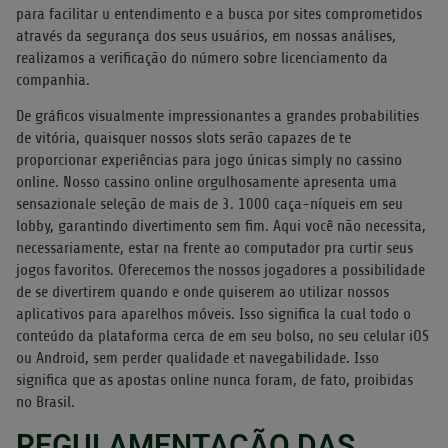
para facilitar u entendimento e a busca por sites comprometidos
através da segurança dos seus usuários, em nossas análises,
realizamos a verificação do número sobre licenciamento da
companhia.
De gráficos visualmente impressionantes a grandes probabilities
de vitória, quaisquer nossos slots serão capazes de te
proporcionar experiências para jogo únicas simply no cassino
online. Nosso cassino online orgulhosamente apresenta uma
sensazionale seleção de mais de 3. 1000 caça-níqueis em seu
lobby, garantindo divertimento sem fim. Aqui você não necessita,
necessariamente, estar na frente ao computador pra curtir seus
jogos favoritos. Oferecemos the nossos jogadores a possibilidade
de se divertirem quando e onde quiserem ao utilizar nossos
aplicativos para aparelhos móveis. Isso significa la cual todo o
conteúdo da plataforma cerca de em seu bolso, no seu celular iOS
ou Android, sem perder qualidade et navegabilidade. Isso
significa que as apostas online nunca foram, de fato, proibidas
no Brasil.
REGULAMENTAÇÃO DAS