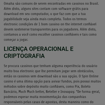
Omaha são comuns de serem encontradas em cassinos no Brasil.
Além disto, alguns sites contam com software grátis para
download em seu computador, u que faz com que a tua
jogabilidade seja ainda mais completa. Todos os termos
electronic condições de 1 bom cassino on the internet confiável
devem sostenerse transparentes para os jogadores. Além disto,
contamos a você como escolher cassinos confiáveis e tais como
começar a jogar.
LICENÇA OPERACIONAL E
CRIPTOGRAFIA
Se procura cassinos que tenham alguma experiência do usuário
muito boa electronic que lhe permitam jogar sem obstáculos,
então os cassinos sem download são a sua opção. O Spin Online
casino é uma ótima opção para avivar fundos, pois possui muitos
métodos sobre depósito muito confiáveis, como Pix, Boleto
Bancário, Much Much better, Neteller e Inovapay. “De forma geral,
podemos esperar muita movimentação das companhias
responsáveis pelas casas de apostas, desta maneira como do