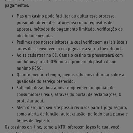
pagamentos.
Mas um casino pode facilitar ou quitar esse processo,
possuindo diferentes fatores asi como requisitos de
apostas, métodos de pagamento limitado, verificação de
identidade negada.
Pedimos aos nossos leitores la cual verifiquem as leis locais
antes de se envolverem em jogos de azar on the internet.
Ao ze cadastrar no BC. Game o casino te presenteará com
um bônus para 300% no seu primeiro depósito de no
mínimo R$50.
Quanto menor o tempo, menos sabemos informar sobre a
qualidade do serviço oferecido.
Sabendo disso, buscamos comprender an opinião de
consumidores reais, através do portal de reclamações, O
protestar aqui.
Além disso, um seu site possui recursos para 1 jogo seguro,
como alerta de função, autoexclusão, período para pausa e
lignes de depósito.
Os cassinos on-line, como a KTO, oferecem jogos la cual você