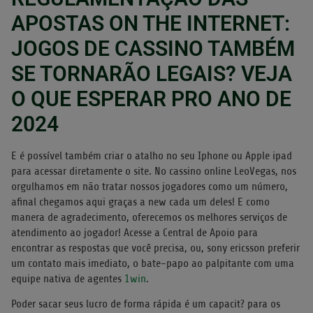
APOSTAS ON THE INTERNET:
JOGOS DE CASSINO TAMBÉM
SE TORNARÃO LEGAIS? VEJA
O QUE ESPERAR PRO ANO DE
2024
E é possível também criar o atalho no seu Iphone ou Apple ipad
para acessar diretamente o site. No cassino online LeoVegas, nos
orgulhamos em não tratar nossos jogadores como um número,
afinal chegamos aqui graças a new cada um deles! E como
manera de agradecimento, oferecemos os melhores serviços de
atendimento ao jogador! Acesse a Central de Apoio para
encontrar as respostas que você precisa, ou, sony ericsson preferir
um contato mais imediato, o bate-papo ao palpitante com uma
equipe nativa de agentes
1win
.
Poder sacar seus lucro de forma rápida é um capacit? para os