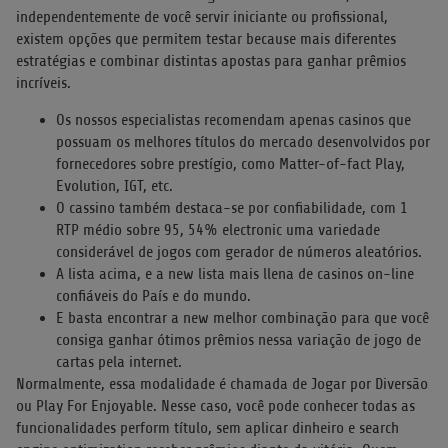
independentemente de você servir iniciante ou profissional,
existem opções que permitem testar because mais diferentes
estratégias e combinar distintas apostas para ganhar prêmios
incríveis.
Os nossos especialistas recomendam apenas casinos que
possuam os melhores títulos do mercado desenvolvidos por
fornecedores sobre prestígio, como Matter-of-fact Play,
Evolution, IGT, etc.
O cassino também destaca-se por confiabilidade, com 1
RTP médio sobre 95, 54% electronic uma variedade
considerável de jogos com gerador de números aleatórios.
A lista acima, e a new lista mais llena de casinos on-line
confiáveis do País e do mundo.
E basta encontrar a new melhor combinação para que você
consiga ganhar ótimos prêmios nessa variação de jogo de
cartas pela internet.
Normalmente, essa modalidade é chamada de Jogar por Diversão
ou Play For Enjoyable. Nesse caso, você pode conhecer todas as
funcionalidades perform título, sem aplicar dinheiro e search