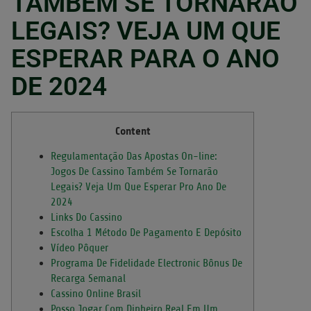
TAMBÉM SE TORNARÃO
LEGAIS? VEJA UM QUE
ESPERAR PARA O ANO
DE 2024
Content
Regulamentação Das Apostas On-line:
Jogos De Cassino Também Se Tornarão
Legais? Veja Um Que Esperar Pro Ano De
2024
Links Do Cassino
Escolha 1 Método De Pagamento E Depósito
Vídeo Pôquer
Programa De Fidelidade Electronic Bônus De
Recarga Semanal
Cassino Online Brasil
Posso Jogar Com Dinheiro Real Em Um