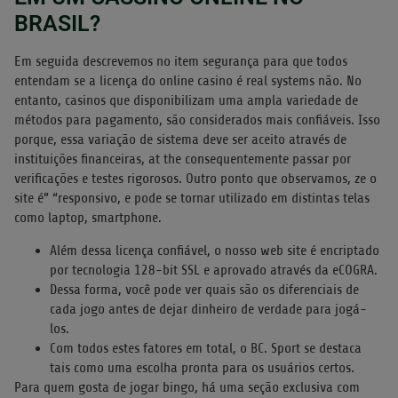
BRASIL?
Em seguida descrevemos no item segurança para que todos
entendam se a licença do online casino é real systems não. No
entanto, casinos que disponibilizam uma ampla variedade de
métodos para pagamento, são considerados mais confiáveis. Isso
porque, essa variação de sistema deve ser aceito através de
instituições financeiras, at the consequentemente passar por
verificações e testes rigorosos. Outro ponto que observamos, ze o
site é” “responsivo, e pode se tornar utilizado em distintas telas
como laptop, smartphone.
Além dessa licença confiável, o nosso web site é encriptado
por tecnologia 128-bit SSL e aprovado através da eCOGRA.
Dessa forma, você pode ver quais são os diferenciais de
cada jogo antes de dejar dinheiro de verdade para jogá-
los.
Com todos estes fatores em total, o BC. Sport se destaca
tais como uma escolha pronta para os usuários certos.
Para quem gosta de jogar bingo, há uma seção exclusiva com