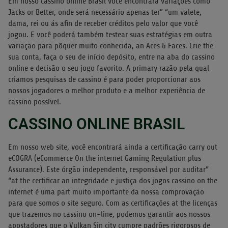
Em nosso cassino online Brasil você encontrará variações como
Jacks or Better, onde será necessário apenas ter” “um valete,
dama, rei ou ás afin de receber créditos pelo valor que você
jogou. E você poderá também testear suas estratégias em outra
variação para pôquer muito conhecida, an Aces & Faces. Crie the
sua conta, faça o seu de início depósito, entre na aba do cassino
online e decisão o seu jogo favorito. A primary razão pela qual
criamos pesquisas de cassino é para poder proporcionar aos
nossos jogadores o melhor produto e a melhor experiência de
cassino possível.
CASSINO ONLINE BRASIL
Em nosso web site, você encontrará ainda a certificação carry out
eCOGRA (eCommerce On the internet Gaming Regulation plus
Assurance). Este órgão independente, responsável por auditar”
“at the certificar an integridade e justiça dos jogos cassino on the
internet é uma part muito importante da nossa comprovação
para que somos o site seguro. Com as certificações at the licenças
que trazemos no cassino on-line, podemos garantir aos nossos
apostadores que o Vulkan Sin city cumpre padrões rigorosos de