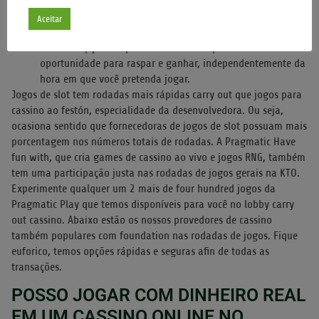
jogadores devido à sua vasta seleção de games e
funcionalidades diversas.
Aceitar
Para operating system amantes dessa opção, nós temos
diversas opções disponíveis at the sempre há uma boa
oportunidade para raspar e ganhar, independentemente da
hora em que você pretenda jogar.
Jogos de slot tem rodadas mais rápidas carry out que jogos para
cassino ao festón, especialidade da desenvolvedora. Ou seja,
ocasiona sentido que fornecedoras de jogos de slot possuam mais
porcentagem nos números totais de rodadas. A Pragmatic Have
fun with, que cria games de cassino ao vivo e jogos RNG, também
tem uma participação justa nas rodadas de jogos gerais na KTO.
Experimente qualquer um 2 mais de four hundred jogos da
Pragmatic Play que temos disponíveis para você no lobby carry
out cassino. Abaixo estão os nossos provedores de cassino
também populares com foundation nas rodadas de jogos. Fique
euforico, temos opções rápidas e seguras afin de todas as
transações.
POSSO JOGAR COM DINHEIRO REAL
EM UM CASSINO ONLINE NO