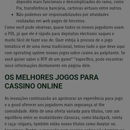
deposito mais funcionais e descomplicados do ramo, como
Pix, transferência bancária, carteiras virtuais entre outros.
Não podemos ser responsabilizados por atividades
realizadas em web pages de terceiros.
Como você pode observar, quase todos os nossos jogadores usam
o PIX, já que ele é rápido para depósitos electronic saques e
muito fácil de fazer uso de. Quer esteja à procura de o jogo
temático et de uma mesa tradicional, temos tudo o que deve aqui
com operating system nossos jogos sobre casino ao palpitante. Se
você quiser saber o RTP de um game” “específico, pode encontrar
since informações diretamente em página dele.
OS MELHORES JOGOS PARA
CASSINO ONLINE
As inovações continuarão an aprimorar an experiência para jogo
e a good oferecer aos jogadores mais segurança at the
comodidade. Além de uma oferta variada para títulos, com um
equilíbrio entre as modalidades clássicas, como blackjack, roleta
e caça-níqueis, também estão novos títulos como Aviator ou