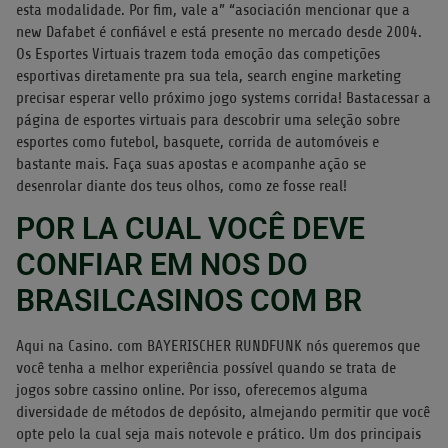
esta modalidade. Por fim, vale a” “asociación mencionar que a
new Dafabet é confiável e está presente no mercado desde 2004.
Os Esportes Virtuais trazem toda emoção das competições
esportivas diretamente pra sua tela, search engine marketing
precisar esperar vello próximo jogo systems corrida! Bastacessar a
página de esportes virtuais para descobrir uma seleção sobre
esportes como futebol, basquete, corrida de automóveis e
bastante mais. Faça suas apostas e acompanhe ação se
desenrolar diante dos teus olhos, como ze fosse real!
POR LA CUAL VOCÊ DEVE
CONFIAR EM NOS DO
BRASILCASINOS COM BR
Aqui na Casino. com BAYERISCHER RUNDFUNK nós queremos que
você tenha a melhor experiência possível quando se trata de
jogos sobre cassino online. Por isso, oferecemos alguma
diversidade de métodos de depósito, almejando permitir que você
opte pelo la cual seja mais notevole e prático. Um dos principais