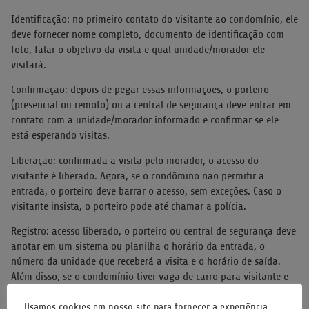
Identificação: no primeiro contato do visitante ao condomínio, ele
deve fornecer nome completo, documento de identificação com
foto, falar o objetivo da visita e qual unidade/morador ele
visitará.
Confirmação: depois de pegar essas informações, o porteiro
(presencial ou remoto) ou a central de segurança deve entrar em
contato com a unidade/morador informado e confirmar se ele
está esperando visitas.
Liberação: confirmada a visita pelo morador, o acesso do
visitante é liberado. Agora, se o condômino não permitir a
entrada, o porteiro deve barrar o acesso, sem exceções. Caso o
visitante insista, o porteiro pode até chamar a polícia.
Registro: acesso liberado, o porteiro ou central de segurança deve
anotar em um sistema ou planilha o horário da entrada, o
número da unidade que receberá a visita e o horário de saída.
Além disso, se o condomínio tiver vaga de carro para visitante e
este a utilizar, o funcionário do condomínio deve anotar o modelo
do veículo e a placa e registrar o nome de todas as pessoas que
Usamos cookies em nosso site para fornecer a experiência