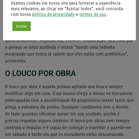
de tomar conhecimento do que diz o Regimento Interno.
Usamos cookies em nosso site para fornecer a experiência
mais relevante, ao clicar em “Aceitar todos”, você concorda
A psicóloga Letícia ensina um truque para iniciar um diálogo com
com nossa
política de privacidade
e
termos de uso
.
a família sem ser de forma agressiva, ao invés de apontar que
Aceitar
estão incomodando. “Percebo uma certa agitação no seu
apartamento. Vocês precisam de alguma ajuda?”, sugere o
questionamento. Segundo ela, oferecer colaboração fará com que
a pessoa se sinta acolhida e estará “dando uma indireta
mostrando que todos já sabem que eles estão com problemas”,
acrescenta.
O LOUCO POR OBRA
O louco por obra é aquela pessoa agitada que busca sempre
modificar algo em casa. Essa mania chega a deixar os moradores
preocupados com a possibilidade do proprietário mexer tanto que
atinja a estrutura do prédio. Qualquer condômino tem o direito
de fazer quantas reformar quiser em sua unidade, porém é
preciso respeitar alguns critérios. O louco por obras nem sempre
controla o impulso e é capaz de começar a martelar a parede em
um sábado à tarde em que os moradores estão descansando.