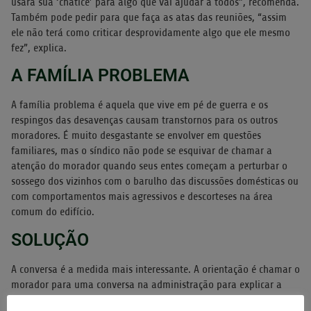
usará sua ‘chatice’ para algo que vai ajudar a todos”, recomenda.
Também pode pedir para que faça as atas das reuniões, “assim
ele não terá como criticar desprovidamente algo que ele mesmo
fez”, explica.
A FAMÍLIA PROBLEMA
A família problema é aquela que vive em pé de guerra e os
respingos das desavenças causam transtornos para os outros
moradores. É muito desgastante se envolver em questões
familiares, mas o síndico não pode se esquivar de chamar a
atenção do morador quando seus entes começam a perturbar o
sossego dos vizinhos com o barulho das discussões domésticas ou
com comportamentos mais agressivos e descorteses na área
comum do edifício.
SOLUÇÃO
A conversa é a medida mais interessante. A orientação é chamar o
morador para uma conversa na administração para explicar a
importância de respeitar os limites com os vizinhos e lembrá-lo