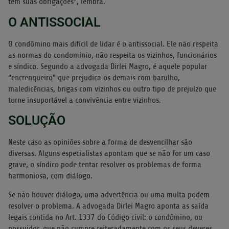
tem suas obrigações”, lembra.
O ANTISSOCIAL
O condômino mais difícil de lidar é o antissocial. Ele não respeita
as normas do condomínio, não respeita os vizinhos, funcionários
e síndico. Segundo a advogada Dirlei Magro, é aquele popular
“encrenqueiro” que prejudica os demais com barulho,
maledicências, brigas com vizinhos ou outro tipo de prejuízo que
torne insuportável a convivência entre vizinhos.
SOLUÇÃO
Neste caso as opiniões sobre a forma de desvencilhar são
diversas. Alguns especialistas apontam que se não for um caso
grave, o síndico pode tentar resolver os problemas de forma
harmoniosa, com diálogo.
Se não houver diálogo, uma advertência ou uma multa podem
resolver o problema. A advogada Dirlei Magro aponta as saída
legais contida no Art. 1337 do Código civil: o condômino, ou
possuidor, que não cumpre reiteradamente com os seus deveres