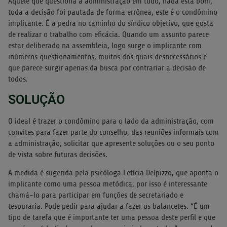
Aquele que questiona a administração em tudo, nada está bom,
toda a decisão foi pautada de forma errônea, este é o condômino
implicante. É a pedra no caminho do síndico objetivo, que gosta
de realizar o trabalho com eficácia. Quando um assunto parece
estar deliberado na assembleia, logo surge o implicante com
inúmeros questionamentos, muitos dos quais desnecessários e
que parece surgir apenas da busca por contrariar a decisão de
todos.
SOLUÇÃO
O ideal é trazer o condômino para o lado da administração, com
convites para fazer parte do conselho, das reuniões informais com
a administração, solicitar que apresente soluções ou o seu ponto
de vista sobre futuras decisões.
A medida é sugerida pela psicóloga Letícia Delpizzo, que aponta o
implicante como uma pessoa metódica, por isso é interessante
chamá-lo para participar em funções de secretariado e
tesouraria. Pode pedir para ajudar a fazer os balancetes. “É um
tipo de tarefa que é importante ter uma pessoa deste perfil e que