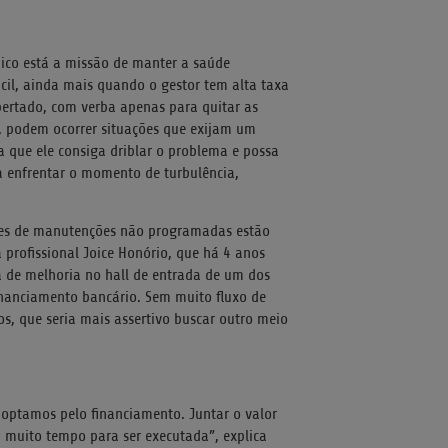
dico está a missão de manter a saúde
cil, ainda mais quando o gestor tem alta taxa
ertado, com verba apenas para quitar as
, podem ocorrer situações que exijam um
a que ele consiga driblar o problema e possa
a enfrentar o momento de turbulência,
des de manutenções não programadas estão
 profissional Joice Honório, que há 4 anos
a de melhoria no hall de entrada de um dos
 financiamento bancário. Sem muito fluxo de
, que seria mais assertivo buscar outro meio
 optamos pelo financiamento. Juntar o valor
a muito tempo para ser executada”, explica