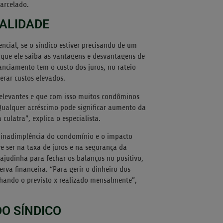
arcelado.
ALIDADE
ncial, se o síndico estiver precisando de um
e que ele saiba as vantagens e desvantagens de
anciamento tem o custo dos juros, no rateio
rar custos elevados.
levantes e que com isso muitos condôminos
 Qualquer acréscimo pode significar aumento da
 culatra”, explica o especialista.
a inadimplência do condomínio e o impacto
e ser na taxa de juros e na segurança da
 ajudinha para fechar os balanços no positivo,
erva financeira. “Para gerir o dinheiro dos
ando o previsto x realizado mensalmente”,
O SÍNDICO