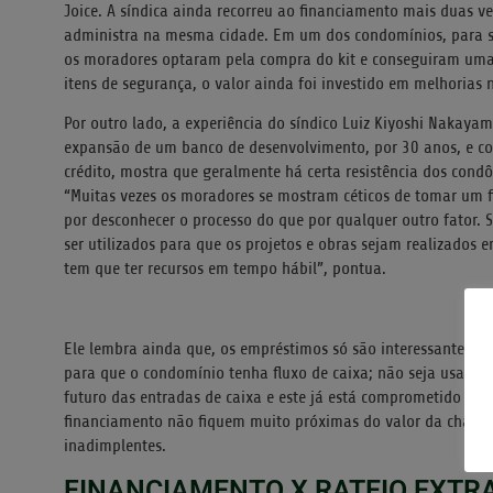
Joice. A síndica ainda recorreu ao financiamento mais duas v
administra na mesma cidade. Em um dos condomínios, para s
os moradores optaram pela compra do kit e conseguiram uma 
itens de segurança, o valor ainda foi investido em melhorias n
Por outro lado, a experiência do síndico Luiz Kiyoshi Nakaya
expansão de um banco de desenvolvimento, por 30 anos, e co
crédito, mostra que geralmente há certa resistência dos con
“Muitas vezes os moradores se mostram céticos de tomar um f
por desconhecer o processo do que por qualquer outro fator.
ser utilizados para que os projetos e obras sejam realizados
tem que ter recursos em tempo hábil”, pontua.
Ele lembra ainda que, os empréstimos só são interessantes qu
para que o condomínio tenha fluxo de caixa; não seja usado 
futuro das entradas de caixa e este já está comprometido com
financiamento não fiquem muito próximas do valor da chamad
inadimplentes.
FINANCIAMENTO X RATEIO EXTR