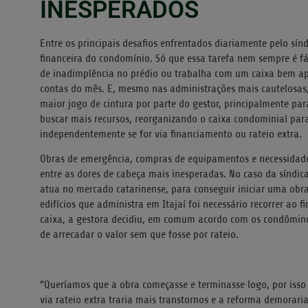
INESPERADOS
Entre os principais desafios enfrentados diariamente pelo sín
financeira do condomínio. Só que essa tarefa nem sempre é fá
de inadimplência no prédio ou trabalha com um caixa bem ap
contas do mês. E, mesmo nas administrações mais cautelosas
maior jogo de cintura por parte do gestor, principalmente par
buscar mais recursos, reorganizando o caixa condominial par
independentemente se for via financiamento ou rateio extra.
Obras de emergência, compras de equipamentos e necessida
entre as dores de cabeça mais inesperadas. No caso da síndica
atua no mercado catarinense, para conseguir iniciar uma obr
edifícios que administra em Itajaí foi necessário recorrer ao
caixa, a gestora decidiu, em comum acordo com os condôminos
de arrecadar o valor sem que fosse por rateio.
“Queríamos que a obra começasse e terminasse logo, por isso
via rateio extra traria mais transtornos e a reforma demorari