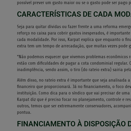
possível prever um gasto maior ou se o gasto pode ser pago p
CARACTERÍSTICAS DE CADA MOD
Seja para quitar dívidas ou fazer frente a uma reforma emerge
reforço no caixa para cobrir gastos inesperados, é important
cada modalidade. Por isso, Karpat explica que enquanto o fin
extra tem um tempo de arrecadação, que muitas vezes pode ge
“Não podemos esquecer que vivemos problemas econômicos re
estão com dificuldades de pagar a cota condominial regular.
inadimplência, sendo assim, o tiro (do rateio extra) sairia pela
Além disso, no rateio extra é importante que seja analisada 
financeiro que proporcionará. Já no financiamento, o foco dev
instituição. Como dica para o síndico que vai precisar de uma
Karpat diz que é preciso focar no planejamento, controle e res
outros, temos que ser extremamente conservadores, acompanh
pontua.
FINANCIAMENTO À DISPOSIÇÃO D