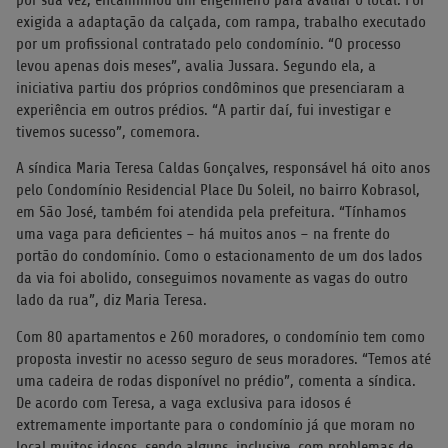
exigida a adaptação da calçada, com rampa, trabalho executado
por um profissional contratado pelo condomínio. “O processo
levou apenas dois meses”, avalia Jussara. Segundo ela, a
iniciativa partiu dos próprios condôminos que presenciaram a
experiência em outros prédios. “A partir daí, fui investigar e
tivemos sucesso”, comemora.
A síndica Maria Teresa Caldas Gonçalves, responsável há oito anos
pelo Condomínio Residencial Place Du Soleil, no bairro Kobrasol,
em São José, também foi atendida pela prefeitura. “Tínhamos
uma vaga para deficientes – há muitos anos – na frente do
portão do condomínio. Como o estacionamento de um dos lados
da via foi abolido, conseguimos novamente as vagas do outro
lado da rua”, diz Maria Teresa.
Com 80 apartamentos e 260 moradores, o condomínio tem como
proposta investir no acesso seguro de seus moradores. “Temos até
uma cadeira de rodas disponível no prédio”, comenta a síndica.
De acordo com Teresa, a vaga exclusiva para idosos é
extremamente importante para o condomínio já que moram no
local muitos idosos, sendo alguns, inclusive, com problemas de