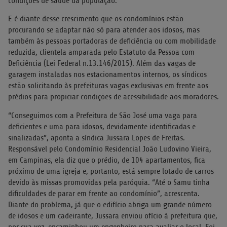
condições de saúde da população.
E é diante desse crescimento que os condomínios estão
procurando se adaptar não só para atender aos idosos, mas
também às pessoas portadoras de deficiência ou com mobilidade
reduzida, clientela amparada pelo Estatuto da Pessoa com
Deficiência (Lei Federal n.13.146/2015). Além das vagas de
garagem instaladas nos estacionamentos internos, os síndicos
estão solicitando às prefeituras vagas exclusivas em frente aos
prédios para propiciar condições de acessibilidade aos moradores.
“Conseguimos com a Prefeitura de São José uma vaga para
deficientes e uma para idosos, devidamente identificadas e
sinalizadas”, aponta a síndica Jussara Lopes de Freitas.
Responsável pelo Condomínio Residencial João Ludovino Vieira,
em Campinas, ela diz que o prédio, de 104 apartamentos, fica
próximo de uma igreja e, portanto, está sempre lotado de carros
devido às missas promovidas pela paróquia. “Até o Samu tinha
dificuldades de parar em frente ao condomínio”, acrescenta.
Diante do problema, já que o edifício abriga um grande número
de idosos e um cadeirante, Jussara enviou ofício à prefeitura que,
por sua vez, encaminhou um engenheiro para avaliar o local. Foi