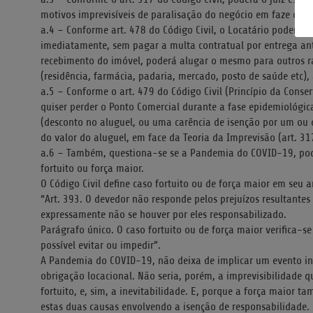
motivos imprevisíveis de paralisação do negócio em faze da 
a.4 – Conforme art. 478 do Código Civil, o Locatário poderá, se
imediatamente, sem pagar a multa contratual por entrega ant
recebimento do imóvel, poderá alugar o mesmo para outros r
(residência, farmácia, padaria, mercado, posto de saúde etc), 
a.5 – Conforme o art. 479 do Código Civil (Princípio da Conse
quiser perder o Ponto Comercial durante a fase epidemiológi
(desconto no aluguel, ou uma carência de isenção por um ou d
do valor do aluguel, em face da Teoria da Imprevisão (art. 317
a.6 – Também, questiona-se se a Pandemia do COVID-19, pode
fortuito ou força maior.
O Código Civil define caso fortuito ou de força maior em seu a
“Art. 393. O devedor não responde pelos prejuízos resultantes 
expressamente não se houver por eles responsabilizado.
Parágrafo único. O caso fortuito ou de força maior verifica-se
possível evitar ou impedir”.
A Pandemia do COVID-19, não deixa de implicar um evento in
obrigação locacional. Não seria, porém, a imprevisibilidade q
fortuito, e, sim, a inevitabilidade. E, porque a força maior t
estas duas causas envolvendo a isenção de responsabilidade.