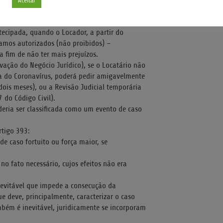
Aceitar
Pandemia do Coronavírus.
 quiser, pedir a rescisão do contrato,
ecipada, quando o Locador, a partir do
amos autorizados (não proibidos) –
a fim de não ter mais prejuízos.
rvação do Negócio Jurídico), se o Locatário não
ca do Coronavírus, poderá pedir amigavelmente
ois meses), ou a Revisão Judicial temporária
 do Código Civil).
ria ser classificada como um evento de caso
rtigo 393:
de caso fortuito ou força maior, se
 no fato necessário, cujos efeitos não era
evitável que impede a consecução da
ue deve, principalmente, caracterizar o caso
ambém é inevitável, juridicamente se incorporam