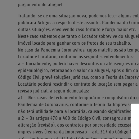
pagamento do aluguel.
Tratando-se de uma situação nova, podemos tecer alguns ent
publicará Artigos a respeito deste assunto: Pandemia do Cor
outras situações, envolvendo caso fortuito e força maior etc.
Neste caso sabemos que tanto o Locador sobrevive do aluguel
imóvel locado para ganhar com os frutos de seu trabalho.
No caso da Pandemia Coronavírus, cujos malefícios são tempo
Locador e Locatário, conforme os seguintes entendimentos:
a – Inicialmente, poderá haver descontos ou até isenções no
epidemiológico, retornando o valor do aluguel, após o fim do
Código Civil prevê soluções jurídicas, como a Teoria da Impre
Locatário poderá rescindir o contrato de locação sem pagar a 
revisão judicial, a seguir delineadas:
a1 – Nos casos de fechamento temporário e compulsório do n
Pandemia de Coronavírus, conforme a Teoria da Imprevisão e
não terá utilidade para a locatária, causando significativo des
a.2 – Os artigos 478 a 480 do Código Civil, consagrou a matéri
alteração (revisão), dos contratos por onerosidade excessiva 
imprevisíveis (Teoria da Imprevisão – art. 317 do Código Civil)
a.3 – Conforme o art. 317 do Código Civil, poderá o juiz esta