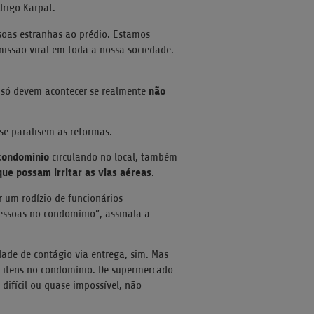
drigo Karpat.
soas estranhas ao prédio. Estamos
issão viral em toda a nossa sociedade.
não
 só devem acontecer se realmente
se paralisem as reformas.
condomínio
circulando no local, também
que possam irritar as vias aéreas
.
r um rodízio de funcionários
essoas no condomínio”, assinala a
dade de contágio via entrega, sim. Mas
 de itens no condomínio. De supermercado
 difícil ou quase impossível, não