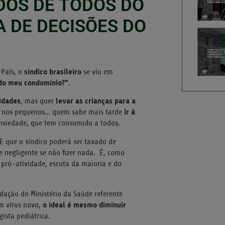
DOS DE TODOS DO
 DE DECISÕES DO
síndico brasileiro
 País, o
se viu em
 do meu condomínio?”
.
idades
levar as crianças para a
, mas quer
ir à
a nos pequenos… quem sabe mais tarde
siedade, que tem consumido a todos.
 E que o síndico poderá ser taxado de
 negligente se não fizer nada. É, como
ró-atividade, escuta da maioria e do
ação do Ministério da Saúde referente
o ideal é mesmo diminuir
m vírus novo,
gista pediátrica.