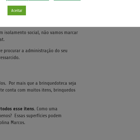
Aceitar
OMUM
em isolamento social, não vamos marcar
at.
e procurar a administração do seu
essarcido.
os. Por mais que a brinquedoteca seja
te conta com muitos itens, brinquedos
 todos esse itens
. Como uma
quenos? Essas superfícies podem
olina Marcos.