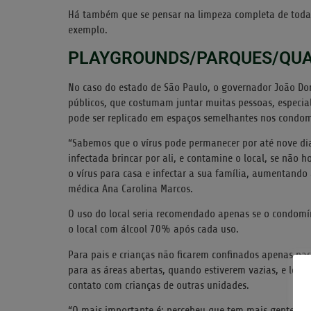
Há também que se pensar na limpeza completa de todas 
exemplo.
PLAYGROUNDS/PARQUES/QU
No caso do estado de São Paulo, o governador João Do
públicos, que costumam juntar muitas pessoas, especi
pode ser replicado em espaços semelhantes nos condom
“Sabemos que o vírus pode permanecer por até nove dia
infectada brincar por ali, e contamine o local, se não h
o vírus para casa e infectar a sua família, aumentando
médica Ana Carolina Marcos.
O uso do local seria recomendado apenas se o condomín
o local com álcool 70% após cada uso.
Para pais e crianças não ficarem confinados apenas na
para as áreas abertas, quando estiverem vazias, e leva
contato com crianças de outras unidades.
“O mais importante é: percebeu que tem mais gente n