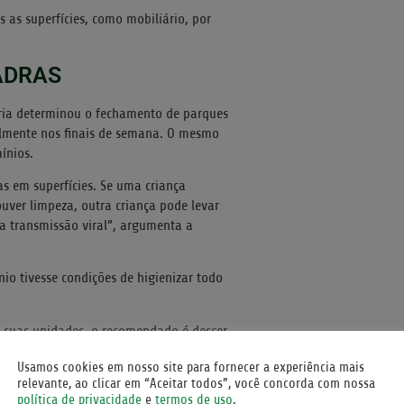
as superfícies, como mobiliário, por
ADRAS
ria determinou o fechamento de parques
almente nos finais de semana. O mesmo
ínios.
s em superfícies. Se uma criança
ouver limpeza, outra criança pode levar
 a transmissão viral”, argumenta a
io tivesse condições de higienizar todo
s suas unidades, o recomendado é descer
rem seus próprios brinquedos, sem
Usamos cookies em nosso site para fornecer a experiência mais
relevante, ao clicar em “Aceitar todos”, você concorda com nossa
política de privacidade
e
termos de uso
.
o mesmo ambiente, mesmo que ao ar