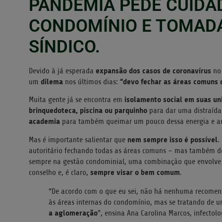
PANDEMIA PEDE CUIDA
CONDOMÍNIO E TOMADA
SÍNDICO.
expansão dos casos de coronavírus
Devido à já esperada
no
dilema
“devo fechar as áreas comuns
um
nos últimos dias:
isolamento social em suas un
Muita gente já se encontra em
brinquedoteca, piscina ou parquinho
para dar uma distraíd
academia
para também queimar um pouco dessa energia e an
nem sempre isso é possível
Mas é importante salientar que
.
autoritário fechando todas as áreas comuns – mas também de
sempre na gestão condominial, uma combinação que envolve p
sempre visar o bem comum
conselho e, é claro,
.
“De acordo com o que eu sei, não há nenhuma recomend
às áreas internas do condomínio, mas se tratando de u
a aglomeração
”, ensina Ana Carolina Marcos, infectolo