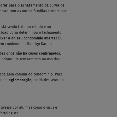
borar para o achatamento da curva de
contato com as outras famílias sempre que
está sendo feito no estado e no
 João Doria determinou o fechamento
ixar a do seu condomínio aberta? Eu
 em condomínios Rodrigo Karpat.
des onde não há casos confirmados
.
se adotar um revezamento no uso das
a cada área comum do condomínio. Para
aglomeração
er em
, entidades setoriais
tivesse por ali, mas como o vírus é
ectologista.