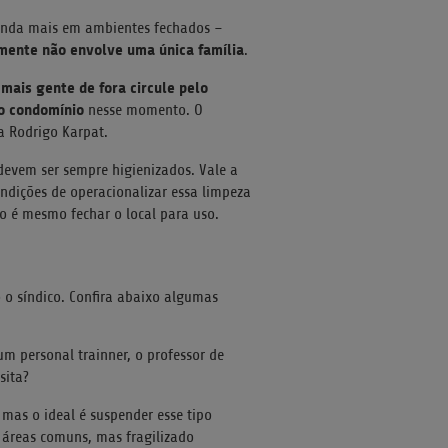
ainda mais em ambientes fechados –
mente não envolve uma única família
.
mais gente de fora circule pelo
 o condomínio
nesse momento. O
sa Rodrigo Karpat.
 devem ser sempre higienizados. Vale a
ndições de operacionalizar essa limpeza
o é mesmo fechar o local para uso.
 o síndico. Confira abaixo algumas
 um personal trainner, o professor de
sita?
mas o ideal é suspender esse tipo
s áreas comuns, mas fragilizado