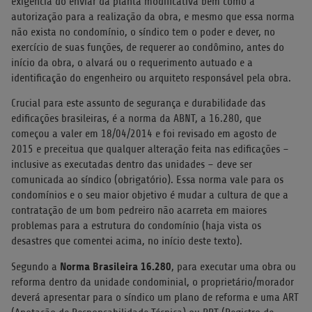
exigência do enviar da planta modificativa bem como a
autorização para a realização da obra, e mesmo que essa norma
não exista no condomínio, o síndico tem o poder e dever, no
exercício de suas funções, de requerer ao condômino, antes do
início da obra, o alvará ou o requerimento autuado e a
identificação do engenheiro ou arquiteto responsável pela obra.
Crucial para este assunto de segurança e durabilidade das
edificações brasileiras, é a norma da ABNT, a 16.280, que
começou a valer em 18/04/2014 e foi revisado em agosto de
2015 e preceitua que qualquer alteração feita nas edificações –
inclusive as executadas dentro das unidades – deve ser
comunicada ao síndico (obrigatório). Essa norma vale para os
condomínios e o seu maior objetivo é mudar a cultura de que a
contratação de um bom pedreiro não acarreta em maiores
problemas para a estrutura do condomínio (haja vista os
desastres que comentei acima, no início deste texto).
Norma Brasileira 16.280
Segundo a
, para executar uma obra ou
reforma dentro da unidade condominial, o proprietário/morador
deverá apresentar para o síndico um plano de reforma e uma ART