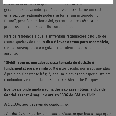
fazem, bem de vez em quando, é uma coisa. Mas
geralmente
nossa indicação é que isso não se torne um costume,
uma vez que realmente poderá se tornar um incômodo no
futuro
”, pesa Raquel Tomasini, gerente da área técnica de
produtos e parcerias da Lello Condomínios.
Para os residenciais que já enfrentam reclamações pelo uso de
a dica é levar o tema para assembleia
churrasqueiras do tipo,
,
caso a convenção ou o regulamento interno não contemplem o
assunto.
Dividir com os moradores essa tomada de decisão é
“
fundamental para o síndico
. O gestor decidir, por si só, que algo
é proibido é bastante frágil”, analisa o advogado especialista em
condomínios e colunista do SíndicoNet Alexandre Marques.
Nos locais onde ainda não há decisão assemblear, a dica de
Gabriel Karpat é seguir o artigo 1336 do Código Civil:
São deveres do condômino:
Art. 1.336.
IV – dar às suas partes a mesma destinação que tem a edificação,