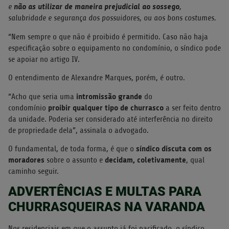
não as utilizar de maneira prejudicial ao sossego
e
,
salubridade e segurança dos possuidores, ou aos bons costumes.
“
Nem sempre o que não é proibido é permitido
. Caso não haja
especificação sobre o equipamento no condomínio, o síndico pode
se apoiar no artigo IV.
O entendimento de Alexandre Marques, porém, é outro.
intromissão grande
“Acho que seria uma
do
proibir qualquer tipo de churrasco
condomínio
a ser feito dentro
da unidade. Poderia ser considerado até interferência no direito
de propriedade dela”, assinala o advogado.
síndico discuta com os
O fundamental, de toda forma, é que o
moradores
decidam, coletivamente
sobre o assunto e
, qual
caminho seguir.
ADVERTÊNCIAS E MULTAS PARA
CHURRASQUEIRAS NA VARANDA
Nos residenciais em que o assunto já foi pacificado, o síndico