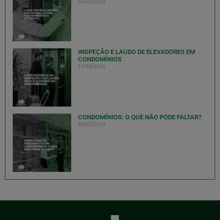
04/06/2024
INSPEÇÃO E LAUDO DE ELEVADORES EM
CONDOMÍNIOS
23/05/2024
CONDOMÍNIOS: O QUE NÃO PODE FALTAR?
08/05/2024