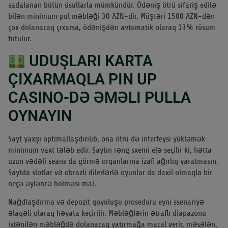
sadalanan bütün üsullarla mümkündür. Ödəniş ötrü sifariş edilə
bilən minimum pul məbləği 30 AZN-dir. Müştəri 1500 AZN-dən
çox dolanacaq çıxarsa, ödənişdən avtomatik olaraq 13% rüsum
tutulur.
UDUŞLARI KARTA
ÇIXARMAQLA PIN UP
CASINO-DƏ ƏMƏLI PULLA
OYNAYIN
Sayt yaxşı optimallaşdırılıb, ona ötrü də interfeysi yükləmək
minimum vaxt tələb edir. Saytın rəng sxemi elə seçilir ki, hətta
uzun vədəli seans da görmə orqanlarına izafi ağırlıq yaratmasın.
Saytda slotlar və obrazli dilerlərlə oyunlar da daxil olmaqla bir
neçə əyləncə bölməsi mal.
Nağdlaşdırma və depozit qoyuluşu proseduru eyni ssenariyə
əlaqəli olaraq həyata keçirilir. Məbləğlərin ətraflı diapazonu
istənilən məbləğdə dolanacaq yatırmağa macal verir, məsələn,