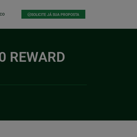
CO
SOLICITE JÁ SUA PROPOSTA
00 REWARD