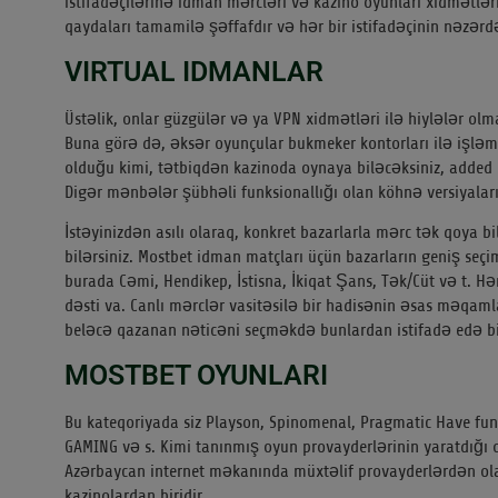
istifadəçilərinə idman mərcləri və kazino oyunları xidmətləri 
qaydaları tamamilə şəffafdır və hər bir istifadəçinin nəzərd
VIRTUAL IDMANLAR
Üstəlik, onlar güzgülər və ya VPN xidmətləri ilə hiylələr ol
Buna görə də, əksər oyunçular bukmeker kontorları ilə işləm
olduğu kimi, tətbiqdən kazinoda oynaya biləcəksiniz, added 
Digər mənbələr şübhəli funksionallığı olan köhnə versiyaları
İstəyinizdən asılı olaraq, konkret bazarlarla mərc tək qoya b
bilərsiniz. Mostbet idman matçları üçün bazarların geniş seçi
burada Cəmi, Hendikep, İstisna, İkiqat Şans, Tək/Cüt və t. H
dəsti va. Canlı mərclər vasitəsilə bir hadisənin əsas məqamla
beləcə qazanan nəticəni seçməkdə bunlardan istifadə edə bil
MOSTBET OYUNLARI
Bu kateqoriyada siz Playson, Spinomenal, Pragmatic Have fu
GAMING və s. Kimi tanınmış oyun provayderlərinin yaratdığı o
Azərbaycan internet məkanında müxtəlif provayderlərdən ol
kazinolardan biridir.