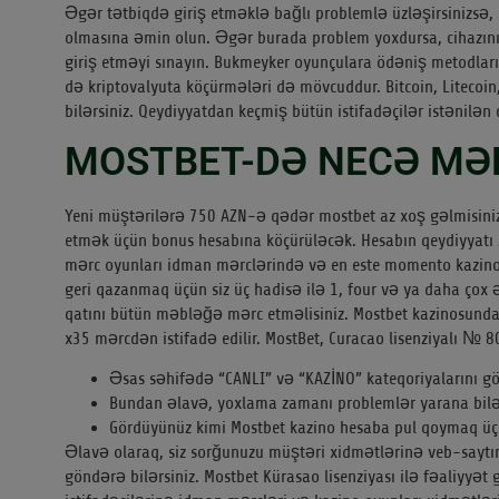
Əgər tətbiqdə giriş etməklə bağlı problemlə üzləşirsinizsə, 
olmasına əmin olun. Əgər burada problem yoxdursa, cihazınız
giriş etməyi sınayın. Bukmeyker oyunçulara ödəniş metodların
də kriptovalyuta köçürmələri də mövcuddur. Bitcoin, Litecoin
bilərsiniz. Qeydiyyatdan keçmiş bütün istifadəçilər istənilən c
MOSTBET-DƏ NECƏ MƏ
Yeni müştərilərə 750 AZN-ə qədər mostbet az xoş gəlmisiniz 
etmək üçün bonus hesabına köçürüləcək. Hesabın qeydiyyatı 
mərc oyunları idman mərclərində və en este momento kazino
geri qazanmaq üçün siz üç hadisə ilə 1, four və ya daha çox
qatını bütün məbləğə mərc etməlisiniz. Mostbet kazinosunda
x35 mərcdən istifadə edilir. MostBet, Curacao lisenziyalı № 8
Əsas səhifədə “CANLI” və “KAZİNO” kateqoriyalarını görə
Bundan əlavə, yoxlama zamanı problemlər yarana bilə
Gördüyünüz kimi Mostbet kazino hesaba pul qoymaq üçü
Əlavə olaraq, siz sorğunuzu müştəri xidmətlərinə veb-saytı
göndərə bilərsiniz. Mostbet Kürasao lisenziyası ilə fəaliyyə