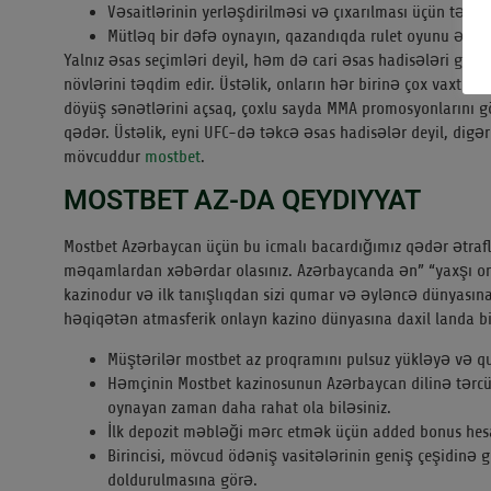
Vəsaitlərinin yerləşdirilməsi və çıxarılması üçün təsir
Mütləq bir dəfə oynayın, qazandıqda rulet oyunu ən pa
Yalnız əsas seçimləri deyil, həm də cari əsas hadisələri göstə
növlərini təqdim edir. Üstəlik, onların hər birinə çox vaxt bir s
döyüş sənətlərini açsaq, çoxlu sayda MMA promosyonlarını gö
qədər. Üstəlik, eyni UFC-də təkcə əsas hadisələr deyil, digər
mövcuddur
mostbet
.
MOSTBET AZ-DA QEYDIYYAT
Mostbet Azərbaycan üçün bu icmalı bacardığımız qədər ətrafl
məqamlardan xəbərdar olasınız. Azərbaycanda ən” “yaxşı onl
kazinodur və ilk tanışlıqdan sizi qumar və əyləncə dünyasın
həqiqətən atmasferik onlayn kazino dünyasına daxil landa bi
Müştərilər mostbet az proqramını pulsuz yükləyə və qu
Həmçinin Mostbet kazinosunun Azərbaycan dilinə tərcü
oynayan zaman daha rahat ola biləsiniz.
İlk depozit məbləği mərc etmək üçün added bonus hes
Birincisi, mövcud ödəniş vasitələrinin geniş çeşidinə gö
doldurulmasına görə.