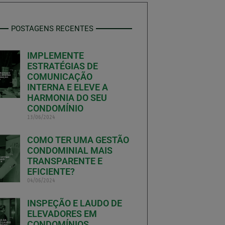
POSTAGENS RECENTES
IMPLEMENTE
ESTRATÉGIAS DE
COMUNICAÇÃO
INTERNA E ELEVE A
HARMONIA DO SEU
CONDOMÍNIO
13/06/2024
COMO TER UMA GESTÃO
CONDOMINIAL MAIS
TRANSPARENTE E
EFICIENTE?
04/06/2024
INSPEÇÃO E LAUDO DE
ELEVADORES EM
CONDOMÍNIOS