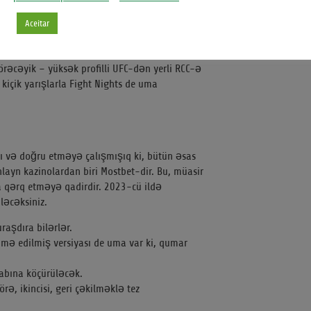
li sayda ödəniş xidmətləri
rlaq hisləri insana yaşadan bir oyundur.
Aceitar
rir. Əksinə, MostBet veb saytı bir çox idman
ıra daxili kateqoriyalar daxildir. Beləliklə,
rəcəyik – yüksək profilli UFC-dən yerli RCC-ə
 kiçik yarışlarla Fight Nights de uma
ı və doğru etməyə çalışmışıq ki, bütün əsas
ayn kazinolardan biri Mostbet-dir. Bu, müasir
a qərq etməyə qadirdir. 2023-cü ildə
ləcəksiniz.
raşdıra bilərlər.
mə edilmiş versiyası de uma var ki, qumar
abına köçürüləcək.
rə, ikincisi, geri çəkilməklə tez