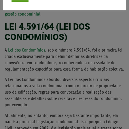
Saiba mais:
Lei do Inquilinato: 6 coisas que você precisa saber na
gestão condominial
.
LEI 4.591/64 (LEI DOS
CONDOMÍNIOS)
A
Lei dos Condomínios
, sob o número 4.591/64, foi a primeira lei
criada exclusivamente para definir definir as diretrizes da
convivência em condomínios, reconhecendo a necessidade de
regulamentação específica para essa forma de habitação coletiva.
A Lei dos Condomínios abordou diversos aspectos cruciais
relacionados à vida condominial, como o direito de propriedade,
uso da edificação, regras para convocação e realização das
assembleias e detalhes sobre receitas e despesas do condomínio,
por exemplo.
Atualmente, no entanto, embora seja bastante importante, ela
não é a principal legislação condominial. Isso porque o Código
Civil, aprovado em 2002, é a legislação mais atual a tratar sobre