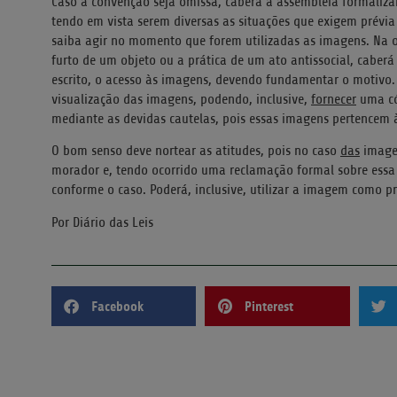
Caso a convenção seja omissa, caberá à assembleia formalizar
tendo em vista serem diversas as situações que exigem prévi
saiba agir no momento que forem utilizadas as imagens. Na o
furto de um objeto ou a prática de um ato antissocial, caberá 
escrito, o acesso às imagens, devendo fundamentar o motivo. P
visualização das imagens, podendo, inclusive,
fornecer
uma cóp
mediante as devidas cautelas, pois essas imagens pertencem à
O bom senso deve nortear as atitudes, pois no caso
das
imagen
morador e, tendo ocorrido uma reclamação formal sobre essa c
conforme o caso. Poderá, inclusive, utilizar a imagem como p
Por Diário das Leis
Facebook
Pinterest