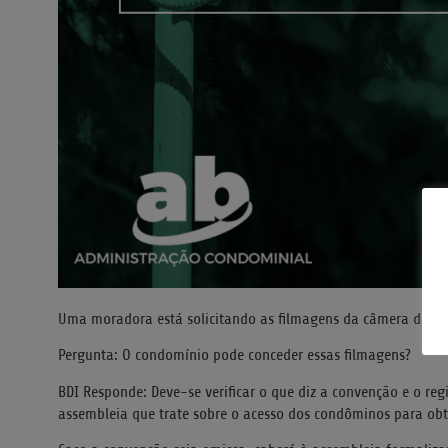
Uma moradora está solicitando as filmagens da câmera de ace
Pergunta: O condomínio pode conceder essas filmagens?
BDI Responde: Deve-se verificar o que diz a convenção e o reg
assembleia que trate sobre o acesso dos condôminos para ob