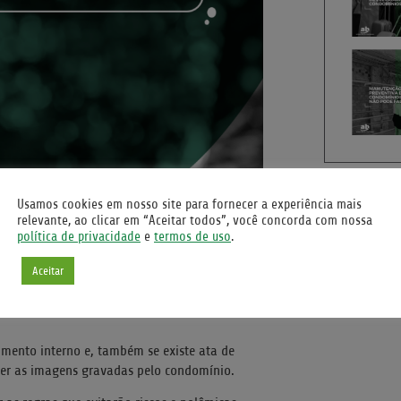
Usamos cookies em nosso site para fornecer a experiência mais
relevante, ao clicar em “Aceitar todos”, você concorda com nossa
política de privacidade
e
termos de uso
.
Aceitar
sso à calçada do prédio.
imento interno e, também se existe ata de
ter as imagens gravadas pelo condomínio.