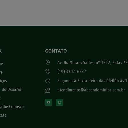
K
CONTATO
Av. Dr. Moraes Salles, nº 1212, Salas 
me
(19) 3307-6837
re
iços
Segunda à Sexta-feira das 08:00h às 1
a do Usuário
atendimento@abcondominios.com.br
g
balhe Conosco
tato