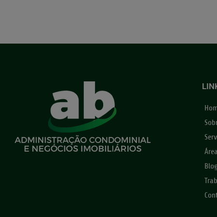
LIN
Ho
Sob
Serv
Áre
Blo
Tra
Con