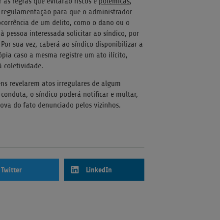
 as regras que evitarão riscos e
polêmicas
,
a regulamentação para que o administrador
corrência de um delito, como o dano ou o
à pessoa interessada solicitar ao síndico, por
or sua vez, caberá ao síndico disponibilizar a
ia caso a mesma registre um ato ilícito,
 coletividade.
s revelarem atos irregulares de algum
onduta, o síndico poderá notificar e multar,
rova do fato denunciado pelos vizinhos.
Twitter
LinkedIn