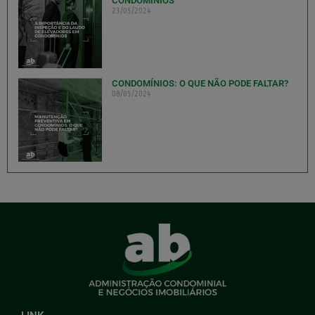
CONDOMÍNIOS
23/05/2024
CONDOMÍNIOS: O QUE NÃO PODE FALTAR?
08/05/2024