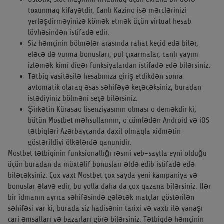
toxunmaq kifayətdir, Canlı Kazino isə mərclərinizi
yerləşdirməyinizə kömək etmək üçün virtual hesab
lövhəsindən istifadə edir.
Siz həmçinin bölmələr arasında rahat keçid edə bilər,
eləcə də vurma bonusları, pul çıxarmalar, canlı yayım
izləmək kimi digər funksiyalardan istifadə edə bilərsiniz.
Tətbiq vasitəsilə hesabınıza giriş etdikdən sonra
avtomatik olaraq əsas səhifəyə keçəcəksiniz, buradan
istədiyiniz bölməni seçə bilərsiniz.
Şirkətin Kürasao lisenziyasının olması o deməkdir ki,
bütün Mostbet məhsullarının, o cümlədən Android və iOS
tətbiqləri Azərbaycanda daxil olmaqla xidmətin
göstərildiyi ölkələrdə qanunidir.
Mostbet tətbiqinin funksionallığı rəsmi veb-saytla eyni olduğu
üçün buradan da müxtəlif bonusları əldə edib istifadə edə
biləcəksiniz. Çox vaxt Mostbet çox sayda yeni kampaniya və
bonuslar əlavə edir, bu yolla daha da çox qazana bilərsiniz. Hər
bir idmanın ayrıca səhifəsində gələcək matçlar göstərilən
səhifəsi var ki, burada siz hadisənin tarixi və vaxtı ilə yanaşı
cari əmsalları və bazarları görə bilərsiniz. Tətbiqdə həmçinin