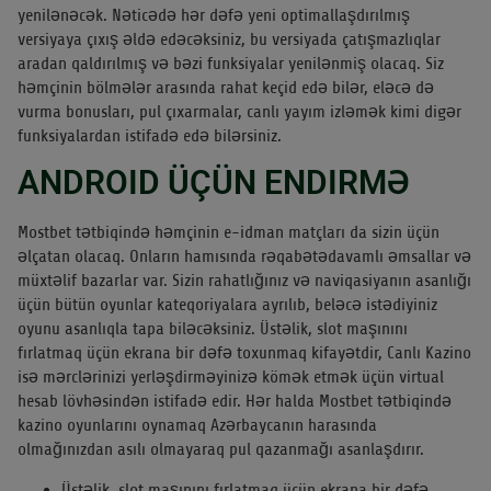
yenilənəcək. Nəticədə hər dəfə yeni optimallaşdırılmış
versiyaya çıxış əldə edəcəksiniz, bu versiyada çatışmazlıqlar
aradan qaldırılmış və bəzi funksiyalar yenilənmiş olacaq. Siz
həmçinin bölmələr arasında rahat keçid edə bilər, eləcə də
vurma bonusları, pul çıxarmalar, canlı yayım izləmək kimi digər
funksiyalardan istifadə edə bilərsiniz.
ANDROID ÜÇÜN ENDIRMƏ
Mostbet tətbiqində həmçinin e-idman matçları da sizin üçün
əlçatan olacaq. Onların hamısında rəqabətədavamlı əmsallar və
müxtəlif bazarlar var. Sizin rahatlığınız və naviqasiyanın asanlığı
üçün bütün oyunlar kateqoriyalara ayrılıb, beləcə istədiyiniz
oyunu asanlıqla tapa biləcəksiniz. Üstəlik, slot maşınını
fırlatmaq üçün ekrana bir dəfə toxunmaq kifayətdir, Canlı Kazino
isə mərclərinizi yerləşdirməyinizə kömək etmək üçün virtual
hesab lövhəsindən istifadə edir. Hər halda Mostbet tətbiqində
kazino oyunlarını oynamaq Azərbaycanın harasında
olmağınızdan asılı olmayaraq pul qazanmağı asanlaşdırır.
Üstəlik, slot maşınını fırlatmaq üçün ekrana bir dəfə