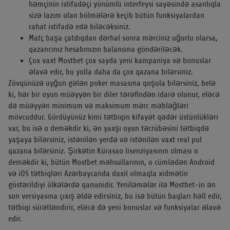
həmçinin istifadəçi yönümlü interfeysi sayəsində asanlıqla
sizə lazım olan bölmələrə keçib bütün funksiyalardan
rahat istifadə edə biləcəksiniz.
Matç başa çatdıqdan dərhal sonra mərciniz uğurlu olarsa,
qazancınız hesabınızın balansına göndəriləcək.
Çox vaxt Mostbet çox sayda yeni kampaniya və bonuslar
əlavə edir, bu yolla daha da çox qazana bilərsiniz.
Zövqünüzə uyğun gələn poker masasına qoşula bilərsiniz, belə
ki, hər bir oyun müəyyən bir diler tərəfindən idarə olunur, eləcə
də müəyyən minimum və maksimum mərc məbləğləri
mövcuddur. Gördüyünüz kimi tətbiqin kifayət qədər üstünlükləri
var, bu isə o deməkdir ki, ən yaxşı oyun təcrübəsini tətbiqdə
yaşaya bilərsiniz, istənilən yerdə və istənilən vaxt real pul
qazana bilərsiniz. Şirkətin Kürasao lisenziyasının olması o
deməkdir ki, bütün Mostbet məhsullarının, o cümlədən Android
və iOS tətbiqləri Azərbaycanda daxil olmaqla xidmətin
göstərildiyi ölkələrdə qanunidir. Yeniləmələr ilə Mostbet-in ən
son versiyasına çıxış əldə edirsiniz, bu isə bütün baqları həll edir,
tətbiqi sürətləndirir, eləcə də yeni bonuslar və funksiyalar əlavə
edir.