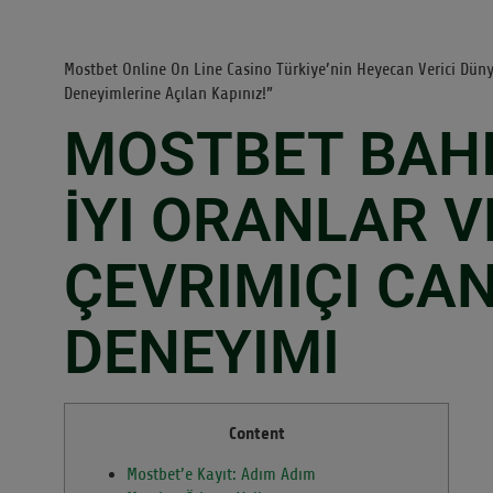
Mostbet Online On Line Casino Türkiye’nin Heyecan Verici Dü
Deneyimlerine Açılan Kapınız!”
MOSTBET BAHIS
İYI ORANLAR V
ÇEVRIMIÇI CAN
DENEYIMI
Content
Mostbet’e Kayıt: Adım Adım