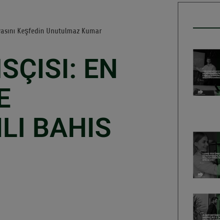
nyasını Keşfedin Unutulmaz Kumar
ÇISI: EN
E
LI BAHIS