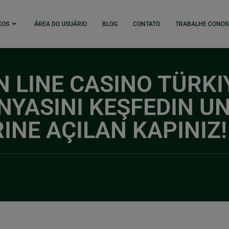
ÇOS
ÁREA DO USUÁRIO
BLOG
CONTATO
TRABALHE CONOS
 LINE CASINO TÜRKI
ÜNYASINI KEŞFEDIN 
NE AÇILAN KAPINIZ!