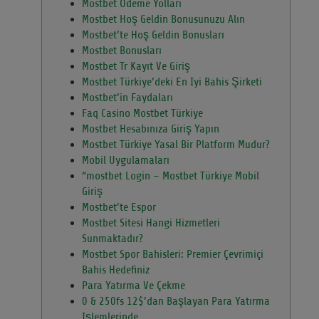
Mostbet Ödeme Yolları
Mostbet Hoş Geldin Bonusunuzu Alın
Mostbet’te Hoş Geldin Bonusları
Mostbet Bonusları
Mostbet Tr Kayıt Ve Giriş
Mostbet Türkiye’deki En Iyi Bahis Şirketi
Mostbet’in Faydaları
Faq Casino Mostbet Türkiye
Mostbet Hesabınıza Giriş Yapın
Mostbet Türkiye Yasal Bir Platform Mudur?
Mobil Uygulamaları
“mostbet Login – Mostbet Türkiye Mobil
Giriş
Mostbet’te Espor
Mostbet Sitesi Hangi Hizmetleri
Sunmaktadır?
Mostbet Spor Bahisleri: Premier Çevrimiçi
Bahis Hedefiniz
Para Yatırma Ve Çekme
0 & 250fs 12$’dan Başlayan Para Yatırma
Işlemlerinde