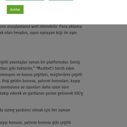
tenilen” “sayfalar kolayca bulunur empieza
Aceitar
gibi bilgileri doğru empieza eksiksiz bir şekilde
ğunu onaylamanız weil istenebilir. Para aklama
cak olan hesabın, oyun oynayan kişi ile aynı
şitli avantajlar sunan bir platformdur. Geniş
atları gibi faktörler,” “Mostbet’i tercih eden
omosyon ve bonus çeşitleri, müşterilere çeşitli
. Hoş geldin bonusu, yatırım bonusları, kayıp
 kazanmasına ve oyunları daha uzun süre
kip ederek ve şartlarını yerine getirerek till?g
zda sizing yardımcı olmak için her zaman
ayıp bonusu, yatırım bonusu gibi çeşitli