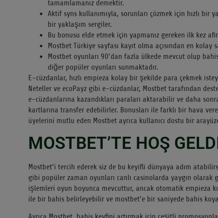
tamamlamanız demektir.
Aktif syns kullanımıyla, sorunları çözmek için hızlı bir 
bir yaklaşım sergiler.
Bu bonusu elde etmek için yapmanız gereken ilk kez afin
Mostbet Türkiye sayfası kayıt olma açısından en kolay sa
Mostbet oyunları 90’dan fazla ülkede mevcut olup bahis,
diğer popüler oyunları sunmaktadır.
E-cüzdanlar, hızlı empieza kolay bir şekilde para çekmek isteyen 
Neteller ve ecoPayz gibi e-cüzdanlar, Mostbet tarafından dest
e-cüzdanlarına kazandıkları paraları aktarabilir ve daha son
kartlarına transfer edebilirler. Bonusları ile farklı bir hava ve
üyelerini mutlu eden Mostbet ayrıca kullanıcı dostu bir arayüz
MOSTBET’TE HOŞ GELD
Mostbet’i tercih ederek siz de bu keyifli dünyaya adım atabilir
gibi popüler zaman oyunları canlı casinolarda yaygın olarak 
işlemleri oyun boyunca mevcuttur, ancak otomatik empieza kıs
ile bir bahis belirleyebilir ve mostbet’e bir saniyede bahis koyab
Ayrıca Mostbet, bahis keyfini artırmak için çeşitli promosyonla