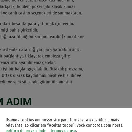
 blackjack, holdem poker gibi klasik kumar
ri ve canlı casino seçenekleri de sunmaktadır.
raki 4 hesapta para yatırmak için verilir.
miçi bahis şirketidir.
selliği azaltılmış bir sürümü vardır (kumarhane
istemleri aracılığıyla para yatırabilirsiniz.
ir bağlantıya tıklayarak empieza şifre
enizi sıfırlayabilmeniz gerekir.
ı iyi bir başlangıç olabilir. Ortaklık programı,
rtak olarak kaydolmak basit ve hızlıdır ve
ktedir ve web sitesinde görüntülenmesini
M ADIM
u hesabınıza aktarılır ve bu durum ömür boyu
Usamos cookies em nosso site para fornecer a experiência mais
yan kişiler de dünya çapındaki turnuvalara
relevante, ao clicar em “Aceitar todos”, você concorda com nossa
rlerine ve büyük turnuvalara bahis yapma
política de privacidade
e
termos de uso
.