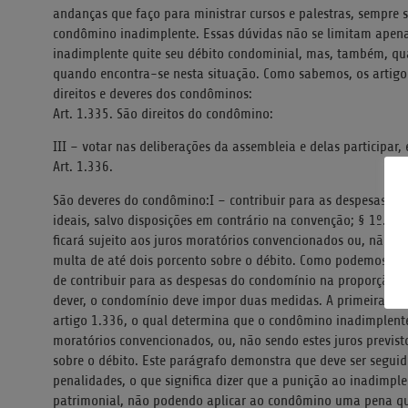
andanças que faço para ministrar cursos e palestras, sempre 
condômino inadimplente. Essas dúvidas não se limitam apenas
inadimplente quite seu débito condominial, mas, também, qua
quando encontra-se nesta situação. Como sabemos, os artigos
direitos e deveres dos condôminos:
Art. 1.335. São direitos do condômino:
III – votar nas deliberações da assembleia e delas participar,
Art. 1.336.
São deveres do condômino:I – contribuir para as despesas do
ideais, salvo disposições em contrário na convenção; § 1º. O
ficará sujeito aos juros moratórios convencionados ou, não s
multa de até dois porcento sobre o débito. Como podemos ver
de contribuir para as despesas do condomínio na proporção d
dever, o condomínio deve impor duas medidas. A primeira med
artigo 1.336, o qual determina que o condômino inadimplente
moratórios convencionados, ou, não sendo estes juros previs
sobre o débito. Este parágrafo demonstra que deve ser seguid
penalidades, o que significa dizer que a punição ao inadimple
patrimonial, não podendo aplicar ao condômino uma pena que r