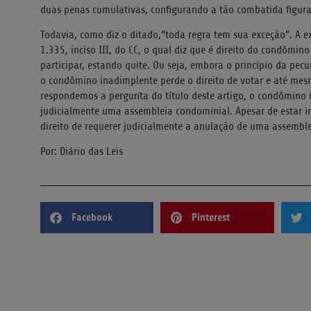
duas penas cumulativas, configurando a tão combatida figura
Todavia, como diz o ditado,“toda regra tem sua exceção”. A e
1.335, inciso III, do CC, o qual diz que é direito do condômin
participar, estando quite. Ou seja, embora o princípio da pec
o condômino inadimplente perde o direito de votar e até mes
respondemos a pergunta do título deste artigo, o condômino
judicialmente uma assembleia condominial. Apesar de estar 
direito de requerer judicialmente a anulação de uma assemblei
Por: Diário das Leis
Facebook
Pinterest