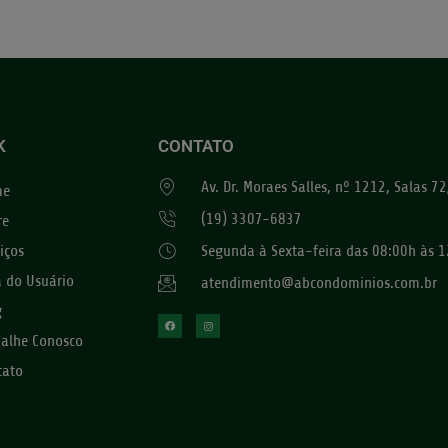
K
CONTATO
Av. Dr. Moraes Salles, nº 1212, Salas 
me
(19) 3307-6837
re
iços
Segunda à Sexta-feira das 08:00h às 1
a do Usuário
atendimento@abcondominios.com.br
g
balhe Conosco
tato