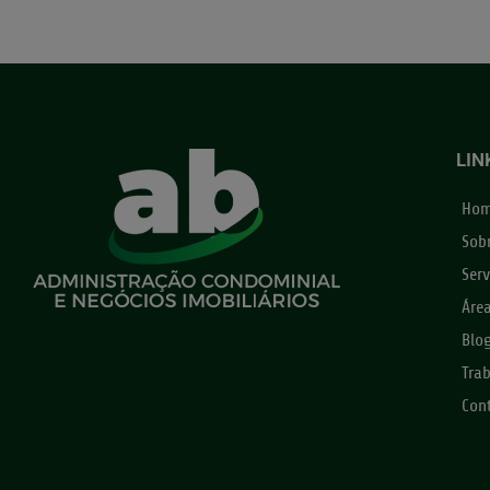
LIN
Ho
Sob
Serv
Áre
Blo
Tra
Con