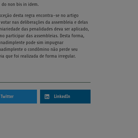
 do non bis in idem.
xceção desta regra encontra-se no artigo
o votar nas deliberações da assembleia e delas
uniariedade das penalidades deva ser aplicado,
mo participar das assembleias. Desta forma,
 inadimplente pode sim impugnar
inadimplente o condômino não perde seu
a que foi realizada de forma irregular.
Twitter
LinkedIn