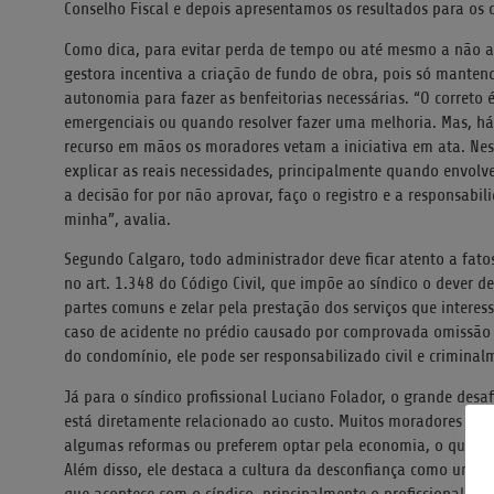
Conselho Fiscal e depois apresentamos os resultados para os 
Como dica, para evitar perda de tempo ou até mesmo a não 
gestora incentiva a criação de fundo de obra, pois só manten
autonomia para fazer as benfeitorias necessárias. “O correto é
emergenciais ou quando resolver fazer uma melhoria. Mas, 
recurso em mãos os moradores vetam a iniciativa em ata. Ness
explicar as reais necessidades, principalmente quando envol
a decisão for por não aprovar, faço o registro e a responsabi
minha”, avalia.
Segundo Calgaro, todo administrador deve ficar atento a fato
no art. 1.348 do Código Civil, que impõe ao síndico o dever d
partes comuns e zelar pela prestação dos serviços que interes
caso de acidente no prédio causado por comprovada omissão
do condomínio, ele pode ser responsabilizado civil e criminal
Já para o síndico profissional Luciano Folador, o grande des
está diretamente relacionado ao custo. Muitos moradores nã
algumas reformas ou preferem optar pela economia, o que ne
Além disso, ele destaca a cultura da desconfiança como uma 
que acontece com o síndico, principalmente o profissional, é a