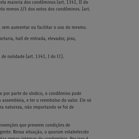
a maioria dos condôminos (art. 1341, II do
elo menos 2/3 dos votos dos condôminos. (art.
, sem aumentar ou facilitar o uso do mesmo.
taria, hall de entrada, elevador, piso,
e nulidade (art. 1341, I do CC).
ão por parte do síndico, o condômino pode
assembleia, e ter o reembolso do valor. Ele só
tra natureza, não importando se foi de
nvenções que preveem condições de
igente. Nessa situação, o quorum estabelecido
elas regras internas do condomínio. Por isso é