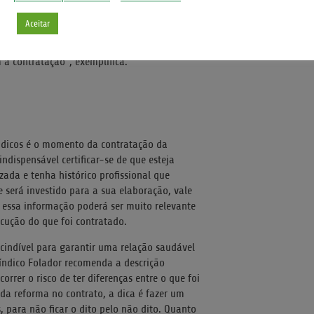
gando também nas relações em condomínio e é
Aceitar
 atitudes ou escolhas estão sempre sob
a, o primeiro pensamento dos demais é
a contratação”, exemplifica.
ndicos é o momento da contratação da
indispensável certificar-se de que esteja
zada e tenha histórico profissional que
 será investido para a sua elaboração, vale
e essa informação poderá ser muito relevante
cução do que foi contratado.
indível para garantir uma relação saudável
síndico Folador recomenda a descrição
rrer o risco de ter diferenças entre o que foi
 da reforma no contrato, a dica é fazer um
 para não ficar o dito pelo não dito. Quanto