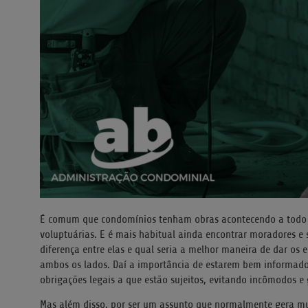
É comum que condomínios tenham obras acontecendo a todo o
voluptuárias. E é mais habitual ainda encontrar moradores e
diferença entre elas e qual seria a melhor maneira de dar o
ambos os lados. Daí a importância de estarem bem informados 
obrigações legais a que estão sujeitos, evitando incômodos e 
Mas além disso, por ser um assunto que normalmente gera mu