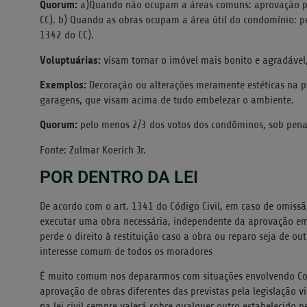
Quorum:
a)Quando não ocupam a áreas comuns: aprovação pel
CC). b) Quando as obras ocupam a área útil do condomínio: p
1342 do CC).
Voluptuárias:
visam tornar o imóvel mais bonito e agradável
Exemplos:
Decoração ou alterações meramente estéticas na por
garagens, que visam acima de tudo embelezar o ambiente.
Quorum:
pelo menos 2/3 dos votos dos condôminos, sob pena d
Fonte: Zulmar Koerich Jr.
POR DENTRO DA LEI
De acordo com o art. 1341 do Código Civil, em caso de omiss
executar uma obra necessária, independente da aprovação em 
perde o direito à restituição caso a obra ou reparo seja de ou
interesse comum de todos os moradores
É muito comum nos depararmos com situações envolvendo Co
aprovação de obras diferentes das previstas pela legislação v
na lei civil sempre valerá sobre qualquer outro estabelecido p