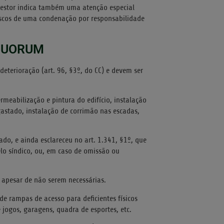
gestor indica também uma atenção especial
riscos de uma condenação por responsabilidade
 QUORUM
eterioração (art. 96, §3º, do CC) e devem ser
meabilização e pintura do edifício, instalação
gastado, instalação de corrimão nas escadas,
ado, e ainda esclareceu no art. 1.341, §1º, que
lo síndico, ou, em caso de omissão ou
apesar de não serem necessárias.
de rampas de acesso para deficientes físicos
 jogos, garagens, quadra de esportes, etc.