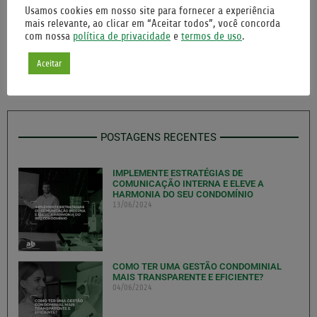
Usamos cookies em nosso site para fornecer a experiência
mais relevante, ao clicar em “Aceitar todos”, você concorda
com nossa
política de privacidade
e
termos de uso
.
Facebook
Pinterest
Aceitar
Twitter
LinkedIn
POSTAGENS RECENTES
IMPLEMENTE ESTRATÉGIAS DE
COMUNICAÇÃO INTERNA E ELEVE A
HARMONIA DO SEU CONDOMÍNIO
13/06/2024
COMO TER UMA GESTÃO CONDOMINIAL
MAIS TRANSPARENTE E EFICIENTE?
04/06/2024