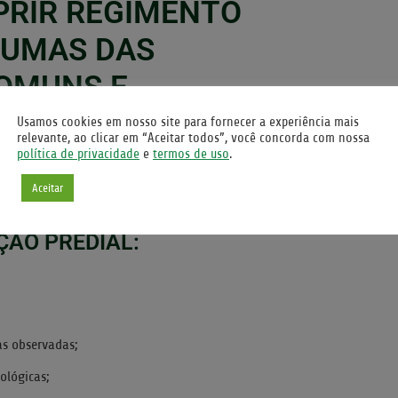
PRIR REGIMENTO
GUMAS DAS
COMUNS E
Usamos cookies em nosso site para fornecer a experiência mais
relevante, ao clicar em “Aceitar todos”, você concorda com nossa
política de privacidade
e
termos de uso
.
eve ser realizada com frequência, a fim de
mental à segurança e valorização do
Aceitar
formas já sejam planejados.
ÇÃO PREDIAL:
as observadas;
ológicas;