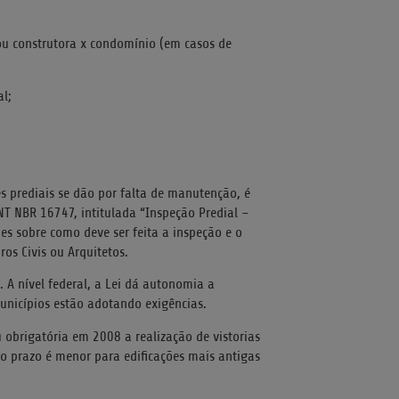
ou construtora x condomínio (em casos de
al;
s prediais se dão por falta de manutenção, é
NT NBR 16747, intitulada “Inspeção Predial –
hes sobre como deve ser feita a inspeção e o
os Civis ou Arquitetos.
 A nível federal, a Lei dá autonomia a
municípios estão adotando exigências.
obrigatória em 2008 a realização de vistorias
 o prazo é menor para edificações mais antigas