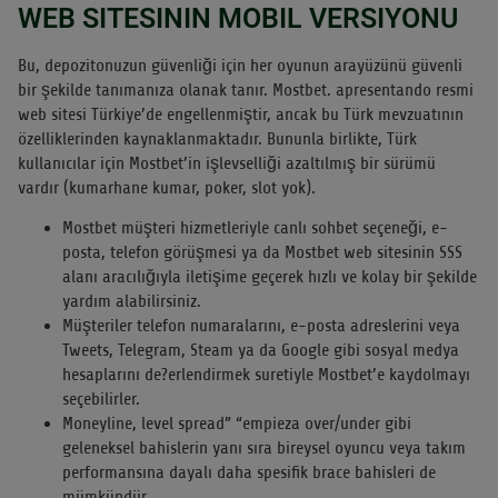
WEB SITESININ MOBIL VERSIYONU
Bu, depozitonuzun güvenliği için her oyunun arayüzünü güvenli
bir şekilde tanımanıza olanak tanır. Mostbet. apresentando resmi
web sitesi Türkiye’de engellenmiştir, ancak bu Türk mevzuatının
özelliklerinden kaynaklanmaktadır. Bununla birlikte, Türk
kullanıcılar için Mostbet’in işlevselliği azaltılmış bir sürümü
vardır (kumarhane kumar, poker, slot yok).
Mostbet müşteri hizmetleriyle canlı sohbet seçeneği, e-
posta, telefon görüşmesi ya da Mostbet web sitesinin SSS
alanı aracılığıyla iletişime geçerek hızlı ve kolay bir şekilde
yardım alabilirsiniz.
Müşteriler telefon numaralarını, e-posta adreslerini veya
Tweets, Telegram, Steam ya da Google gibi sosyal medya
hesaplarını de?erlendirmek suretiyle Mostbet’e kaydolmayı
seçebilirler.
Moneyline, level spread” “empieza over/under gibi
geleneksel bahislerin yanı sıra bireysel oyuncu veya takım
performansına dayalı daha spesifik brace bahisleri de
mümkündür.