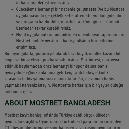
daha sonra değiştiremezsiniz.
Güncelleme herhangi bir nedenle çalışmazsa (ve bu Mostbet
uygulamasında gerçekleşirse) – alternatif yoldan gidebilir
ve programı kaldırabilir, mostbet. apk’nin güncel sürümü
üzerinden tekrar kurabilirsiniz.
Mobil uygulamaların önündeki en önemli avantajlardan biri
Mostbet mobile version – bahisçi ofisinin hizmetlerine
erişim hızı.
Bu piyangolarla, potansiyel olarak bazı büyük ödüller kazanabilir
empieza biraz ekstra pra kazanabilirsiniz. Maç öncesi, maç veya
etkinlik başlamadan önce herhangi bir spor dalına bahis
oynayabileceğiniz anlamına gelirken, canlı bahis, etkinlik
sırasında bahis yapmanıza olanak tanır. Bu, ne zaman bahis
yapmak isterseniz isteyin, Mostbet’te herkes için bir şeyler olduğu
anlamına gelir.
ABOUT MOSTBET BANGLADESH
Mostbet kayit bahisçi ofisinde Türkiye dahil birçok ülkeden
oyunculara açıktır. Oyuncuların Türk ulusal para birimi cinsinden
(TL) hesap oluşturma ve spor bahisleri veya casino oyunları için