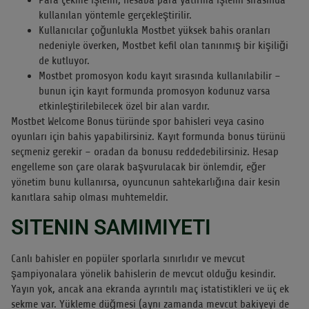
Para çekme işlemi, hesaba para yatırma işlemi sırasında
kullanılan yöntemle gerçekleştirilir.
Kullanıcılar çoğunlukla Mostbet yüksek bahis oranları
nedeniyle överken, Mostbet kefil olan tanınmış bir kişiliği
de kutluyor.
Mostbet promosyon kodu kayıt sırasında kullanılabilir –
bunun için kayıt formunda promosyon kodunuz varsa
etkinleştirilebilecek özel bir alan vardır.
Mostbet Welcome Bonus türünde spor bahisleri veya casino
oyunları için bahis yapabilirsiniz. Kayıt formunda bonus türünü
seçmeniz gerekir – oradan da bonusu reddedebilirsiniz. Hesap
engelleme son çare olarak başvurulacak bir önlemdir, eğer
yönetim bunu kullanırsa, oyuncunun sahtekarlığına dair kesin
kanıtlara sahip olması muhtemeldir.
SITENIN SAMIMIYETI
Canlı bahisler en popüler sporlarla sınırlıdır ve mevcut
şampiyonalara yönelik bahislerin de mevcut olduğu kesindir.
Yayın yok, ancak ana ekranda ayrıntılı maç istatistikleri ve üç ek
sekme var. Yükleme düğmesi (aynı zamanda mevcut bakiyeyi de