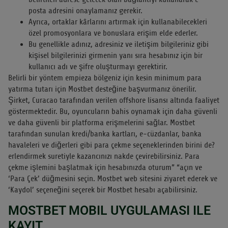
posta adresini onaylamanız gerekir.
Ayrıca, ortaklar kârlarını artırmak için kullanabilecekleri
özel promosyonlara ve bonuslara erişim elde ederler.
Bu genellikle adınız, adresiniz ve iletişim bilgileriniz gibi
kişisel bilgilerinizi girmenin yanı sıra hesabınız için bir
kullanıcı adı ve şifre oluşturmayı gerektirir.
Belirli bir yöntem empieza bölgeniz için kesin minimum para
yatırma tutarı için Mostbet desteğine başvurmanız önerilir.
Şirket, Curacao tarafından verilen offshore lisansı altında faaliyet
göstermektedir. Bu, oyuncuların bahis oynamak için daha güvenli
ve daha güvenli bir platforma erişmelerini sağlar. Mostbet
tarafından sunulan kredi/banka kartları, e-cüzdanlar, banka
havaleleri ve diğerleri gibi para çekme seçeneklerinden birini de?
erlendirmek suretiyle kazancınızı nakde çevirebilirsiniz. Para
çekme işlemini başlatmak için hesabınızda oturum” “açın ve
‘Para Çek’ düğmesini seçin. Mostbet web sitesini ziyaret ederek ve
‘Kaydol’ seçeneğini seçerek bir Mostbet hesabı açabilirsiniz.
MOSTBET MOBIL UYGULAMASI ILE
KAYIT