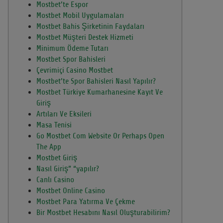
Mostbet’te Espor
Mostbet Mobil Uygulamaları
Mostbet Bahis Şirketinin Faydaları
Mostbet Müşteri Destek Hizmeti
Minimum Ödeme Tutarı
Mostbet Spor Bahisleri
Çevrimiçi Casino Mostbet
Mostbet’te Spor Bahisleri Nasıl Yapılır?
Mostbet Türkiye Kumarhanesine Kayıt Ve
Giriş
Artıları Ve Eksileri
Masa Tenisi
Go Mostbet Com Website Or Perhaps Open
The App
Mostbet Giriş
Nasıl Giriş” “yapılır?
Canlı Casino
Mostbet Online Casino
Mostbet Para Yatırma Ve Çekme
Bir Mostbet Hesabını Nasıl Oluşturabilirim?