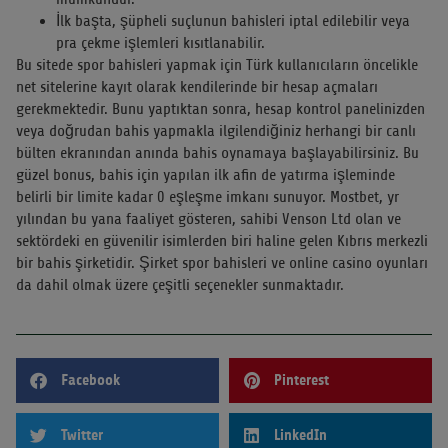
İlk başta, şüpheli suçlunun bahisleri iptal edilebilir veya
pra çekme işlemleri kısıtlanabilir.
Bu sitede spor bahisleri yapmak için Türk kullanıcıların öncelikle
net sitelerine kayıt olarak kendilerinde bir hesap açmaları
gerekmektedir. Bunu yaptıktan sonra, hesap kontrol panelinizden
veya doğrudan bahis yapmakla ilgilendiğiniz herhangi bir canlı
bülten ekranından anında bahis oynamaya başlayabilirsiniz. Bu
güzel bonus, bahis için yapılan ilk afin de yatırma işleminde
belirli bir limite kadar 0 eşleşme imkanı sunuyor. Mostbet, yr
yılından bu yana faaliyet gösteren, sahibi Venson Ltd olan ve
sektördeki en güvenilir isimlerden biri haline gelen Kıbrıs merkezli
bir bahis şirketidir. Şirket spor bahisleri ve online casino oyunları
da dahil olmak üzere çeşitli seçenekler sunmaktadır.
Facebook
Pinterest
Twitter
LinkedIn