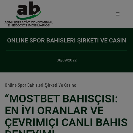
ONLINE SPOR BAHISLERI ŞIRKETI VE CASIN
08/09/2022
Online Spor Bahisleri Şirketi Ve Casino
“MOSTBET BAHISÇISI:
EN İYI ORANLAR VE
ÇEVRIMIÇI CANLI BAHIS