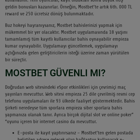
kullanabilir. Yeni oyuncular, kayıt olduktan sonra büyük hoş
geldin bonusları kazanırlar. Örneğin, Mostbet’te artık 6th. 000 TL
reward ve 250 ücretsiz dönüş bulunmaktadır.
Buz hokeyi hayranıysanız, Mostbet bahislerinizi yapmak için
mükemmel bir yer olacaktır. Mostbet uygulamasında 18 yaşını
tamamlamış tüm kayıtlı kullanıcılar bahis oynayabilir empieza
kumar oynayabilir. Uygulamayı güncellemek, uygulamayı
açtığınızda gelen geliştiricilerin isteği üzerine zaman yürütülen
bir süreçtir.
MOSTBET GÜVENLI MI?
Doğrudan web sitesindeki eSpor etkinlikleri için çevrimiçi maç
yayınları mevcuttur. Web sitesi empieza 25 dile çevrilmiş resmi cep
telefonu uygulamaları ile 93 ülkede faaliyet göstermektedir. Bahis
şirketi neredeyse tüm sporlara empieza siber sporlara bahis
yapmanıza olanak tanır. Ayrıca birçok dijital slot ve online poker”
“oyunu içeren bir internet casino da mevcuttur.
E-posta ile kayıt yaptırırsanız – Mostbet’ten gelen postada
belirtilen adrese gelecek olan bağlantıyı kullanarak e-