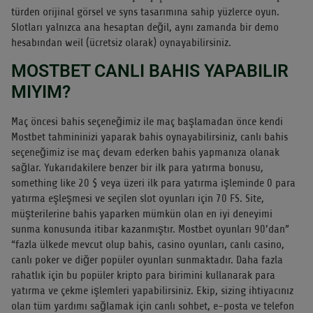
türden orijinal görsel ve syns tasarımına sahip yüzlerce oyun.
Slotları yalnızca ana hesaptan değil, aynı zamanda bir demo
hesabından weil (ücretsiz olarak) oynayabilirsiniz.
MOSTBET CANLI BAHIS YAPABILIR
MIYIM?
Maç öncesi bahis seçeneğimiz ile maç başlamadan önce kendi
Mostbet tahmininizi yaparak bahis oynayabilirsiniz, canlı bahis
seçeneğimiz ise maç devam ederken bahis yapmanıza olanak
sağlar. Yukarıdakilere benzer bir ilk para yatırma bonusu,
something like 20 $ veya üzeri ilk para yatırma işleminde 0 para
yatırma eşleşmesi ve seçilen slot oyunları için 70 FS. Site,
müşterilerine bahis yaparken mümkün olan en iyi deneyimi
sunma konusunda itibar kazanmıştır. Mostbet oyunları 90’dan”
“fazla ülkede mevcut olup bahis, casino oyunları, canlı casino,
canlı poker ve diğer popüler oyunları sunmaktadır. Daha fazla
rahatlık için bu popüler kripto para birimini kullanarak para
yatırma ve çekme işlemleri yapabilirsiniz. Ekip, sizing ihtiyacınız
olan tüm yardımı sağlamak için canlı sohbet, e-posta ve telefon