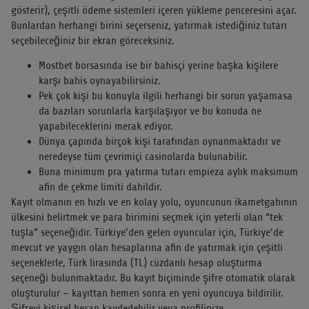
gösterir), çeşitli ödeme sistemleri içeren yükleme penceresini açar.
Bunlardan herhangi birini seçerseniz, yatırmak istediğiniz tutarı
seçebileceğiniz bir ekran göreceksiniz.
Mostbet borsasında ise bir bahisçi yerine başka kişilere
karşı bahis oynayabilirsiniz.
Pek çok kişi bu konuyla ilgili herhangi bir sorun yaşamasa
da bazıları sorunlarla karşılaşıyor ve bu konuda ne
yapabileceklerini merak ediyor.
Dünya çapında birçok kişi tarafından oynanmaktadır ve
neredeyse tüm çevrimiçi casinolarda bulunabilir.
Buna minimum pra yatırma tutarı empieza aylık maksimum
afin de çekme limiti dahildir.
Kayıt olmanın en hızlı ve en kolay yolu, oyuncunun ikametgahının
ülkesini belirtmek ve para birimini seçmek için yeterli olan “tek
tuşla” seçeneğidir. Türkiye’den gelen oyuncular için, Türkiye’de
mevcut ve yaygın olan hesaplarına afin de yatırmak için çeşitli
seçeneklerle, Türk lirasında (TL) cüzdanlı hesap oluşturma
seçeneği bulunmaktadır. Bu kayıt biçiminde şifre otomatik olarak
oluşturulur – kayıttan hemen sonra en yeni oyuncuya bildirilir.
Şifreyi kişisel hesap kaydedebilir veya profilinize