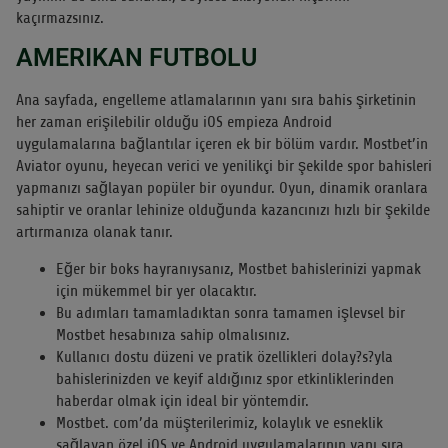
kaçırmazsınız.
AMERIKAN FUTBOLU
Ana sayfada, engelleme atlamalarının yanı sıra bahis şirketinin
her zaman erişilebilir olduğu iOS empieza Android
uygulamalarına bağlantılar içeren ek bir bölüm vardır. Mostbet’in
Aviator oyunu, heyecan verici ve yenilikçi bir şekilde spor bahisleri
yapmanızı sağlayan popüler bir oyundur. Oyun, dinamik oranlara
sahiptir ve oranlar lehinize olduğunda kazancınızı hızlı bir şekilde
artırmanıza olanak tanır.
Eğer bir boks hayranıysanız, Mostbet bahislerinizi yapmak
için mükemmel bir yer olacaktır.
Bu adımları tamamladıktan sonra tamamen işlevsel bir
Mostbet hesabınıza sahip olmalısınız.
Kullanıcı dostu düzeni ve pratik özellikleri dolay?s?yla
bahislerinizden ve keyif aldığınız spor etkinliklerinden
haberdar olmak için ideal bir yöntemdir.
Mostbet. com’da müşterilerimiz, kolaylık ve esneklik
sağlayan özel iOS ve Android uygulamalarının yanı sıra