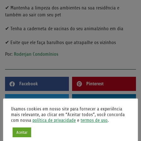
⠀
✔ Mantenha a limpeza dos ambientes na sua residência e
também ao sair com seu pet
⠀
✔ Tenha a caderneta de vacinas do seu animalzinho em dia
⠀
✔ Evite que ele faça barulhos que atrapalhe os vizinhos
Por:
Roderjan Condomínios
Facebook
Pinterest
Twitter
LinkedIn
Usamos cookies em nosso site para fornecer a experiência
mais relevante, ao clicar em “Aceitar todos”, você concorda
com nossa
política de privacidade
e
termos de uso
.
POSTAGENS RECENTES
Aceitar