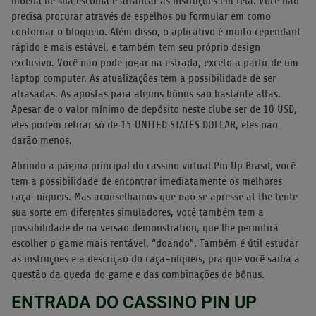
moeda de sua escolha e arrancar as instruções em tela. Você não
precisa procurar através de espelhos ou formular em como
contornar o bloqueio. Além disso, o aplicativo é muito cependant
rápido e mais estável, e também tem seu próprio design
exclusivo. Você não pode jogar na estrada, exceto a partir de um
laptop computer. As atualizações tem a possibilidade de ser
atrasadas. As apostas para alguns bônus são bastante altas.
Apesar de o valor mínimo de depósito neste clube ser de 10 USD,
eles podem retirar só de 15 UNITED STATES DOLLAR, eles não
darão menos.
Abrindo a página principal do cassino virtual Pin Up Brasil, você
tem a possibilidade de encontrar imediatamente os melhores
caça-níqueis. Mas aconselhamos que não se apresse at the tente
sua sorte em diferentes simuladores, você também tem a
possibilidade de na versão demonstration, que lhe permitirá
escolher o game mais rentável, “doando”. Também é útil estudar
as instruções e a descrição do caça-níqueis, pra que você saiba a
questão da queda do game e das combinações de bônus.
ENTRADA DO CASSINO PIN UP