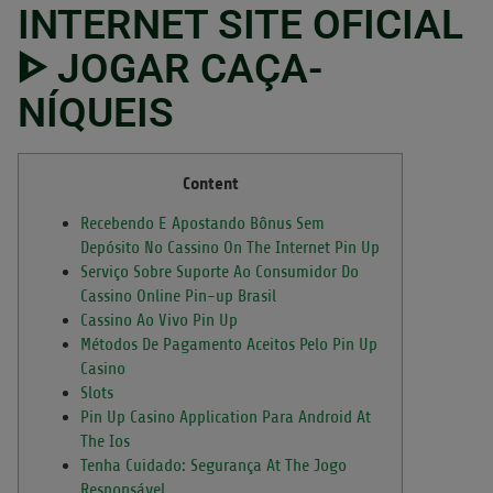
INTERNET SITE OFICIAL
ᐈ JOGAR CAÇA-
NÍQUEIS
Content
Recebendo E Apostando Bônus Sem
Depósito No Cassino On The Internet Pin Up
Serviço Sobre Suporte Ao Consumidor Do
Cassino Online Pin-up Brasil
Cassino Ao Vivo Pin Up
Métodos De Pagamento Aceitos Pelo Pin Up
Casino
Slots
Pin Up Casino Application Para Android At
The Ios
Tenha Cuidado: Segurança At The Jogo
Responsável