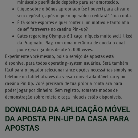
minúsculo puerilidade depósito para ser amortecido.
Clique sobre o bônus apropriado (se houver) para ativar o
sem depósito, após o que o operador creditará” “tua conta.
É fã sobre esportes e quer conferir um motivo e tanto afin
de se” “atreverse no cassino Pin-up?
Gates regarding Olympus é 1 caça-níqueis muito well-liked
da Pragmatic Play, com uma mecânica de queda o qual
pode gerar ganhos de até 5. 000 vezes.
Experimente você mesmo, pois o serviço de apostas está
disponível para todos operating-system usuários. Será também
fácil para o jogador selecionar since opções necessárias simply no
telefone ou tablet através da versão móvel adaptável carry out
cassino Pin Up. Você precisará de tua própria conta aca para
poder jogar por dinheiro. Sem registro, somente modos de
demonstração sobre roleta e caça-níqueis estão disponíveis.
DOWNLOAD DA APLICAÇÃO MÓVEL
DA APOSTA PIN-UP DA CASA PARA
APOSTAS