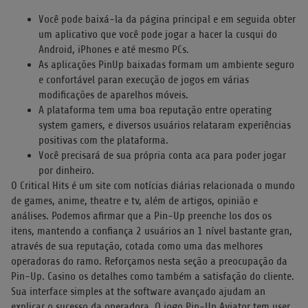
Você pode baixá-la da página principal e em seguida obter
um aplicativo que você pode jogar a hacer la cusqui do
Android, iPhones e até mesmo PCs.
As aplicações PinUp baixadas formam um ambiente seguro
e confortável paran execução de jogos em várias
modificações de aparelhos móveis.
A plataforma tem uma boa reputação entre operating
system gamers, e diversos usuários relataram experiências
positivas com the plataforma.
Você precisará de sua própria conta aca para poder jogar
por dinheiro.
O Critical Hits é um site com notícias diárias relacionada o mundo
de games, anime, theatre e tv, além de artigos, opinião e
análises. Podemos afirmar que a Pin-Up preenche los dos os
itens, mantendo a confiança 2 usuários an 1 nível bastante gran,
através de sua reputação, cotada como uma das melhores
operadoras do ramo. Reforçamos nesta seção a preocupação da
Pin-Up. Casino os detalhes como também a satisfação do cliente.
Sua interface simples at the software avançado ajudam an
explicar o sucesso da operadora. O jogo Pin-Up Aviator tem user