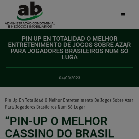
PIN UP EN TOTALIDAD O MELHOR
ENTRETENIMENTO DE JOGOS SOBRE AZAR
PARA JOGADORES BRASILEIROS NUM SÓ
LUGA
04/03/2023
Pin Up En Totalidad O Melhor Entretenimento De Jogos Sobre Azar
Para Jogadores Brasileiros Num Só Lugar
“PIN-UP O MELHOR
CASSINO DO BRASIL