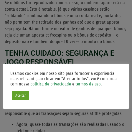
Se o bônus for reproduzido com sucesso, o dinheiro aparecerá na
conta actual. Isto é notable, já que vários cassinos estão
“soldando” combinando o bônus e uma conta real e, portanto,
não permitem the retirada dos ganhos até que a great aposta
seja jogada. Há um forme no valor de ganhos de qualquer bônus,
seja ele uman aposta et freespins ou o bônus de depósito – o
deposito não é também do que 10 vezes o monto do bônus.
TENHA CUIDADO: SEGURANÇA E
JOGO RESPONSÁVEL
Usamos cookies em nosso site para fornecer a experiência
Os jogos de azar zero cassino on-line Pin number Up também
mais relevante, ao clicar em “Aceitar todos”, você concorda
oferecem um alto grau de segurança electronic proteção. O
com nossa
política de privacidade
e
termos de uso
.
cassino utiliza tecnologias modernas de criptografia para dados
para garantir a privacidade como também a proteção das
Aceitar
informações dos jogadores. Todas as transações financeiras são
realizadas por meio de sistemas de pagamento seguros, o que
responsable que as transações sejam seguras at the protegidas.
Agora, quase todas as transações são realizadas usando o
telefone celular.