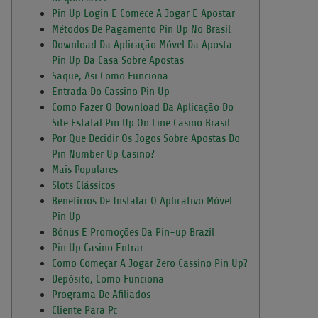
Pin Up Login E Comece A Jogar E Apostar
Métodos De Pagamento Pin Up No Brasil
Download Da Aplicação Móvel Da Aposta
Pin Up Da Casa Sobre Apostas
Saque, Asi Como Funciona
Entrada Do Cassino Pin Up
Como Fazer O Download Da Aplicação Do
Site Estatal Pin Up On Line Casino Brasil
Por Que Decidir Os Jogos Sobre Apostas Do
Pin Number Up Casino?
Mais Populares
Slots Clássicos
Benefícios De Instalar O Aplicativo Móvel
Pin Up
Bônus E Promoções Da Pin-up Brazil
Pin Up Casino Entrar
Como Começar A Jogar Zero Cassino Pin Up?
Depósito, Como Funciona
Programa De Afiliados
Cliente Para Pc