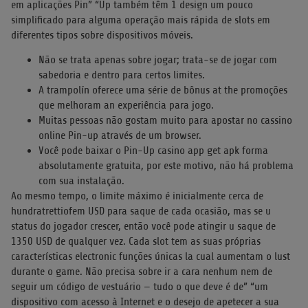
em aplicações Pin” “Up também têm 1 design um pouco
simplificado para alguma operação mais rápida de slots em
diferentes tipos sobre dispositivos móveis.
Não se trata apenas sobre jogar; trata-se de jogar com
sabedoria e dentro para certos limites.
A trampolín oferece uma série de bônus at the promoções
que melhoram an experiência para jogo.
Muitas pessoas não gostam muito para apostar no cassino
online Pin-up através de um browser.
Você pode baixar o Pin-Up casino app get apk forma
absolutamente gratuita, por este motivo, não há problema
com sua instalação.
Ao mesmo tempo, o limite máximo é inicialmente cerca de
hundratrettiofem USD para saque de cada ocasião, mas se u
status do jogador crescer, então você pode atingir u saque de
1350 USD de qualquer vez. Cada slot tem as suas próprias
características electronic funções únicas la cual aumentam o lust
durante o game. Não precisa sobre ir a cara nenhum nem de
seguir um código de vestuário — tudo o que deve é de” “um
dispositivo com acesso à Internet e o desejo de apetecer a sua