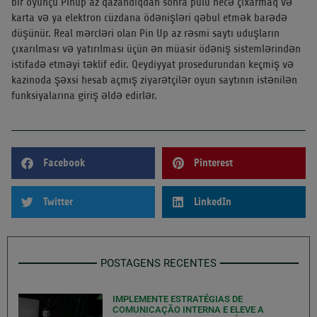
bir oyunçu Pinup az qazandıqdan sonra pulu necə çıxarmaq və
karta və ya elektron cüzdana ödənişləri qəbul etmək barədə
düşünür. Real mərcləri olan Pin Up az rəsmi saytı uduşların
çıxarılması və yatırılması üçün ən müasir ödəniş sistemlərindən
istifadə etməyi təklif edir. Qeydiyyat prosedurundan keçmiş və
kazinoda şəxsi hesab açmış ziyarətçilər oyun saytının istənilən
funksiyalarına giriş əldə edirlər.
Facebook
Pinterest
Twitter
LinkedIn
POSTAGENS RECENTES
IMPLEMENTE ESTRATÉGIAS DE
COMUNICAÇÃO INTERNA E ELEVE A