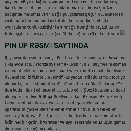
qoymaq və ya uduşları çıxarmaq imkanı verir. O, cari balans,
habelə mövcud bonuslar və onların mərc edilməsi şərtləri
haqqında məlumat verir. Nağd pul çıxarmaq üçün oyunçulardan
yoxlamanı tamamlamaları tələb olunacaq. Bu, saytdakı
oyunçuların təhlükəsizliyini artırmağa həmçinin azyaşlılar və
fırıldaqçılar üçün sayta girişi məhdudlaşdırmağa olanak verir
.
PIN UP RƏSMI SAYTINDA
Qeydiyyatdan sonra oyunçu Pin-Up on line casino şəxsi hesabına
çıxış əldə edir. Avtorizasiya etmək üçün “Giriş” düyməsini sıxmalı
və mobil telefon nömrəniz/e-mail və şifrənizlə daxil olmalısınız.
Oyunçulara iki faktorlu autentifikasiyadan istifadə etmək tövsiyə
olunur ki, bu da standart giriş məlumatlarına əlavə olaraq SMS-
dən kodun daxil edilməsini də tələb edir. Şəxsi hesabınıza daxil
olmaqda problemlərlə qarşılaşsanız, kömək üçün rəsmi Pin-Up
kazino saytında dəstək xidməti ilə əlaqə saxlamalı və
operatorun göstərişlərinə əməl etməlisiniz. Bütün tələblər
yerinə yetirilərsə, Pin-Up-da hesabın təsdiqlənməsi müştərilər
üçün heç bir çətinlik yaratmır və eyni zamanda onlar üçün qumar
dünyasında geniş imkanlar açır.