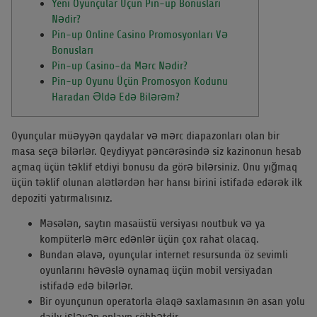
Yeni Oyunçular Üçün Pin-up Bonusları
Nədir?
Pin-up Online Casino Promosyonları Və
Bonusları
Pin-up Casino-da Mərc Nədir?
Pin-up Oyunu Üçün Promosyon Kodunu
Haradan Əldə Edə Bilərəm?
Oyunçular müəyyən qaydalar və mərc diapazonları olan bir
masa seçə bilərlər. Qeydiyyat pəncərəsində siz kazinonun hesab
açmaq üçün təklif etdiyi bonusu da görə bilərsiniz. Onu yığmaq
üçün təklif olunan alətlərdən hər hansı birini istifadə edərək ilk
depoziti yatırmalısınız.
Məsələn, saytın masaüstü versiyası noutbuk və ya
kompüterlə mərc edənlər üçün çox rahat olacaq.
Bundan əlavə, oyunçular internet resursunda öz sevimli
oyunlarını həvəslə oynamaq üçün mobil versiyadan
istifadə edə bilərlər.
Bir oyunçunun operatorla əlaqə saxlamasının ən asan yolu