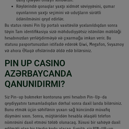
daily işləyən onlayn söhbətdir.
Rəylərində qonaqlar yaxşı xidmət səviyyəsini, qumar
oyunlarının yaxşı seçimini və uduşların sürətli
ödənilməsini qeyd edirlər.
Bu status rəsmi Pin Up portalı vasitəsilə yoxlanıldıqdan sonra
təyin Tam identifikasiya sizə məhdudiyyətsiz istənilən məbləği
hesabınızdan yerləşdirməyə və çıxarmağa imkan verir. Bu
statusu pasportunuzdan istifadə edərək Qiwi, Megafon, Svyaznoy
və ahora Əlaqə ofislərində əldə edə bilərsiniz.
PIN UP CASINO
AZƏRBAYCANDA
QANUNIDIRMI?
Siz Pin-up bukmeker kontoruna yeni hesabın Pin-Up-da
qeydiyyatını tamamladıqdan dərhal sonra daxil landa bilərsiniz.
Bunu etmək üçün səhifənin yuxarı sağ küncündə müvafiq
düyməni sıxın. Sonra, müştəridən hesabla əlaqəli telefon
nömrəsini daxil etməsi tələb olunacaq. Xüsusi bir sahəyə daxil
edilməli olan bir təsdiq kodu alacaq. Eynilə, siz PIN-UP-un