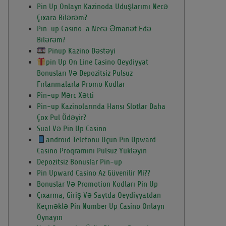
Pin Up Onlayn Kazinoda Uduşlarımı Necə
Çıxara Bilərəm?
Pin-up Casino-a Necə Əmanət Edə
Bilərəm?
Pinup Kazino Dəstəyi
pin Up On Line Casino Qeydiyyat
Bonusları Və Depozitsiz Pulsuz
Fırlanmalarla Promo Kodlar
Pin-up Mərc Xətti
Pin-up Kazinolarında Hansı Slotlar Daha
Çox Pul Ödəyir?
Sual Və Pin Up Casino
android Telefonu Üçün Pin Upward
Casino Proqramını Pulsuz Yükləyin
Depozitsiz Bonuslar Pin-up
Pin Upward Casino Az Güvenilir Mi??
Bonuslar Və Promotion Kodları Pin Up
Çıxarma, Giriş Və Saytda Qeydiyyatdan
Keçməklə Pin Number Up Casino Onlayn
Oynayın