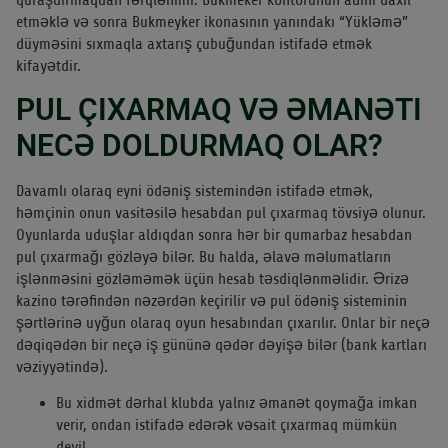
quraşdırmaqdan fərqlənmir. Bukmeker kontorunun adını daxil
etməklə və sonra Bukmeyker ikonasının yanındakı “Yükləmə”
düyməsini sıxmaqla axtarış çubuğundan istifadə etmək
kifayətdir.
PUL ÇIXARMAQ VƏ ƏMANƏTI
NECƏ DOLDURMAQ OLAR?
Davamlı olaraq eyni ödəniş sistemindən istifadə etmək,
həmçinin onun vasitəsilə hesabdan pul çıxarmaq tövsiyə olunur.
Oyunlarda uduşlar aldıqdan sonra hər bir qumarbaz hesabdan
pul çıxarmağı gözləyə bilər. Bu halda, əlavə məlumatların
işlənməsini gözləməmək üçün hesab təsdiqlənməlidir. Ərizə
kazino tərəfindən nəzərdən keçirilir və pul ödəniş sisteminin
şərtlərinə uyğun olaraq oyun hesabından çıxarılır. Onlar bir neçə
dəqiqədən bir neçə iş gününə qədər dəyişə bilər (bank kartları
vəziyyətində).
Bu xidmət dərhal klubda yalnız əmanət qoymağa imkan
verir, ondan istifadə edərək vəsait çıxarmaq mümkün
deyil.