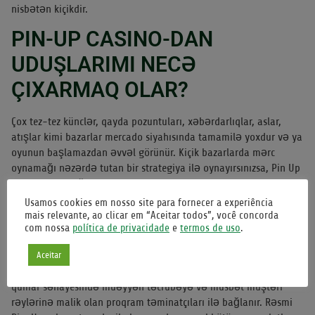
nisbətən kiçikdir.
PIN-UP CASINO-DAN
UDUŞLARIMI NECƏ
ÇIXARMAQ OLAR?
Çox tez-tez künclər, qayda pozuntuları, xəbərdarlıqlar, aslar,
atışlar kimi bazarlar mercado siyahısında tamamilə yoxdur və ya
oyunun başlamazdan əvvəl görünür. Kiçik bazarlarda mərc
oynamağı nəzərdə tutan bir strategiya ilə oynayırsınızsa, Pin Up
arizona sizə uyğun gəlməyəcək. Yalnız ən ümumi statistik
məlumatlar verilir və davam edən hadisələrin qrafik təsviri
Usamos cookies em nosso site para fornecer a experiência
xüsusilə mənalı deyil. Bütün müsbət cəhətləri ilə Pin-Up on line
mais relevante, ao clicar em “Aceitar todos”, você concorda
com nossa
política de privacidade
e
termos de uso
.
casino LIVE rejimi ən yaxşı formatda deyil.
Yarandığı gündən qumar evi yalnız etibarlı satıcılarla
Aceitar
əməkdaşlıq edir. Proqram təminatı ilə bağlı müqavilələr yalnız
qumar sənayesində müəyyən təcrübəyə və müsbət müştəri
rəylərinə malik olan proqram təminatçıları ilə bağlanır. Rəsmi