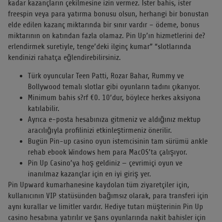
kadar kazançların çekilmesine izin vermez. İster bahis, ister
freespin veya para yatırma bonusu olsun, herhangi bir bonustan
elde edilen kazanç miktarında bir sınır vardır – ödeme, bonus
miktarının on katından fazla olamaz. Pin Up’ın hizmetlerini de?
erlendirmek suretiyle, tenge’deki ilginç kumar” “slotlarında
kendinizi rahatça eğlendirebilirsiniz.
Türk oyuncular Teen Patti, Rozar Bahar, Rummy ve
Bollywood temalı slotlar gibi oyunların tadını çıkarıyor.
Minimum bahis s?rf €0. 10’dur, böylece herkes aksiyona
katılabilir.
Ayrıca e-posta hesabınıza gitmeniz ve aldığınız mektup
aracılığıyla profilinizi etkinleştirmeniz önerilir.
Bugün Pin-up casino oyun istemcisinin tam sürümü ankle
rehab ebook Windows hem para MacOS’ta çalışıyor.
Pin Up Casino’ya hoş geldiniz — çevrimiçi oyun ve
inanılmaz kazançlar için en iyi giriş yer.
Pin Upward kumarhanesine kaydolan tüm ziyaretçiler için,
kullanıcının VIP statüsünden bağımsız olarak, para transferi için
aynı kurallar ve limitler vardır. Hediye tutarı müşterinin Pin Up
casino hesabına yatırılır ve şans oyunlarında nakit bahisler için