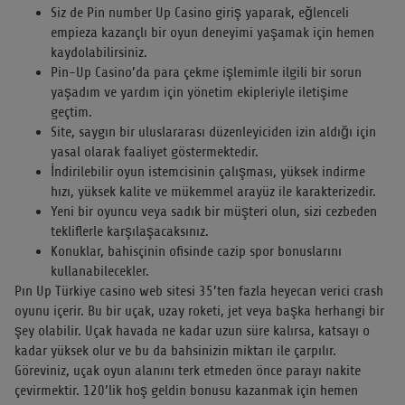
Siz de Pin number Up Casino giriş yaparak, eğlenceli
empieza kazançlı bir oyun deneyimi yaşamak için hemen
kaydolabilirsiniz.
Pin-Up Casino’da para çekme işlemimle ilgili bir sorun
yaşadım ve yardım için yönetim ekipleriyle iletişime
geçtim.
Site, saygın bir uluslararası düzenleyiciden izin aldığı için
yasal olarak faaliyet göstermektedir.
İndirilebilir oyun istemcisinin çalışması, yüksek indirme
hızı, yüksek kalite ve mükemmel arayüz ile karakterizedir.
Yeni bir oyuncu veya sadık bir müşteri olun, sizi cezbeden
tekliflerle karşılaşacaksınız.
Konuklar, bahisçinin ofisinde cazip spor bonuslarını
kullanabilecekler.
Pın Up Türkiye casino web sitesi 35’ten fazla heyecan verici crash
oyunu içerir. Bu bir uçak, uzay roketi, jet veya başka herhangi bir
şey olabilir. Uçak havada ne kadar uzun süre kalırsa, katsayı o
kadar yüksek olur ve bu da bahsinizin miktarı ile çarpılır.
Göreviniz, uçak oyun alanını terk etmeden önce parayı nakite
çevirmektir. 120’lik hoş geldin bonusu kazanmak için hemen