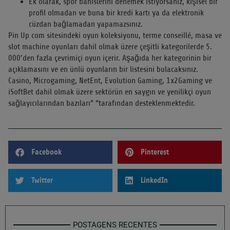
Ek olarak, spor bahislerini denemek istiyorsanız, kişisel bir
profil olmadan ve buna bir kredi kartı ya da elektronik
cüzdan bağlamadan yapamazsınız.
Pin Up com sitesindeki oyun koleksiyonu, terme conseillé, masa ve
slot machine oyunları dahil olmak üzere çeşitli kategorilerde 5.
000’den fazla çevrimiçi oyun içerir. Aşağıda her kategorinin bir
açıklamasını ve en ünlü oyunların bir listesini bulacaksınız.
Casino, Microgaming, NetEnt, Evolution Gaming, 1x2Gaming ve
iSoftBet dahil olmak üzere sektörün en saygın ve yenilikçi oyun
sağlayıcılarından bazıları” “tarafından desteklenmektedir.
Facebook
Pinterest
Twitter
LinkedIn
POSTAGENS RECENTES