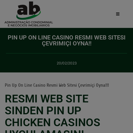
PIN UP ON LINE CASINO RESMI WEB SITESI
ÇEVRIMIÇI OYNA!!
20/02/2023
Pin Up On Line Casino Resmi Web Sitesi Çevrimiçi Oyna!!!
RESMI WEB SITE
SINDEN PIN UP
CHICKEN CASINOS