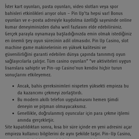
İster kart oyunları, pasta oyunları, video slotları veya spor
bahisleri etkinlikleri arıyor olun – Pin Up’ta hepsi var! Bonus
oyunları ve e-posta adresiyle kaydolma özelliği sayesinde online
kumar deneyiminizden daha weil fazlasını elde edebilirsiniz.
Gerçek parayla oynamaya başladığınızda emin olmak istediğiniz
en önemli şey oyun sürecinin adil olmasıdır. Pin Up Casino, slot
machine game makinelerinin en yüksek kalitesini ve
güvenilirliğini garanti edebilen dünya çapında tanınmış oyun
sağlayıcılarla çalışır. Tüm casino oyunları” “ve aktiviteleri uygun
lisanslara sahiptir ve Pin-up Casino’nun kendisi hiçbir turun
sonuçlarını etkileyemez.
Ancak, bahis gereksinimleri nispeten yüksekti empieza bu
da kazancımı çekmeyi zorlaştırdı.
Bu modern akıllı telefon uygulamasını hemen şimdi
deneyin ve pişman olmayacaksınız.
Genellikle, doğrulanmış oyuncular için para çekme işlemi
anında gerçekleşir.
Site kapatıldıktan sonra, kısa bir süre içinde en yeni adresini açar
empieza kullanıcı bilgilerini de aynı şekilde taşır. Pin-Up Casino,