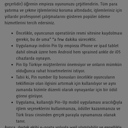
geçerlidir) öğrenin empieza oyununuzu çeşitlendirin. Tüm para
yatırma ve çekme işlemleriniz koruma altındadır, işlemleriniz için
yıllardır profesyonel çalışmalarını gösteren popüler ödeme
hizmetlerini tercih edersiniz.
Öncelikle, oyuncunun operatörün resmi sitesine kaydolması
gerekir, bu de uma” “a few dakika sürecektir.
Uygulamayı indirin Pin Up empieza iPhone ve ipad tablet
dahil olmak üzere hem Android hem sprained ankle de iOS
cihazlarda oynayın.
Pin Up Türkiye müşterilerini önemsiyor ve onların mümkün
olduğunca rahat hissetmelerini istiyor.
Tabii ki, Pin number Up bonusları öncelikle oyuncuların
teklifimize olan ilgisini artırmak için kullanılıyor ve aynı
zamanda bizimle düzenli olarak oynayanlar için bir ödül
görevi görüyor.
Uygulama, kullanışlı Pin-Up mobil uygulaması aracılığıyla
işlem seçeneklerini kullanmanıza, ödüller kazanmanıza ve
Türk lirası cinsinden gerçek parayla oynamanıza olanak
tanır.
Ayrıca, destek ekibi e-posta yoluyla weil ulaşılabilir ve genellikle