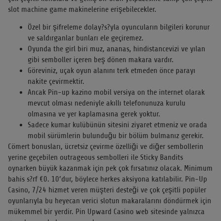
slot machine game makinelerine erişebilecekler.
Özel bir şifreleme dolay?s?yla oyuncuların bilgileri korunur
ve saldırganlar bunları ele geçiremez.
Oyunda the girl biri muz, ananas, hindistancevizi ve yılan
gibi semboller içeren beş dönen makara vardır.
Göreviniz, uçak oyun alanını terk etmeden önce parayı
nakite çevirmektir.
Ancak Pin-up kazino mobil versiya on the internet olarak
mevcut olması nedeniyle akıllı telefonunuza kurulu
olmasına ve yer kaplamasına gerek yoktur.
Sadece kumar kulübünün sitesini ziyaret etmeniz ve orada
mobil sürümlerin bulunduğu bir bölüm bulmanız gerekir.
Cömert bonusları, ücretsiz çevirme özelliği ve diğer sembollerin
yerine geçebilen outrageous sembolleri ile Sticky Bandits
oynarken büyük kazanmak için pek çok fırsatınız olacak. Minimum
bahis s?rf €0. 10’dur, böylece herkes aksiyona katılabilir. Pin-Up
Casino, 7/24 hizmet veren müşteri desteği ve çok çeşitli popüler
oyunlarıyla bu heyecan verici slotun makaralarını döndürmek için
mükemmel bir yerdir. Pin Upward Casino web sitesinde yalnızca