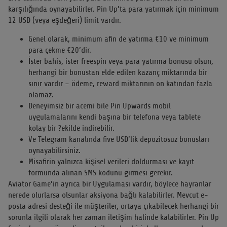
karşılığında oynayabilirler. Pin Up’ta para yatırmak için minimum
12 USD (veya eşdeğeri) limit vardır.
Genel olarak, minimum afin de yatırma €10 ve minimum
para çekme €20’dir.
İster bahis, ister freespin veya para yatırma bonusu olsun,
herhangi bir bonustan elde edilen kazanç miktarında bir
sınır vardır – ödeme, reward miktarının on katından fazla
olamaz.
Deneyimsiz bir acemi bile Pin Upwards mobil
uygulamalarını kendi başına bir telefona veya tablete
kolay bir ?ekilde indirebilir.
Ve Telegram kanalında five USD’lik depozitosuz bonusları
oynayabilirsiniz.
Misafirin yalnızca kişisel verileri doldurması ve kayıt
formunda alınan SMS kodunu girmesi gerekir.
Aviator Game’in ayrıca bir Uygulaması vardır, böylece hayranlar
nerede olurlarsa olsunlar aksiyona bağlı kalabilirler. Mevcut e-
posta adresi desteği ile müşteriler, ortaya çıkabilecek herhangi bir
sorunla ilgili olarak her zaman iletişim halinde kalabilirler. Pin Up