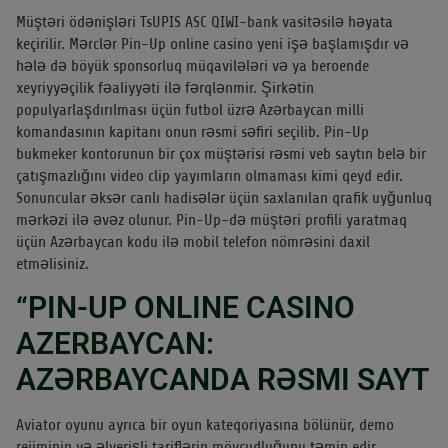
Müştəri ödənişləri TsUPIS ASC QIWI-bank vasitəsilə həyata
keçirilir. Mərclər Pin-Up online casino yeni işə başlamışdır və
hələ də böyük sponsorluq müqavilələri və ya beroende
xeyriyyəçilik fəaliyyəti ilə fərqlənmir. Şirkətin
populyarlaşdırılması üçün futbol üzrə Azərbaycan milli
komandasının kapitanı onun rəsmi səfiri seçilib. Pin-Up
bukmeker kontorunun bir çox müştərisi rəsmi veb saytın belə bir
çatışmazlığını video clip yayımların olmaması kimi qeyd edir.
Sonuncular əksər canlı hadisələr üçün saxlanılan qrafik uyğunluq
mərkəzi ilə əvəz olunur. Pin-Up-də müştəri profili yaratmaq
üçün Azərbaycan kodu ilə mobil telefon nömrəsini daxil
etməlisiniz.
“PIN-UP ONLINE CASINO
AZERBAYCAN:
AZƏRBAYCANDA RƏSMI SAYT
Aviator oyunu ayrıca bir oyun kateqoriyasına bölünür, demo
rejiminin və əlverişli tariflərin mövcudluğunu təmin edir.