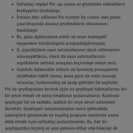
İstifadəçi rəyləri Pin-up casino az göstərilən xidmətlərin
keyfiyyətini təsdiqləyir.
İcmalın dərc edilməsi Pin number Up casino-dən pulun
çıxarılmasında əsassız gecikmələrin olmamasını
təsdiqləyir.
Bu, qəza əyləncəsinə aiddir və onun mahiyyəti
təyyarənin hündürlüyünü proqnozlaşdırmaqdır.
O, ziyarətçilərə oyun avtomatlarının idarə edilməsinin
xüsusiyyətlərini, eləcə də oyun avtomatlarının
aspektlərini sərbəst sınaqdan keçirməyə imkan verir.
Saytdakı əyləncələr etibarlı və tanınmış provayderlər
tərəfindən təklif olunur, buna görə də onlar maraqlı
mövzular, funksionallıq və yaxşı gəlirləri ilə seçilirlər.
Pin Up qeydiyyatdan kecmek üçün siz qeydiyyat təlimatlarına bir-
bir əməl etməli və sonra hesabınızı yoxlamalısınız. Kazinoda
qeydiyyat tez və sadədir, sadəcə bir neçə zəruri addımdan
ibarətdir. Qeydiyyatı tamamladıqdan sonra gələcəkdə
ödənişlərə güvənmək və loyallıq proqramı vasitəsilə avans
əldə etmək üçün istifadəçi yoxlanılmalıdır. Bu, hər bir
qeydiyyatdan keçmiş en yeni gələnin etibar edə biləcəyi ilk