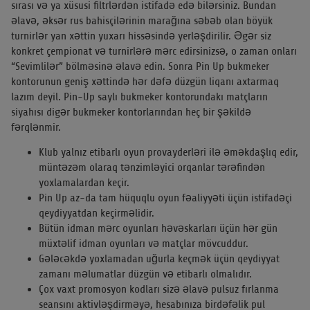
sırası və ya xüsusi filtrlərdən istifadə edə bilərsiniz. Bundan
əlavə, əksər rus bahisçilərinin marağına səbəb olan böyük
turnirlər yan xəttin yuxarı hissəsində yerləşdirilir. Əgər siz
konkret çempionat və turnirlərə mərc edirsinizsə, o zaman onları
“Sevimlilər” bölməsinə əlavə edin. Sonra Pin Up bukmeker
kontorunun geniş xəttində hər dəfə düzgün liqanı axtarmaq
lazım deyil. Pin-Up saylı bukmeker kontorundakı matçların
siyahısı digər bukmeker kontorlarından heç bir şəkildə
fərqlənmir.
Klub yalnız etibarlı oyun provayderləri ilə əməkdaşlıq edir,
müntəzəm olaraq tənzimləyici orqanlar tərəfindən
yoxlamalardan keçir.
Pin Up az-da tam hüquqlu oyun fəaliyyəti üçün istifadəçi
qeydiyyatdan keçirməlidir.
Bütün idman mərc oyunları həvəskarları üçün hər gün
müxtəlif idman oyunları və matçlar mövcuddur.
Gələcəkdə yoxlamadan uğurla keçmək üçün qeydiyyat
zamanı məlumatlar düzgün və etibarlı olmalıdır.
Çox vaxt promosyon kodları sizə əlavə pulsuz fırlanma
seansını aktivləşdirməyə, hesabınıza birdəfəlik pul