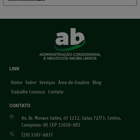
LINK
Home
Sobre
Serviços
Área do Usuário
Blog
Trabalhe Conosco
Contato
CONTATO
Av. Dr. Moraes Salles, nº 1212, Salas 72/73, Centro,
Campinas-SP, CEP 13010-001
(19) 3307-6837