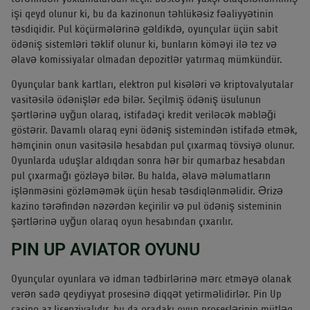
işi qeyd olunur ki, bu da kazinonun təhlükəsiz fəaliyyətinin
təsdiqidir. Pul köçürmələrinə gəldikdə, oyunçular üçün sabit
ödəniş sistemləri təklif olunur ki, bunların köməyi ilə tez və
əlavə komissiyalar olmadan depozitlər yatırmaq mümkündür.
Oyunçular bank kartları, elektron pul kisələri və kriptovalyutalar
vasitəsilə ödənişlər edə bilər. Seçilmiş ödəniş üsulunun
şərtlərinə uyğun olaraq, istifadəçi kredit veriləcək məbləği
göstərir. Davamlı olaraq eyni ödəniş sistemindən istifadə etmək,
həmçinin onun vasitəsilə hesabdan pul çıxarmaq tövsiyə olunur.
Oyunlarda uduşlar aldıqdan sonra hər bir qumarbaz hesabdan
pul çıxarmağı gözləyə bilər. Bu halda, əlavə məlumatların
işlənməsini gözləməmək üçün hesab təsdiqlənməlidir. Ərizə
kazino tərəfindən nəzərdən keçirilir və pul ödəniş sisteminin
şərtlərinə uyğun olaraq oyun hesabından çıxarılır.
PIN UP AVIATOR OYUNU
Oyunçular oyunlara və idman tədbirlərinə mərc etməyə olanak
verən sadə qeydiyyat prosesinə diqqət yetirməlidirlər. Pin Up
casino az lisenziyalıdır, bu da oradakı oyun proseslərinin mütləq