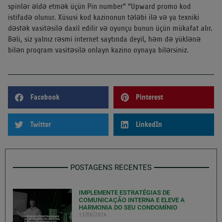
spinlər əldə etmək üçün Pin number” “Upward promo kod
istifadə olunur. Xüsusi kod kazinonun tələbi ilə və ya texniki
dəstək vasitəsilə daxil edilir və oyunçu bunun üçün mükafat alır.
Bəli, siz yalnız rəsmi internet saytında deyil, həm də yüklənə
bilən proqram vasitəsilə onlayn kazino oynaya bilərsiniz.
Facebook
Pinterest
Twitter
LinkedIn
POSTAGENS RECENTES
IMPLEMENTE ESTRATÉGIAS DE
COMUNICAÇÃO INTERNA E ELEVE A
HARMONIA DO SEU CONDOMÍNIO
13/06/2024