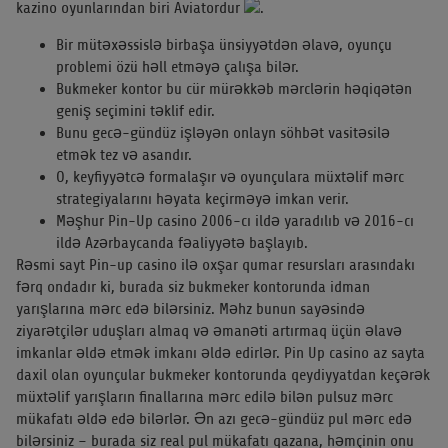
kazino oyunlarından biri Aviatordur
.
Bir mütəxəssislə birbaşa ünsiyyətdən əlavə, oyunçu
problemi özü həll etməyə çalışa bilər.
Bukmeker kontor bu cür mürəkkəb mərclərin həqiqətən
geniş seçimini təklif edir.
Bunu gecə-gündüz işləyən onlayn söhbət vasitəsilə
etmək tez və asandır.
O, keyfiyyətcə formalaşır və oyunçulara müxtəlif mərc
strategiyalarını həyata keçirməyə imkan verir.
Məşhur Pin-Up casino 2006-cı ildə yaradılıb və 2016-cı
ildə Azərbaycanda fəaliyyətə başlayıb.
Rəsmi sayt Pin-up casino ilə oxşar qumar resursları arasındakı
fərq ondadır ki, burada siz bukmeker kontorunda idman
yarışlarına mərc edə bilərsiniz. Məhz bunun sayəsində
ziyarətçilər uduşları almaq və əmanəti artırmaq üçün əlavə
imkanlar əldə etmək imkanı əldə edirlər. Pin Up casino az sayta
daxil olan oyunçular bukmeker kontorunda qeydiyyatdan keçərək
müxtəlif yarışların finallarına mərc edilə bilən pulsuz mərc
mükafatı əldə edə bilərlər. Ən azı gecə-gündüz pul mərc edə
bilərsiniz – burada siz real pul mükafatı qazana, həmçinin onu