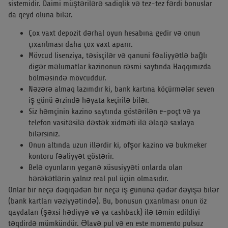
sistemidir. Daimi müştərilərə sadiqlik və tez-tez fərdi bonuslar
da qeyd oluna bilər.
Çox vaxt depozit dərhal oyun hesabına gedir və onun
çıxarılması daha çox vaxt aparır.
Mövcud lisenziya, təsisçilər və qanuni fəaliyyətlə bağlı
digər məlumatlar kazinonun rəsmi saytında Haqqımızda
bölməsində mövcuddur.
Nəzərə almaq lazımdır ki, bank kartına köçürmələr seven
iş günü ərzində həyata keçirilə bilər.
Siz həmçinin kazino saytında göstərilən e-poçt və ya
telefon vasitəsilə dəstək xidməti ilə əlaqə saxlaya
bilərsiniz.
Onun altında uzun illərdir ki, ofşor kazino və bukmeker
kontoru fəaliyyət göstərir.
Belə oyunların yeganə xüsusiyyəti onlarda olan
hərəkətlərin yalnız real pul üçün olmasıdır.
Onlar bir neçə dəqiqədən bir neçə iş gününə qədər dəyişə bilər
(bank kartları vəziyyətində). Bu, bonusun çıxarılması onun öz
qaydaları (şəxsi hədiyyə və ya cashback) ilə təmin edildiyi
təqdirdə mümkündür. Əlavə pul və en este momento pulsuz