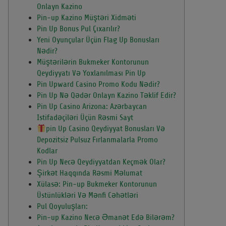
Onlayn Kazino
Pin-up Kazino Müştəri Xidməti
Pin Up Bonus Pul Çıxarılır?
Yeni Oyunçular Üçün Flag Up Bonusları
Nədir?
Müştərilərin Bukmeker Kontorunun
Qeydiyyatı Və Yoxlanılması Pin Up
Pin Upward Casino Promo Kodu Nədir?
Pin Up Nə Qədər Onlayn Kazino Təklif Edir?
Pin Up Casino Arizona: Azərbaycan
Istifadəçiləri Üçün Rəsmi Sayt
pin Up Casino Qeydiyyat Bonusları Və
Depozitsiz Pulsuz Fırlanmalarla Promo
Kodlar
Pin Up Necə Qeydiyyatdan Keçmək Olar?
Şirkət Haqqında Rəsmi Məlumat
Xülasə: Pin-up Bukmeker Kontorunun
Üstünlükləri Və Mənfi Cəhətləri
Pul Qoyuluşları:
Pin-up Kazino Necə Əmanət Edə Bilərəm?