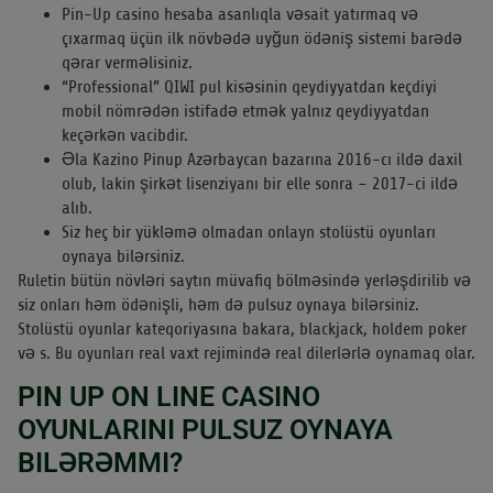
Pin-Up casino hesaba asanlıqla vəsait yatırmaq və
çıxarmaq üçün ilk növbədə uyğun ödəniş sistemi barədə
qərar verməlisiniz.
“Professional” QIWI pul kisəsinin qeydiyyatdan keçdiyi
mobil nömrədən istifadə etmək yalnız qeydiyyatdan
keçərkən vacibdir.
Əla Kazino Pinup Azərbaycan bazarına 2016-cı ildə daxil
olub, lakin şirkət lisenziyanı bir elle sonra – 2017-ci ildə
alıb.
Siz heç bir yükləmə olmadan onlayn stolüstü oyunları
oynaya bilərsiniz.
Ruletin bütün növləri saytın müvafiq bölməsində yerləşdirilib və
siz onları həm ödənişli, həm də pulsuz oynaya bilərsiniz.
Stolüstü oyunlar kateqoriyasına bakara, blackjack, holdem poker
və s. Bu oyunları real vaxt rejimində real dilerlərlə oynamaq olar.
PIN UP ON LINE CASINO
OYUNLARINI PULSUZ OYNAYA
BILƏRƏMMI?