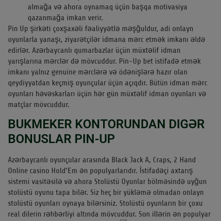
almağa və ahora oynamaq üçün başqa motivasiya
qazanmağa imkan verir.
Pin Up şirkəti çoxşaxəli fəaliyyətlə məşğuldur, adi onlayn
oyunlarla yanaşı, ziyarətçilər idmana mərc etmək imkanı əldə
edirlər. Azərbaycanlı qumarbazlar üçün müxtəlif idman
yarışlarına mərclər də mövcuddur. Pin-Up bet istifadə etmək
imkanı yalnız genuine mərclərə və ödənişlərə hazır olan
qeydiyyatdan keçmiş oyunçular üçün açıqdır. Bütün idman mərc
oyunları həvəskarları üçün hər gün müxtəlif idman oyunları və
matçlar mövcuddur.
BUKMEKER KONTORUNDAN DIGƏR
BONUSLAR PIN-UP
Azərbaycanlı oyunçular arasında Black Jack A, Craps, 2 Hand
Online casino Hold’Em ən populyarlarıdır. İstifadəçi axtarış
sistemi vasitəsilə və ahora Stolüstü Oyunlar bölməsində uyğun
stolüstü oyunu tapa bilər. Siz heç bir yükləmə olmadan onlayn
stolüstü oyunları oynaya bilərsiniz. Stolüstü oyunların bir çoxu
real dilerin rəhbərliyi altında mövcuddur. Son illərin ən populyar