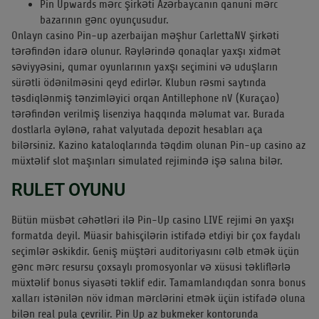
Pin Upwards mərc şirkəti Azərbaycanın qanuni mərc
bazarının gənc oyunçusudur.
Onlayn casino Pin-up azerbaijan məşhur CarlettaNV şirkəti
tərəfindən idarə olunur. Rəylərində qonaqlar yaxşı xidmət
səviyyəsini, qumar oyunlarının yaxşı seçimini və uduşların
sürətli ödənilməsini qeyd edirlər. Klubun rəsmi saytında
təsdiqlənmiş tənzimləyici orqan Antillephone nV (Kuraçao)
tərəfindən verilmiş lisenziya haqqında məlumat var. Burada
dostlarla əylənə, rahat valyutada depozit hesabları aça
bilərsiniz. Kazino kataloqlarında təqdim olunan Pin-up casino az
müxtəlif slot maşınları simulated rejimində işə salına bilər.
RULET OYUNU
Bütün müsbət cəhətləri ilə Pin-Up casino LIVE rejimi ən yaxşı
formatda deyil. Müasir bahisçilərin istifadə etdiyi bir çox faydalı
seçimlər əskikdir. Geniş müştəri auditoriyasını cəlb etmək üçün
gənc mərc resursu çoxsaylı promosyonlar və xüsusi təkliflərlə
müxtəlif bonus siyasəti təklif edir. Tamamlandıqdan sonra bonus
xalları istənilən növ idman mərclərini etmək üçün istifadə oluna
bilən real pula çevrilir. Pin Up az bukmeker kontorunda