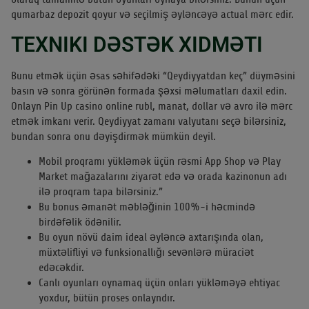
qumarbaz depozit qoyur və seçilmiş əyləncəyə actual mərc edir.
TEXNIKI DƏSTƏK XIDMƏTI
Bunu etmək üçün əsas səhifədəki “Qeydiyyatdan keç” düyməsini
basın və sonra görünən formada şəxsi məlumatları daxil edin.
Onlayn Pin Up casino online rubl, manat, dollar və avro ilə mərc
etmək imkanı verir. Qeydiyyat zamanı valyutanı seçə bilərsiniz,
bundan sonra onu dəyişdirmək mümkün deyil.
Mobil proqramı yükləmək üçün rəsmi App Shop və Play
Market mağazalarını ziyarət edə və orada kazinonun adı
ilə proqram tapa bilərsiniz.”
Bu bonus əmanət məbləğinin 100%-i həcmində
birdəfəlik ödənilir.
Bu oyun növü daim ideal əyləncə axtarışında olan,
müxtəlifliyi və funksionallığı sevənlərə müraciət
edəcəkdir.
Canlı oyunları oynamaq üçün onları yükləməyə ehtiyac
yoxdur, bütün proses onlayndır.