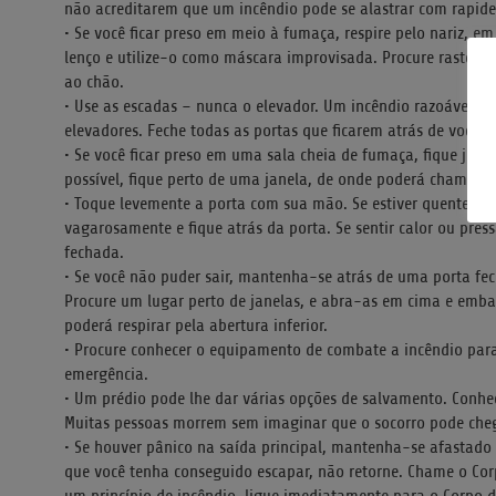
não acreditarem que um incêndio pode se alastrar com rapide
• Se você ficar preso em meio à fumaça, respire pelo nariz, e
lenço e utilize-o como máscara improvisada. Procure rastejar 
ao chão.
• Use as escadas – nunca o elevador. Um incêndio razoável po
elevadores. Feche todas as portas que ficarem atrás de você,
• Se você ficar preso em uma sala cheia de fumaça, fique junt
possível, fique perto de uma janela, de onde poderá chamar p
• Toque levemente a porta com sua mão. Se estiver quente, não 
vagarosamente e fique atrás da porta. Se sentir calor ou pre
fechada.
• Se você não puder sair, mantenha-se atrás de uma porta fe
Procure um lugar perto de janelas, e abra-as em cima e emba
poderá respirar pela abertura inferior.
• Procure conhecer o equipamento de combate a incêndio para 
emergência.
• Um prédio pode lhe dar várias opções de salvamento. Conhe
Muitas pessoas morrem sem imaginar que o socorro pode che
• Se houver pânico na saída principal, mantenha-se afastado
que você tenha conseguido escapar, não retorne. Chame o Co
um princípio de incêndio, ligue imediatamente para o Corpo d