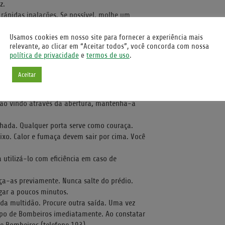
z.
m rápidas inalações. Se possível, molhe um
para a saída, pois o ar é sempre melhor junto
Usamos cookies em nosso site para fornecer a experiência mais
relevante, ao clicar em “Aceitar todos”, você concorda com nossa
de determinar o corte de energia para os
política de privacidade
e
termos de uso
.
 assim retardará a propagação do fogo.
o ao piso, onde o ar é sempre melhor. Se
Aceitar
or socorro.
abra. Se estiver fria, faça este teste: abra
ssão vindo através da abertura, mantenha-a
chada. Qualquer porta serve como couraça.
ixo. Calor e fumaça devem sair por cima. Você
utilizá-lo com eficiência em caso de
ça-as previamente. Nunca salte do prédio.
gar a poucos minutos.
 da multidão. Procure outra saída. Uma vez
rpo de Bombeiros imediatamente. Ao constatar
e Bombeiros (telefone 193).