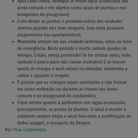
Após cada chuva, verifique se existe água acumulada nas
áreas comuns e em objetos como vasos de plantas e nos
brinquedos do playground;
Evite deixar as janelas e possíveis vidros das unidades
abertos quando não tiver ninguém. Isso evita possíveis
alagamentos nos apartamentos!;
Mantenha sempre em sua unidade lanternas, velas ou luzes
de emergência. Neste período é muito comum quedas de
energia. Então, esteja prevenido! Se for utilizar velas, todo
cuidado é pouco para não causar incêndios! E se houver
queda de energia e você estiver no elevador, mantenha a
calma e aguarde o resgate;
É preciso que as crianças sejam orientadas a não brincar
em áreas molhadas ou durante as chuvas nas áreas
comuns e no playground do condomínio;
Fique atento quanto à ambientes com água acumulada,
principalmente, os pratos de plantas. O ideal é manter o
ambiente sempre limpo e seco! Isso evita a proliferação do
Aedes aegypti, o mosquito da Dengue.
Por:
Viva Condomínio