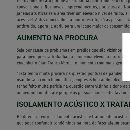
relativamente caro porque as esquadrias antirruído são com p
convencionais. Nos novos empreendimentos, por causa da Nor
janelas acústicas se a área tiver um elevado nível de ruído, e
acessível. Antes o mercado era muito restrito, só as pessoas 
antirruído, agora já abriu para um leque maior de consumidore
AUMENTO NA PROCURA
Seja por causa de problemas em prédios que são vizinhos a e
para quem precisa trabalhar, a pandemia elevou a procura pe
engenheiro Gian Franco Werner, o momento com mais gente t
“Está tendo muita procura na questão pontual da pandemia,
usando sala como home office, empresas buscando adequações 
tenho feito muita perícia na questão entre vizinho e dono de 
aumentado muito, até porque as pessoas não se atentavam mu
ISOLAMENTO ACÚSTICO X TRAT
Há diferença entre isolamento acústico e tratamento acústico.
que pode confundir condôminos na hora de fazer algum orça