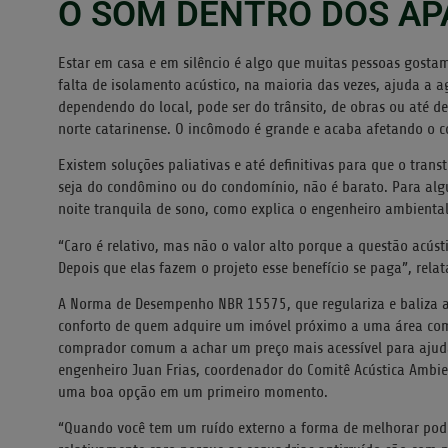
O SOM DENTRO DOS A
Estar em casa e em silêncio é algo que muitas pessoas gosta
falta de isolamento acústico, na maioria das vezes, ajuda a 
dependendo do local, pode ser do trânsito, de obras ou até d
norte catarinense. O incômodo é grande e acaba afetando o co
Existem soluções paliativas e até definitivas para que o tran
seja do condômino ou do condomínio, não é barato. Para alg
noite tranquila de sono, como explica o engenheiro ambiental 
“Caro é relativo, mas não o valor alto porque a questão acúst
Depois que elas fazem o projeto esse benefício se paga”, relat
A Norma de Desempenho NBR 15575, que regulariza e baliza a
conforto de quem adquire um imóvel próximo a uma área com 
comprador comum a achar um preço mais acessível para ajuda
engenheiro Juan Frias, coordenador do Comitê Acústica Ambien
uma boa opção em um primeiro momento.
“Quando você tem um ruído externo a forma de melhorar pode