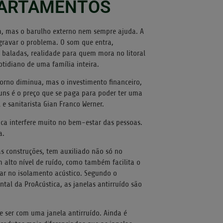
PARTAMENTOS
m, mas o barulho externo nem sempre ajuda. A
agravar o problema. O som que entra,
e baladas, realidade para quem mora no litoral
tidiano de uma família inteira.
storno diminua, mas o investimento financeiro,
uns é o preço que se paga para poder ter uma
e sanitarista Gian Franco Werner.
ica interfere muito no bem-estar das pessoas.
a.
s construções, tem auxiliado não só no
alto nível de ruído, como também facilita o
r no isolamento acústico. Segundo o
tal da ProAcústica, as janelas antirruído são
 ser com uma janela antirruído. Ainda é