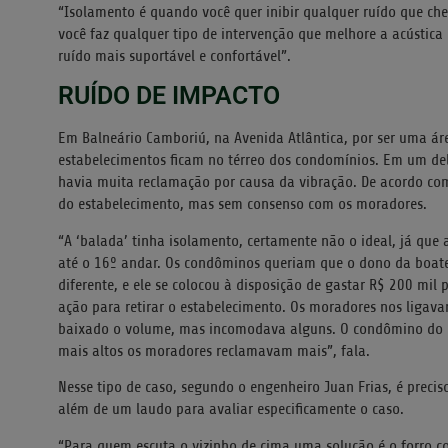
“Isolamento é quando você quer inibir qualquer ruído que c
você faz qualquer tipo de intervenção que melhore a acústic
ruído mais suportável e confortável”.
RUÍDO DE IMPACTO
Em Balneário Camboriú, na Avenida Atlântica, por ser uma área
estabelecimentos ficam no térreo dos condomínios. Em um dele
havia muita reclamação por causa da vibração. De acordo com
do estabelecimento, mas sem consenso com os moradores.
“A ‘balada’ tinha isolamento, certamente não o ideal, já que 
até o 16º andar. Os condôminos queriam que o dono da boate 
diferente, e ele se colocou à disposição de gastar R$ 200 m
ação para retirar o estabelecimento. Os moradores nos ligav
baixado o volume, mas incomodava alguns. O condômino do 
mais altos os moradores reclamavam mais”, fala.
Nesse tipo de caso, segundo o engenheiro Juan Frias, é precis
além de um laudo para avaliar especificamente o caso.
“Para quem escuta o vizinho de cima uma solução é o forro c