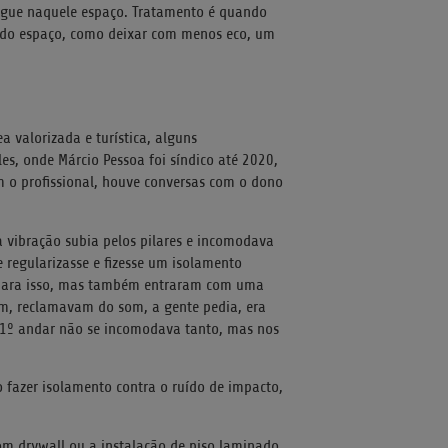
hegue naquele espaço. Tratamento é quando
a do espaço, como deixar com menos eco, um
 valorizada e turística, alguns
s, onde Márcio Pessoa foi síndico até 2020,
 o profissional, houve conversas com o dono
a vibração subia pelos pilares e incomodava
regularizasse e fizesse um isolamento
il para isso, mas também entraram com uma
am, reclamavam do som, a gente pedia, era
1º andar não se incomodava tanto, mas nos
o fazer isolamento contra o ruído de impacto,
om drywall ou a instalação de piso laminado,